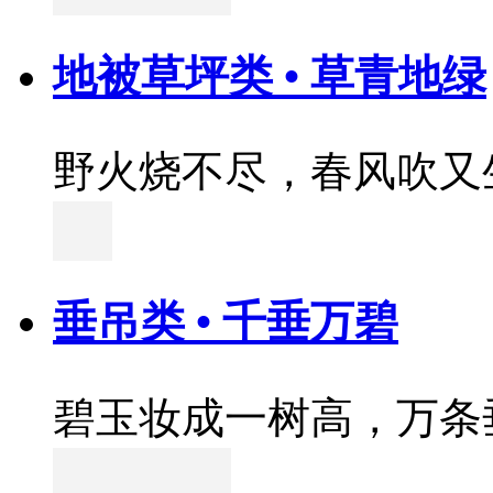
地被草坪类 • 草青地绿
野火烧不尽，春风吹又
垂吊类 • 千垂万碧
碧玉妆成一树高，万条