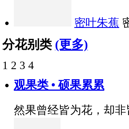
密叶朱蕉
分花别类
(更多)
1
2
3
4
观果类 • 硕果累累
然果曾经皆为花，却非