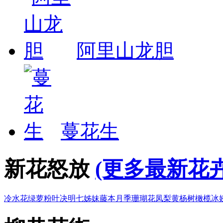
阿里山龙胆
蔓花生
新花怒放
(更多最新花卉
冷水花
绿萝
粉叶决明
七姊妹
藤本月季
珊瑚花凤梨
黄杨树
橄榄
冰