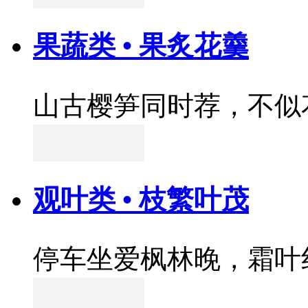
果蔬类 • 果炙花羹
山古樱笋同时荐，不似
观叶类 • 枝繁叶茂
停车坐爱枫林晚，霜叶