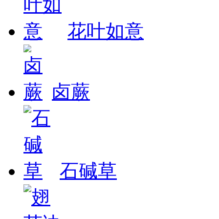
花叶如意
卤蕨
石碱草