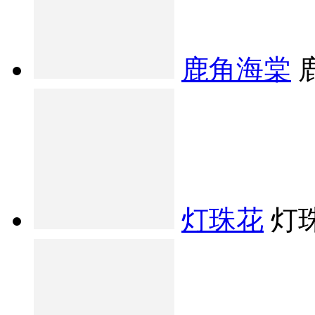
鹿角海棠
灯珠花
灯