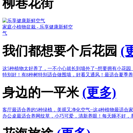
柳巷花街
家庭小植物盆栽 - 乐享健康新鲜空
气
我们都想要个后花园
(
这5种植物太好养了，一不小心就长到墙外了~
想要拥有小花园
特别好！
有8种树特别适合做围墙，好看又通风！
最适合夏季养
身边的一平米
(更多)
客厅最适合养的5种绿植，美观又净化空气~
这4种植物最适合
办公桌最适合养网纹草，小巧可爱，清新养眼！
每天睡不好，