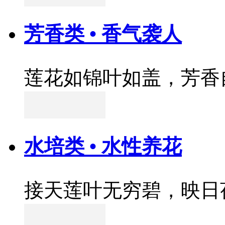
芳香类 • 香气袭人
莲花如锦叶如盖，芳香
水培类 • 水性养花
接天莲叶无穷碧，映日