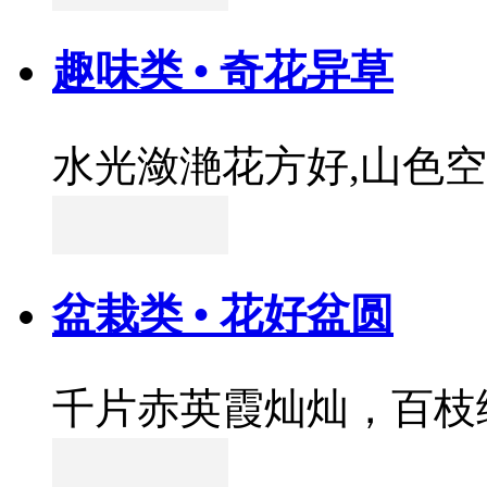
趣味类 • 奇花异草
水光潋滟花方好,山色
盆栽类 • 花好盆圆
千片赤英霞灿灿，百枝