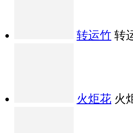
转运竹
转
火炬花
火