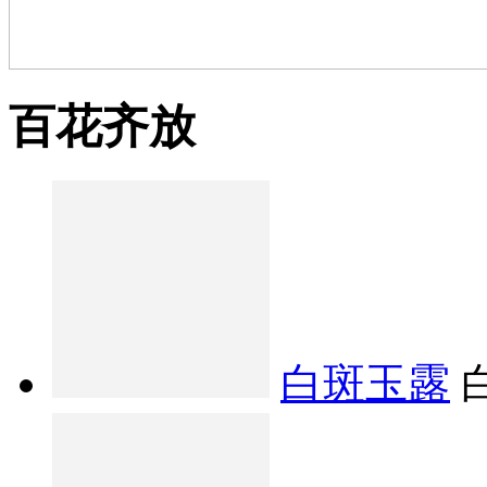
百花齐放
白斑玉露