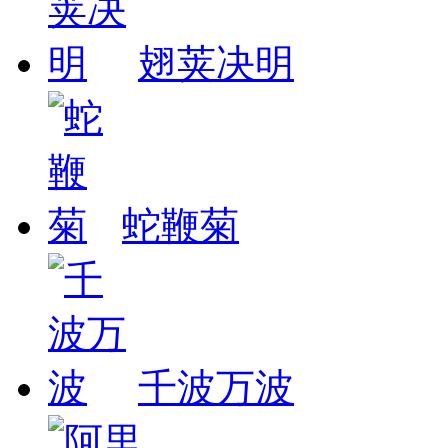
翅荚决明
蛇鞭菊
千波万波