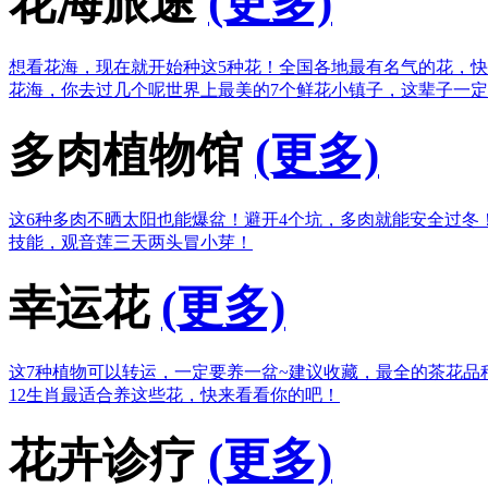
花海旅途
(更多)
想看花海，现在就开始种这5种花！
全国各地最有名气的花，快
花海，你去过几个呢
世界上最美的7个鲜花小镇子，这辈子一
多肉植物馆
(更多)
这6种多肉不晒太阳也能爆盆！
避开4个坑，多肉就能安全过冬
技能，观音莲三天两头冒小芽！
幸运花
(更多)
这7种植物可以转运，一定要养一盆~
建议收藏，最全的茶花品
12生肖最适合养这些花，快来看看你的吧！
花卉诊疗
(更多)