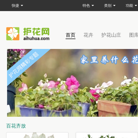
快捷
特色
类别
功能
首页
花卉
护花山庄
图
百花齐放