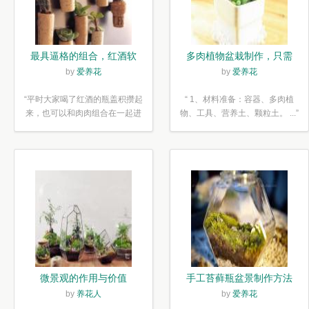
最具逼格的组合，红酒软
多肉植物盆栽制作，只需
木塞diy多肉植物盆栽
简单6步
by
爱养花
by
爱养花
“平时大家喝了红酒的瓶盖积攒起
“ 1、材料准备：容器、多肉植
来，也可以和肉肉组合在一起进
物、工具、营养土、颗粒土。 ...”
行废...”
微景观的作用与价值
手工苔藓瓶盆景制作方法
by
养花人
by
爱养花