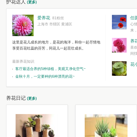
护花达人
(更多)
爱养花
任
81粉丝
上海市 市辖区 黄浦区
心
来
度。种一株简
养
这里是花儿成长的地方，是花的海洋，和你一起尽情地
简单愉快的心
喜
享受百花吐蕊的芬芳，同花儿一起茁壮成长。
我们自己复杂
间
最新养花知识
花
客厅最适合养的5种绿植，美观又净化空气~
金秋十月，一定要种的6种漂亮的花~
养花日记
(更多)