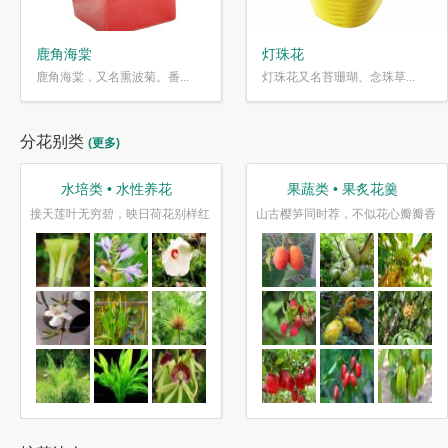
鹿角海棠
灯珠花
鹿角海棠，又名熏波菊。番...
灯珠花又名苔珊瑚、念珠草...
分花别类
(更多)
水培类 • 水性养花
果蔬类 • 果炙花羹
接天莲叶无穷碧，映日荷花别样红
山古樱笋同时荐，不似花心瓣瓣香