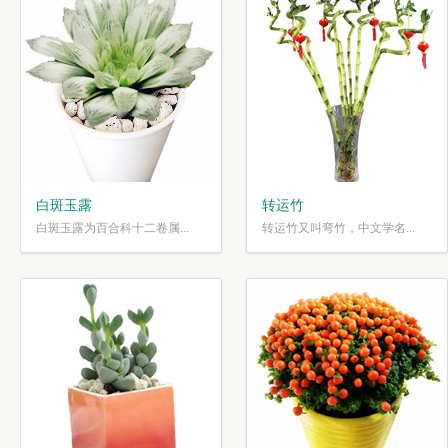
白斑玉露
转运竹
白斑玉露为百合科十二卷属...
转运竹又叫弯竹，中文学名...