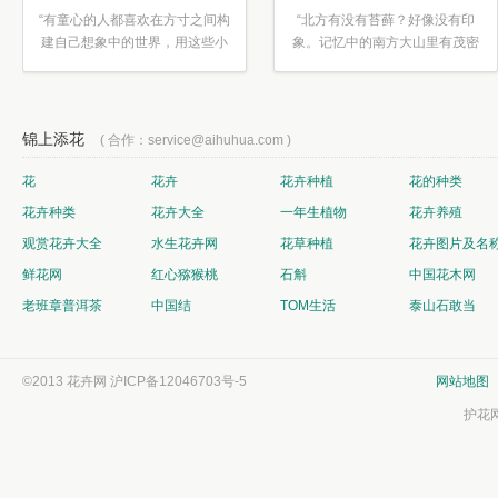
“有童心的人都喜欢在方寸之间构
“北方有没有苔藓？好像没有印
建自己想象中的世界，用这些小
象。记忆中的南方大山里有茂密
素材...”
的蕨类...”
锦上添花
( 合作：service@aihuhua.com )
花
花卉
花卉种植
花的种类
花卉种类
花卉大全
一年生植物
花卉养殖
观赏花卉大全
水生花卉网
花草种植
花卉图片及名
鲜花网
红心猕猴桃
石斛
中国花木网
老班章普洱茶
中国结
TOM生活
泰山石敢当
©2013 花卉网
沪ICP备12046703号-5
网站地图
护花网