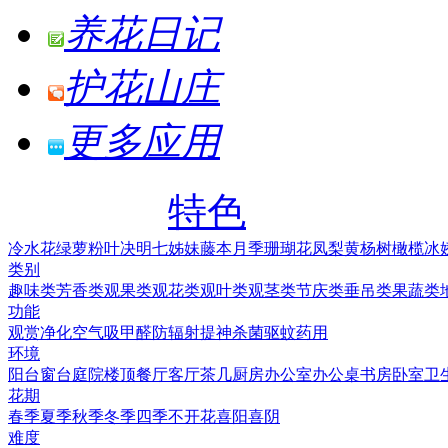
养花日记
护花山庄
更多应用
特色
冷水花
绿萝
粉叶决明
七姊妹
藤本月季
珊瑚花凤梨
黄杨树
橄榄
冰
类别
趣味类
芳香类
观果类
观花类
观叶类
观茎类
节庆类
垂吊类
果蔬类
功能
观赏
净化空气
吸甲醛
防辐射
提神
杀菌
驱蚊
药用
环境
阳台
窗台
庭院
楼顶
餐厅
客厅
茶几
厨房
办公室
办公桌
书房
卧室
卫
花期
春季
夏季
秋季
冬季
四季
不开花
喜阳
喜阴
难度