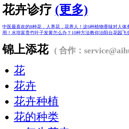
花卉诊疗
(更多)
中医最喜欢的8种花，人养花，花养人！
这6种植物香味对人体
用！
水培富贵竹叶子发黄怎么办？
10种方法教你治阳台花园飞
锦上添花
( 合作：service@aihu
花
花卉
花卉种植
花的种类