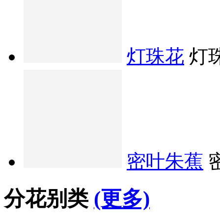
灯珠花
灯
密叶朱蕉
分花别类
(更多)