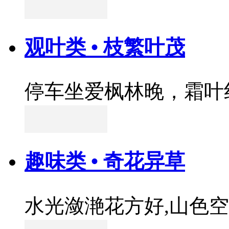
观叶类 • 枝繁叶茂
停车坐爱枫林晚，霜叶
趣味类 • 奇花异草
水光潋滟花方好,山色