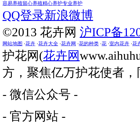
容易养殖
留心养殖
精心养护
专业养护
QQ登录
新浪微博
©2013 花卉网
沪ICP备120
网站地图
·
花卉
·
花卉大全
·
花卉网
·
花的种类
·
花
·
室内花卉
·
花
护花网(
花卉网
www.aih
方，聚焦亿万护花使者，
- 微信公众号 -
- 官方网站 -