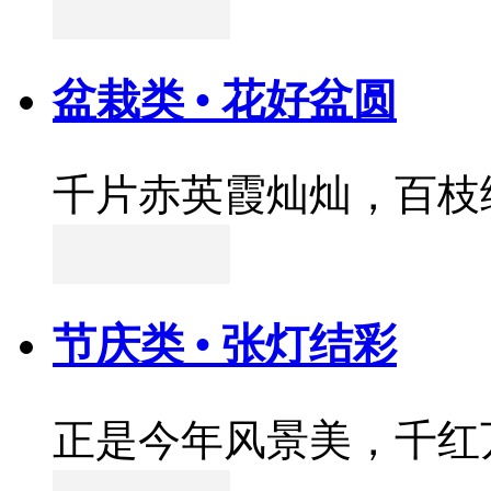
盆栽类 • 花好盆圆
千片赤英霞灿灿，百枝
节庆类 • 张灯结彩
正是今年风景美，千红