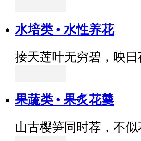
水培类 • 水性养花
接天莲叶无穷碧，映日
果蔬类 • 果炙花羹
山古樱笋同时荐，不似