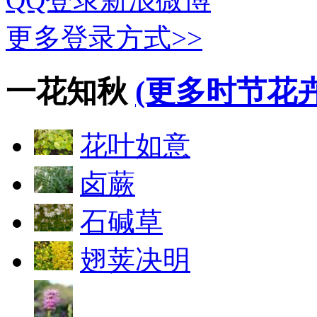
更多登录方式>>
一花知秋
(更多时节花卉
花叶如意
卤蕨
石碱草
翅荚决明