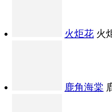
火炬花
火
鹿角海棠