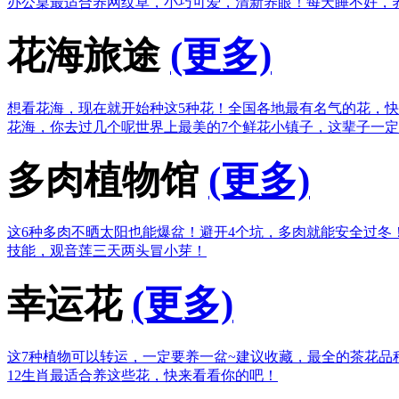
办公桌最适合养网纹草，小巧可爱，清新养眼！
每天睡不好，
花海旅途
(更多)
想看花海，现在就开始种这5种花！
全国各地最有名气的花，快
花海，你去过几个呢
世界上最美的7个鲜花小镇子，这辈子一
多肉植物馆
(更多)
这6种多肉不晒太阳也能爆盆！
避开4个坑，多肉就能安全过冬
技能，观音莲三天两头冒小芽！
幸运花
(更多)
这7种植物可以转运，一定要养一盆~
建议收藏，最全的茶花品
12生肖最适合养这些花，快来看看你的吧！