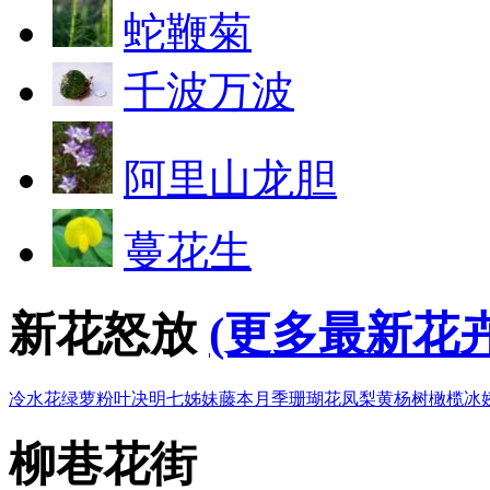
蛇鞭菊
千波万波
阿里山龙胆
蔓花生
新花怒放
(更多最新花卉
冷水花
绿萝
粉叶决明
七姊妹
藤本月季
珊瑚花凤梨
黄杨树
橄榄
冰
柳巷花街