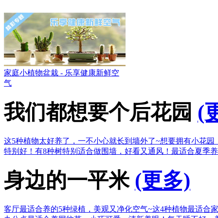
家庭小植物盆栽 - 乐享健康新鲜空
气
我们都想要个后花园
(
这5种植物太好养了，一不小心就长到墙外了~
想要拥有小花园
特别好！
有8种树特别适合做围墙，好看又通风！
最适合夏季养
身边的一平米
(更多)
客厅最适合养的5种绿植，美观又净化空气~
这4种植物最适合