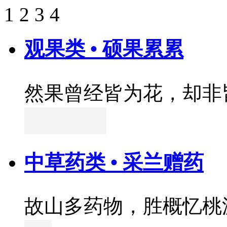
1
2
3
4
观果类 • 硕果累累
然果曾经皆为花，却非
中草药类 • 采兰赠药
故山多药物，胜概忆桃