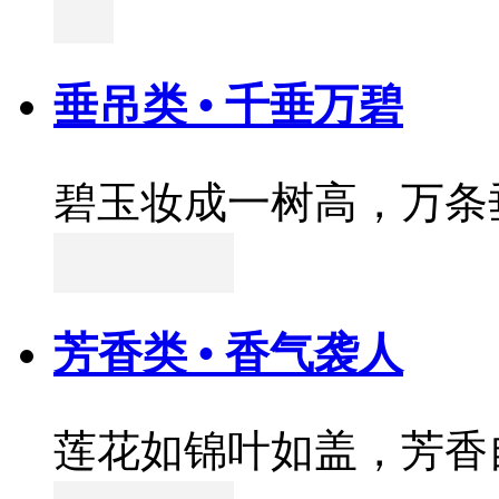
垂吊类 • 千垂万碧
碧玉妆成一树高，万条
芳香类 • 香气袭人
莲花如锦叶如盖，芳香