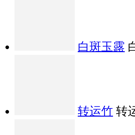
白斑玉露
转运竹
转