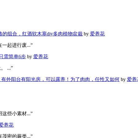
格的组合，红酒软木塞diy多肉植物盆栽
by
爱养花
起进行废...”
只需简单6步
by
爱养花
...”
有外阳台有阳光房，可以露养！为了肉肉，任性又如何
by
爱养
些小素材...”
爱养花
密的蕨类...”