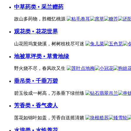
中草药类 • 采兰赠药
故山多药物，胜概忆桃源
观花类 • 花花世界
山花照坞复烧溪，树树枝枝尽可迷
地被草坪类 • 草青地绿
野火烧不尽，春风吹又生
垂吊类 • 千垂万碧
碧玉妆成一树高，万条垂下绿丝绦
芳香类 • 香气袭人
莲花如锦叶如盖，芳香自送摇清籁
水培类 • 水性养花