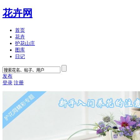
花卉网
首页
花卉
护花山庄
图库
日记
发布
登录
注册