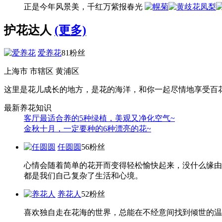
正是今年风景美，千红万紫报春光
护花达人
(更多)
爱养花
81粉丝
上海市 市辖区 黄浦区
这里是花儿成长的地方，是花的海洋，和你一起尽情地享受百
最新养花知识
客厅最适合养的5种绿植，美观又净化空气~
金秋十月，一定要种的6种漂亮的花~
任圆圆
56粉丝
心情会随着简单的花开而变得轻松愉快起来，没什么缘由
都是我们自己复杂了生活和心境。
养花人
52粉丝
喜欢独自走在花海的世界，总能在不经意间找到倾世的温