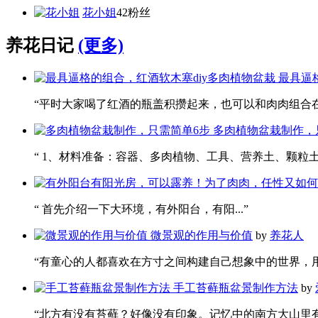
花小姐
42粉丝
养花日记
(更多)
最具逼
“平时大家喝了红酒的瓶盖积攒起来，也可以和肉肉组合在一
多肉植物盆栽制作，
“ 1、材料准备：容器、多肉植物、工具、营养土、颗粒土。 
“ 首先介绍一下大环境，有外阳台，有阳...”
微景观的作用与价值
by
养花人
“有童心的人都喜欢在方寸之间构建自己想象中的世界，用这
手工苔藓瓶盆景制作方法
by
“北方有没有苔藓？好像没有印象。记忆中的南方大山里有茂