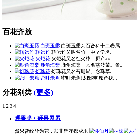
百花齐放
白斑玉露
白斑玉露为百合科十二卷属...
转运竹
转运竹又叫弯竹，中文学名...
火炬花
火炬花又名红火棒，原产非...
鹿角海棠
鹿角海棠，又名熏波菊。番...
灯珠花
灯珠花又名苔珊瑚、念珠草...
密叶朱蕉
密叶朱蕉(太阳神)原产我...
分花别类
(更多)
1
2
3
4
观果类 • 硕果累累
然果曾经皆为花，却非皆花都成果