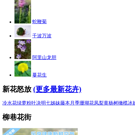
蛇鞭菊
千波万波
阿里山龙胆
蔓花生
新花怒放
(更多最新花卉)
冷水花
绿萝
粉叶决明
七姊妹
藤本月季
珊瑚花凤梨
黄杨树
橄榄
冰
柳巷花街