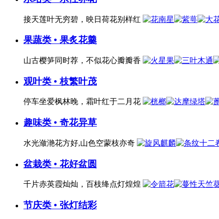
接天莲叶无穷碧，映日荷花别样红
果蔬类 • 果炙花羹
山古樱笋同时荐，不似花心瓣瓣香
观叶类 • 枝繁叶茂
停车坐爱枫林晚，霜叶红于二月花
趣味类 • 奇花异草
水光潋滟花方好,山色空蒙枝亦奇
盆栽类 • 花好盆圆
千片赤英霞灿灿，百枝绛点灯煌煌
节庆类 • 张灯结彩