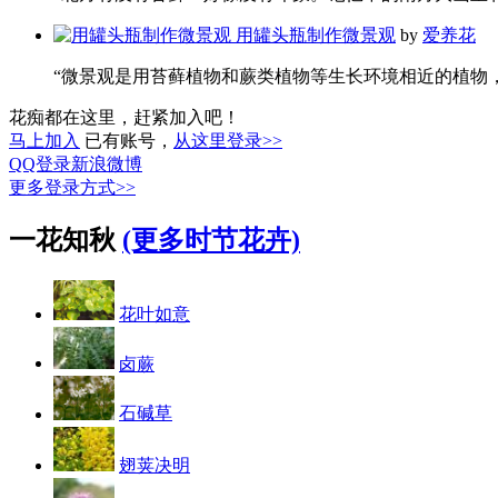
用罐头瓶制作微景观
by
爱养花
“微景观是用苔藓植物和蕨类植物等生长环境相近的植物，搭
花痴都在这里，赶紧加入吧！
马上加入
已有账号，
从这里登录>>
QQ登录
新浪微博
更多登录方式>>
一花知秋
(更多时节花卉)
花叶如意
卤蕨
石碱草
翅荚决明