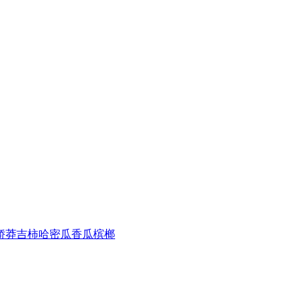
娇
莽吉柿
哈密瓜
香瓜
槟榔