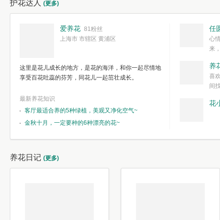
护花达人
(更多)
爱养花
任
81粉丝
上海市 市辖区 黄浦区
心
来
度。种一株简
养
这里是花儿成长的地方，是花的海洋，和你一起尽情地
简单愉快的心
喜
享受百花吐蕊的芬芳，同花儿一起茁壮成长。
我们自己复杂
间
最新养花知识
花
客厅最适合养的5种绿植，美观又净化空气~
金秋十月，一定要种的6种漂亮的花~
养花日记
(更多)