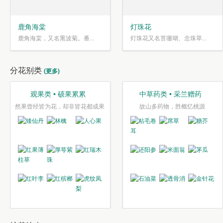
鹿角海棠
灯珠花
鹿角海棠，又名熏波菊。番...
灯珠花又名苔珊瑚、念珠草...
分花别类
(更多)
观果类 • 硕果累累
中草药类 • 采兰赠药
然果曾经皆为花，却非皆花都成果
故山多药物，胜概忆桃源