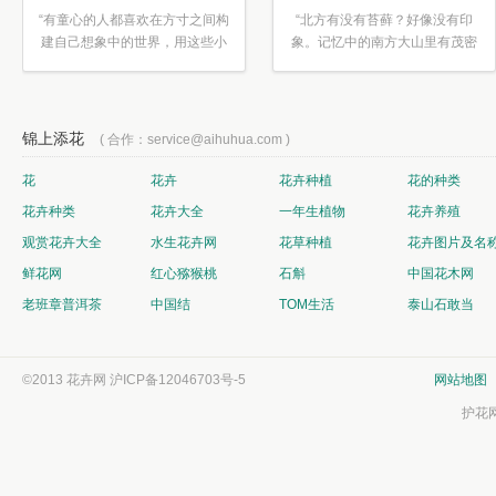
“有童心的人都喜欢在方寸之间构
“北方有没有苔藓？好像没有印
建自己想象中的世界，用这些小
象。记忆中的南方大山里有茂密
素材...”
的蕨类...”
锦上添花
( 合作：service@aihuhua.com )
花
花卉
花卉种植
花的种类
花卉种类
花卉大全
一年生植物
花卉养殖
观赏花卉大全
水生花卉网
花草种植
花卉图片及名
鲜花网
红心猕猴桃
石斛
中国花木网
老班章普洱茶
中国结
TOM生活
泰山石敢当
©2013 花卉网
沪ICP备12046703号-5
网站地图
护花网