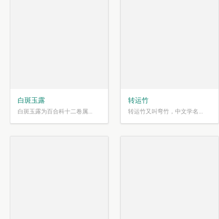
白斑玉露
转运竹
白斑玉露为百合科十二卷属...
转运竹又叫弯竹，中文学名...