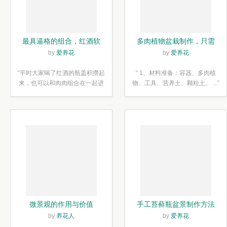
最具逼格的组合，红酒软
多肉植物盆栽制作，只需
木塞diy多肉植物盆栽
简单6步
by
爱养花
by
爱养花
“平时大家喝了红酒的瓶盖积攒起
“ 1、材料准备：容器、多肉植
来，也可以和肉肉组合在一起进
物、工具、营养土、颗粒土。 ...”
行废...”
微景观的作用与价值
手工苔藓瓶盆景制作方法
by
养花人
by
爱养花