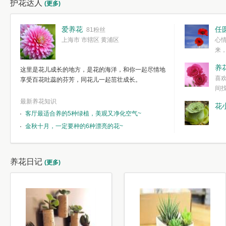
护花达人
(更多)
爱养花
任
81粉丝
上海市 市辖区 黄浦区
心
来
度。种一株简
养
这里是花儿成长的地方，是花的海洋，和你一起尽情地
简单愉快的心
喜
享受百花吐蕊的芬芳，同花儿一起茁壮成长。
我们自己复杂
间
最新养花知识
花
客厅最适合养的5种绿植，美观又净化空气~
金秋十月，一定要种的6种漂亮的花~
养花日记
(更多)