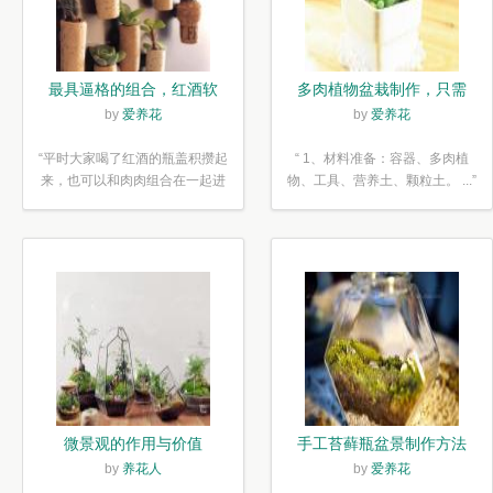
最具逼格的组合，红酒软
多肉植物盆栽制作，只需
木塞diy多肉植物盆栽
简单6步
by
爱养花
by
爱养花
“平时大家喝了红酒的瓶盖积攒起
“ 1、材料准备：容器、多肉植
来，也可以和肉肉组合在一起进
物、工具、营养土、颗粒土。 ...”
行废...”
微景观的作用与价值
手工苔藓瓶盆景制作方法
by
养花人
by
爱养花