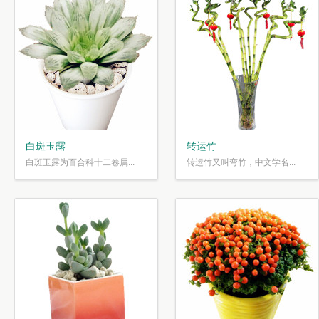
白斑玉露
转运竹
白斑玉露为百合科十二卷属...
转运竹又叫弯竹，中文学名...