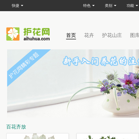
快捷
特色
类别
功能
首页
花卉
护花山庄
图
百花齐放