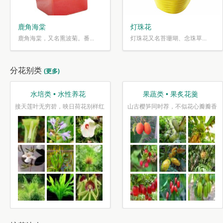
鹿角海棠
灯珠花
鹿角海棠，又名熏波菊。番...
灯珠花又名苔珊瑚、念珠草...
分花别类
(更多)
水培类 • 水性养花
果蔬类 • 果炙花羹
接天莲叶无穷碧，映日荷花别样红
山古樱笋同时荐，不似花心瓣瓣香