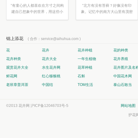
“有童心的人都喜欢在方寸之间构
“北方有没有苔藓？好像没有印
建自己想象中的世界，用这些小
象。记忆中的南方大山里有茂密
素材...”
的蕨类...”
锦上添花
( 合作：service@aihuhua.com )
花
花卉
花卉种植
花的种类
花卉种类
花卉大全
一年生植物
花卉养殖
观赏花卉大全
水生花卉网
花草种植
花卉图片及名
鲜花网
红心猕猴桃
石斛
中国花木网
老班章普洱茶
中国结
TOM生活
泰山石敢当
©2013 花卉网
沪ICP备12046703号-5
网站地图
护花网