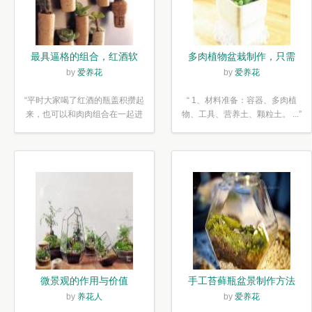
最具逼格的组合，红酒软
多肉植物盆栽制作，只需
木塞diy多肉植物盆栽
简单6步
by
爱养花
by
爱养花
“平时大家喝了红酒的瓶盖积攒起
“ 1、材料准备：容器、多肉植
来，也可以和肉肉组合在一起进
物、工具、营养土、颗粒土。 ...”
行废...”
微景观的作用与价值
手工苔藓瓶盆景制作方法
by
养花人
by
爱养花