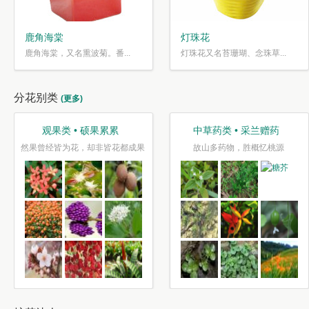
鹿角海棠
灯珠花
鹿角海棠，又名熏波菊。番...
灯珠花又名苔珊瑚、念珠草...
分花别类
(更多)
观果类 • 硕果累累
中草药类 • 采兰赠药
然果曾经皆为花，却非皆花都成果
故山多药物，胜概忆桃源