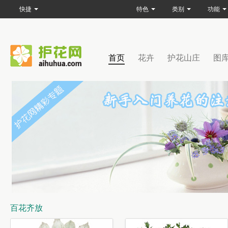
快捷
特色
类别
功能
首页
花卉
护花山庄
图
百花齐放