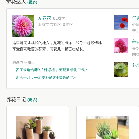
护花达人
(更多)
爱养花
任
81粉丝
上海市 市辖区 黄浦区
心
来
度。种一株简
养
这里是花儿成长的地方，是花的海洋，和你一起尽情地
简单愉快的心
喜
享受百花吐蕊的芬芳，同花儿一起茁壮成长。
我们自己复杂
间
最新养花知识
花
客厅最适合养的5种绿植，美观又净化空气~
金秋十月，一定要种的6种漂亮的花~
养花日记
(更多)