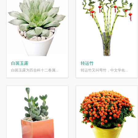
白斑玉露
转运竹
白斑玉露为百合科十二卷属...
转运竹又叫弯竹，中文学名...