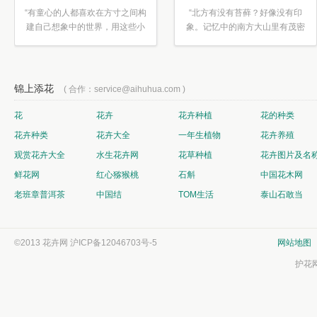
“有童心的人都喜欢在方寸之间构
“北方有没有苔藓？好像没有印
建自己想象中的世界，用这些小
象。记忆中的南方大山里有茂密
素材...”
的蕨类...”
锦上添花
( 合作：service@aihuhua.com )
花
花卉
花卉种植
花的种类
花卉种类
花卉大全
一年生植物
花卉养殖
观赏花卉大全
水生花卉网
花草种植
花卉图片及名
鲜花网
红心猕猴桃
石斛
中国花木网
老班章普洱茶
中国结
TOM生活
泰山石敢当
©2013 花卉网
沪ICP备12046703号-5
网站地图
护花网