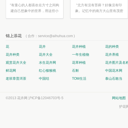
“有童心的人都喜欢在方寸之间构
“北方有没有苔藓？好像没有印
建自己想象中的世界，用这些小
象。记忆中的南方大山里有茂密
素材...”
的蕨类...”
锦上添花
( 合作：service@aihuhua.com )
花
花卉
花卉种植
花的种类
花卉种类
花卉大全
一年生植物
花卉养殖
观赏花卉大全
水生花卉网
花草种植
花卉图片及名
鲜花网
红心猕猴桃
石斛
中国花木网
老班章普洱茶
中国结
TOM生活
泰山石敢当
©2013 花卉网
沪ICP备12046703号-5
网站地图
护花网