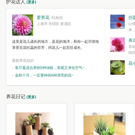
护花达人
(更多)
爱养花
任
81粉丝
上海市 市辖区 黄浦区
心
来
度。种一株简
养
这里是花儿成长的地方，是花的海洋，和你一起尽情地
简单愉快的心
喜
享受百花吐蕊的芬芳，同花儿一起茁壮成长。
我们自己复杂
间
最新养花知识
花
客厅最适合养的5种绿植，美观又净化空气~
金秋十月，一定要种的6种漂亮的花~
养花日记
(更多)