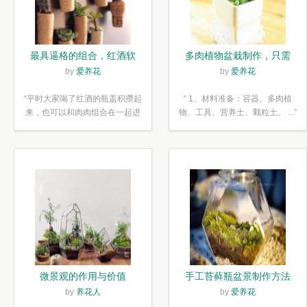
最具逼格的组合，红酒软
多肉植物盆栽制作，只需
木塞diy多肉植物盆栽
简单6步
by
爱养花
by
爱养花
“平时大家喝了红酒的瓶盖积攒起
“ 1、材料准备：容器、多肉植
来，也可以和肉肉组合在一起进
物、工具、营养土、颗粒土。 ...”
行废...”
微景观的作用与价值
手工苔藓瓶盆景制作方法
by
养花人
by
爱养花