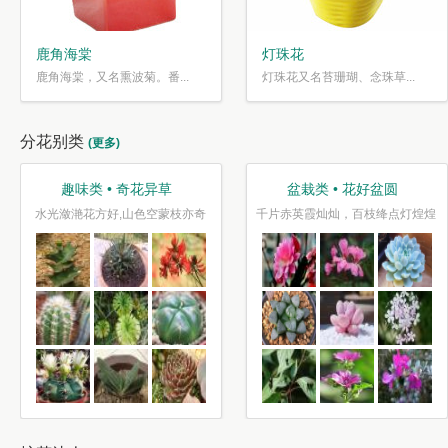
鹿角海棠
灯珠花
鹿角海棠，又名熏波菊。番...
灯珠花又名苔珊瑚、念珠草...
分花别类
(更多)
趣味类 • 奇花异草
盆栽类 • 花好盆圆
水光潋滟花方好,山色空蒙枝亦奇
千片赤英霞灿灿，百枝绛点灯煌煌