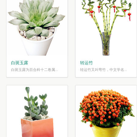
白斑玉露
转运竹
白斑玉露为百合科十二卷属...
转运竹又叫弯竹，中文学名...