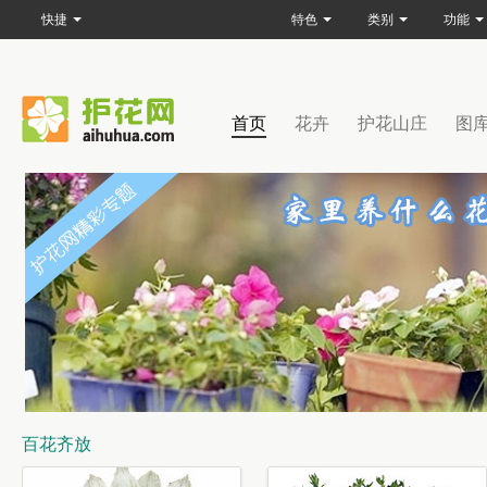
快捷
特色
类别
功能
首页
花卉
护花山庄
图
百花齐放