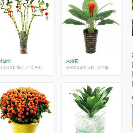
转运竹
火炬花
转运竹又叫弯竹，中文学名...
火炬花又名红火棒，原产非...