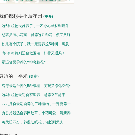
我们都想要个后花园
(更多)
这5种植物太好养了，一不小心就长到墙外
了~
想要拥有小花园，就养这几种花，便宜又好
养！
如果有个院子，我一定要养这5种树，寓意
特别好！
有8种树特别适合做围墙，好看又通风！
观果类 • 硕果累累
中草药类 • 采兰赠药
最适合夏季养的5种爬藤花~
然果曾经皆为花，却非皆花都成果
故山多药物，胜概忆桃源
身边的一平米
(更多)
客厅最适合养的5种绿植，美观又净化空气~
这4种植物最适合家里养，越养空气越干
净！
八九月份最适合养的三种植物，一定要养一
盆呀~
办公桌最适合养网纹草，小巧可爱，清新养
眼！
每天睡不好，养盆助眠花，轻松到天亮！