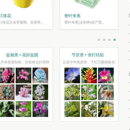
灯珠花
密叶朱蕉
灯珠花又名苔珊瑚、念珠草...
密叶朱蕉(太阳神)原产我...
盆栽类 • 花好盆圆
节庆类 • 张灯结彩
千片赤英霞灿灿，百枝绛点灯煌煌
正是今年风景美，千红万紫报春光