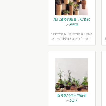
最具逼格的组合，红酒软
木塞diy多肉植物盆栽
by
爱养花
“平时大家喝了红酒的瓶盖积攒起
来，也可以和肉肉组合在一起进
行废...”
微景观的作用与价值
by
养花人