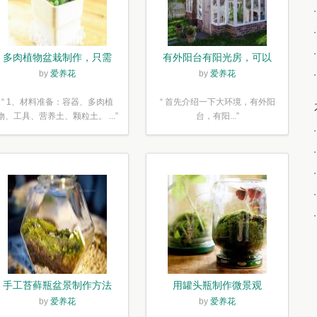
多肉植物盆栽制作，只需
有外阳台有阳光房，可以
简单6步
露养！为了肉肉，任性又
by
爱养花
by
爱养花
如何
“ 1、材料准备：容器、多肉植
“ 首先介绍一下大环境，有外阳
物、工具、营养土、颗粒土。 ...”
台，有阳...”
手工苔藓瓶盆景制作方法
用罐头瓶制作微景观
by
爱养花
by
爱养花