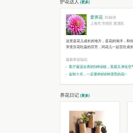
护花达人
(更多)
爱养花
81粉丝
上海市 市辖区 黄浦区
这里是花儿成长的地方，是花的海洋，和
享受百花吐蕊的芬芳，同花儿一起茁壮成
最新养花知识
客厅最适合养的5种绿植，美观又净化空
金秋十月，一定要种的6种漂亮的花~
养花日记
(更多)