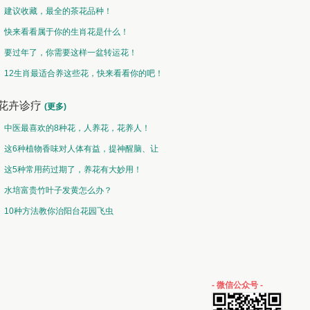
建议收藏，最全的茶花品种！
快来看看属于你的生肖花是什么！
要过年了，你需要这样一盆转运花！
12生肖最适合养这些花，快来看看你的吧！
花卉诊疗
(更多)
中医最喜欢的8种花，人养花，花养人！
这6种植物香味对人体有益，提神醒脑、让
你睡的香、身体棒。
这5种常用药过期了，养花有大妙用！
水培富贵竹叶子发黄怎么办？
10种方法教你治阳台花园飞虫
- 微信公众号 -