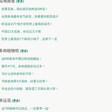
花海旅途
(更多)
想看花海，现在就开始种这5种花！
全国各地最有名气的花，快看看你那里是什
么花儿！
听说这10个地方有世界上最美的花市！
中国12大花海，你去过几个呢
世界上最美的7个鲜花小镇子，这辈子一定
要去一次！
多肉植物馆
(更多)
这6种多肉不晒太阳也能爆盆！
避开4个坑，多肉就能安全过冬！
为什么你的多肉长不好！
号称多肉界4大美肉，好看又好养！
学会这些小技能，观音莲三天两头冒小芽！
幸运花
(更多)
这7种植物可以转运，一定要养一盆~