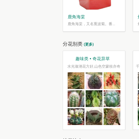
鹿角海棠
鹿角海棠，又名熏波菊。番...
分花别类
(更多)
观叶类 • 枝繁叶茂
趣味类 • 奇花异草
车坐爱枫林晚，霜叶红于二月花
水光潋滟花方好,山色空蒙枝亦奇