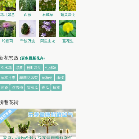
花叶如意
卤蕨
石碱草
翅荚决明
蛇鞭菊
千波万波
阿里山龙
蔓花生
胆
新花怒放
(更多最新花卉)
冷水花
绿萝
粉叶决明
七姊妹
藤本月季
珊瑚花凤梨
黄杨树
橄榄
冰娇
莽吉柿
哈密瓜
香瓜
槟榔
柳巷花街
家庭小植物盆栽 - 乐享健康新鲜空气