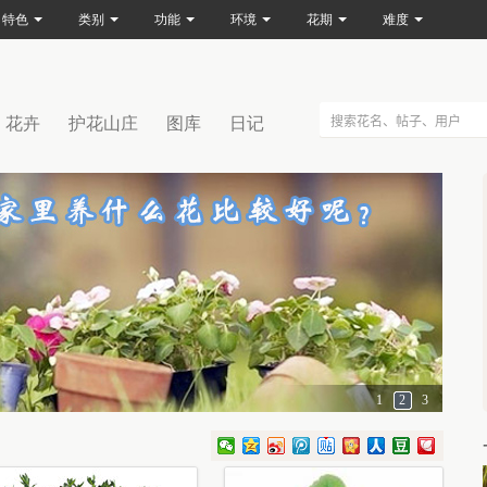
特色
类别
功能
环境
花期
难度
花卉
护花山庄
图库
日记
1
2
3