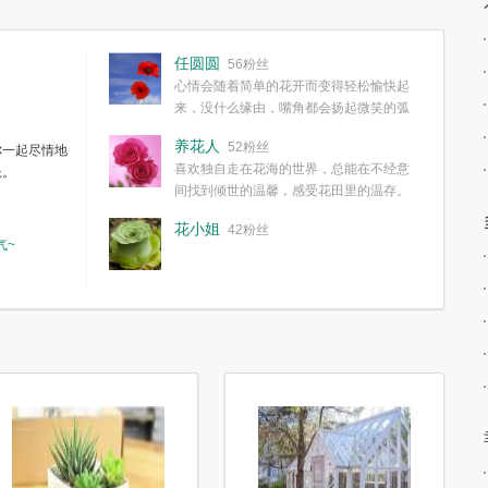
任圆圆
56粉丝
心情会随着简单的花开而变得轻松愉快起
来，没什么缘由，嘴角都会扬起微笑的弧
度。种一株简单的花，欣赏一种简单的美，拥有一种
养花人
52粉丝
你一起尽情地
简单愉快的心情，这些都不需要想得太多，其实都是
喜欢独自走在花海的世界，总能在不经意
长。
我们自己复杂了生活和心境。
间找到倾世的温馨，感受花田里的温存。
花小姐
42粉丝
气~