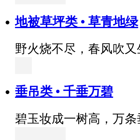
地被草坪类 • 草青地绿
野火烧不尽，春风吹又
垂吊类 • 千垂万碧
碧玉妆成一树高，万条