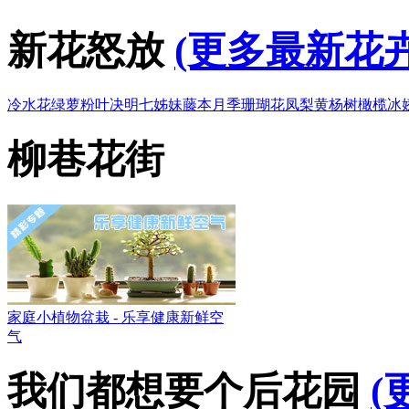
新花怒放
(更多最新花卉
冷水花
绿萝
粉叶决明
七姊妹
藤本月季
珊瑚花凤梨
黄杨树
橄榄
冰
柳巷花街
家庭小植物盆栽 - 乐享健康新鲜空
气
我们都想要个后花园
(