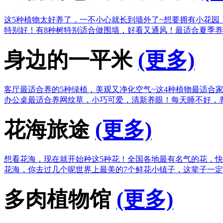
这5种植物太好养了，一不小心就长到墙外了~
想要拥有小花园
特别好！
有8种树特别适合做围墙，好看又通风！
最适合夏季养
身边的一平米
(更多)
客厅最适合养的5种绿植，美观又净化空气~
这4种植物最适合
办公桌最适合养网纹草，小巧可爱，清新养眼！
每天睡不好，
花海旅途
(更多)
想看花海，现在就开始种这5种花！
全国各地最有名气的花，快
花海，你去过几个呢
世界上最美的7个鲜花小镇子，这辈子一
多肉植物馆
(更多)