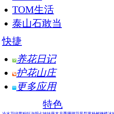
TOM生活
泰山石敢当
快捷
养花日记
护花山庄
更多应用
特色
冷水花
绿萝
粉叶决明
七姊妹
藤本月季
珊瑚花凤梨
黄杨树
橄榄
冰