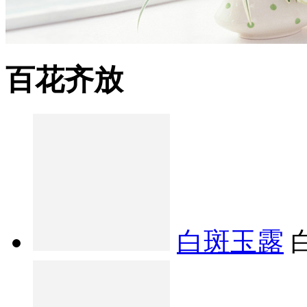
百花齐放
白斑玉露