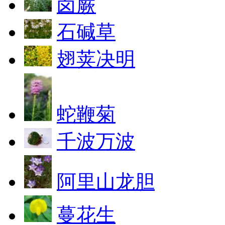
卤蕨
石碱草
翅荚决明
蛇鞭菊
千波万波
阿里山龙胆
蔓花生