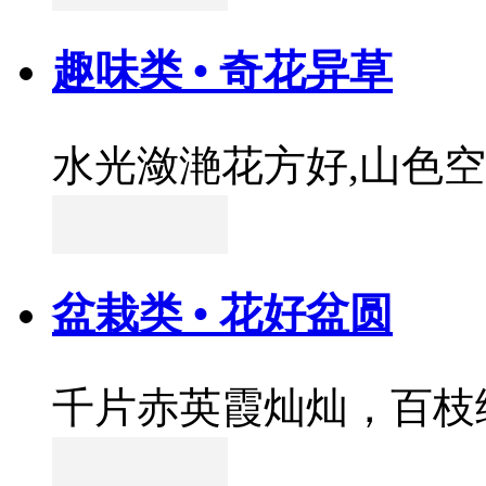
趣味类 • 奇花异草
水光潋滟花方好,山色
盆栽类 • 花好盆圆
千片赤英霞灿灿，百枝