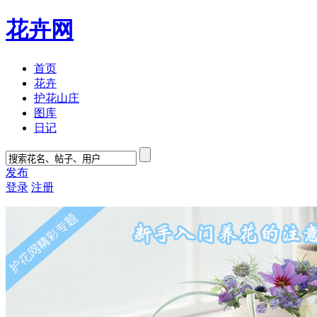
花卉网
首页
花卉
护花山庄
图库
日记
发布
登录
注册