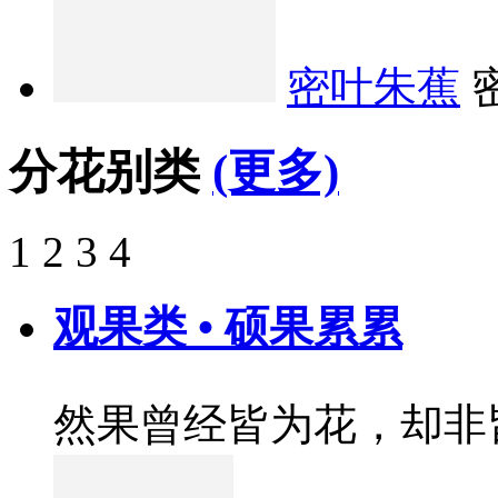
密叶朱蕉
分花别类
(更多)
1
2
3
4
观果类 • 硕果累累
然果曾经皆为花，却非