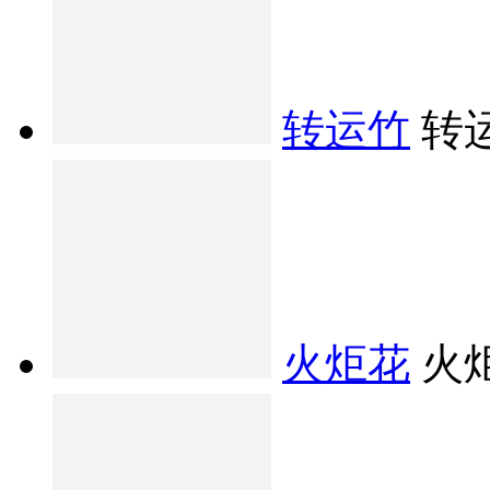
转运竹
转
火炬花
火