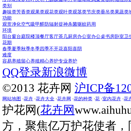
类别
趣味类
芳香类
观果类
观花类
观叶类
观茎类
节庆类
垂吊类
果蔬类
功能
观赏
净化空气
吸甲醛
防辐射
提神
杀菌
驱蚊
药用
环境
阳台
窗台
庭院
楼顶
餐厅
客厅
茶几
厨房
办公室
办公桌
书房
卧室
卫
花期
春季
夏季
秋季
冬季
四季
不开花
喜阳
喜阴
难度
容易养殖
留心养殖
精心养护
专业养护
QQ登录
新浪微博
©2013 花卉网
沪ICP备120
网站地图
·
花卉
·
花卉大全
·
花卉网
·
花的种类
·
花
·
室内花卉
·
花
护花网(
花卉网
www.aih
方，聚焦亿万护花使者，