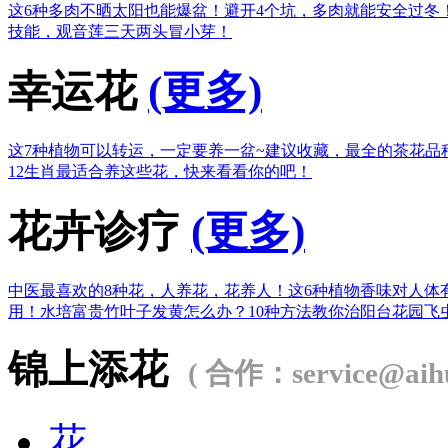
这6种多肉不晒太阳也能爆盆！
避开4个坑，多肉就能安全过冬
技能，观音莲三天两头冒小芽！
幸运花
(更多)
这7种植物可以转运，一定要养一盆~
建议收藏，最全的茶花品
12生肖最适合养这些花，快来看看你的吧！
花卉诊疗
(更多)
中医最喜欢的8种花，人养花，花养人！
这6种植物香味对人体
用！
水培富贵竹叶子发黄怎么办？
10种方法教你治阳台花园飞
锦上添花
( 合作：service@aihu
花