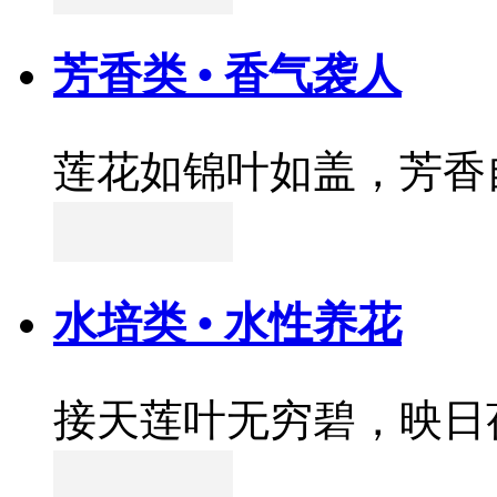
芳香类 • 香气袭人
莲花如锦叶如盖，芳香
水培类 • 水性养花
接天莲叶无穷碧，映日