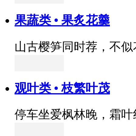
果蔬类 • 果炙花羹
山古樱笋同时荐，不似
观叶类 • 枝繁叶茂
停车坐爱枫林晚，霜叶