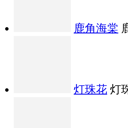
鹿角海棠
灯珠花
灯