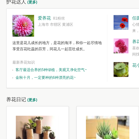
护花达人
(更多)
爱养花
任
81粉丝
上海市 市辖区 黄浦区
心
来
度。种一株简
养
这里是花儿成长的地方，是花的海洋，和你一起尽情地
简单愉快的心
喜
享受百花吐蕊的芬芳，同花儿一起茁壮成长。
我们自己复杂
间
最新养花知识
花
客厅最适合养的5种绿植，美观又净化空气~
金秋十月，一定要种的6种漂亮的花~
养花日记
(更多)