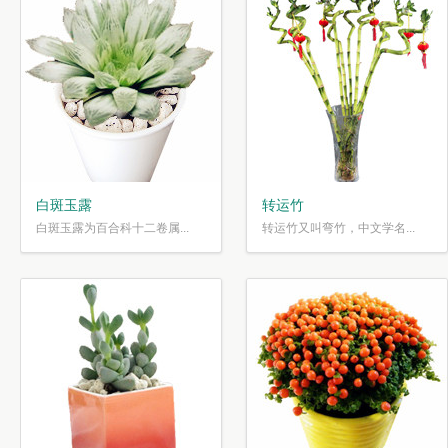
白斑玉露
转运竹
白斑玉露为百合科十二卷属...
转运竹又叫弯竹，中文学名...