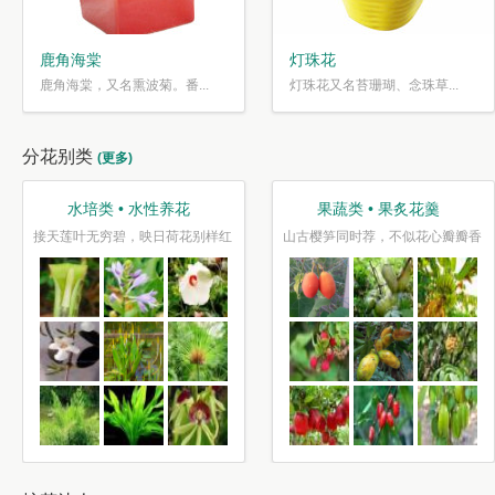
鹿角海棠
灯珠花
鹿角海棠，又名熏波菊。番...
灯珠花又名苔珊瑚、念珠草...
分花别类
(更多)
趣味类 • 奇花异草
盆栽类 • 花好盆圆
二月花
水光潋滟花方好,山色空蒙枝亦奇
千片赤英霞灿灿，百枝绛点