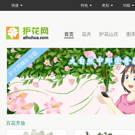
快捷
特色
类别
功能
首页
花卉
护花山庄
图
百花齐放