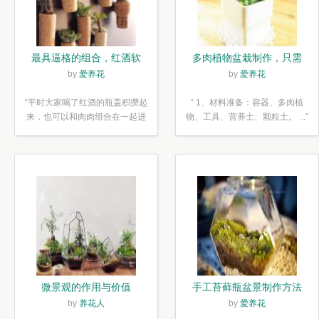
最具逼格的组合，红酒软
多肉植物盆栽制作，只需
木塞diy多肉植物盆栽
简单6步
by
爱养花
by
爱养花
“平时大家喝了红酒的瓶盖积攒起
“ 1、材料准备：容器、多肉植
来，也可以和肉肉组合在一起进
物、工具、营养土、颗粒土。 ...”
行废...”
微景观的作用与价值
手工苔藓瓶盆景制作方法
by
养花人
by
爱养花