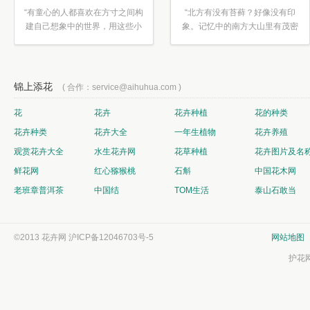
“有童心的人都喜欢在方寸之间构
“北方有没有苔藓？好像没有印
建自己想象中的世界，用这些小
象。记忆中的南方大山里有茂密
素材...”
的蕨类...”
锦上添花
( 合作：service@aihuhua.com )
花
花卉
花卉种植
花的种类
花卉种类
花卉大全
一年生植物
花卉养殖
观赏花卉大全
水生花卉网
花草种植
花卉图片及名
鲜花网
红心猕猴桃
石斛
中国花木网
老班章普洱茶
中国结
TOM生活
泰山石敢当
©2013 花卉网
沪ICP备12046703号-5
网站地图
护花网