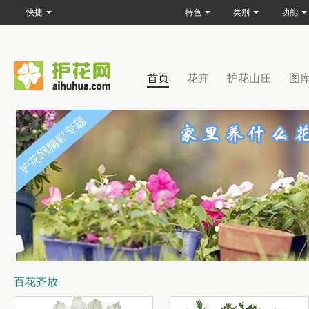
快捷
特色
类别
功能
首页
花卉
护花山庄
图
百花齐放