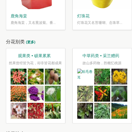
鹿角海棠
灯珠花
鹿角海棠，又名熏波菊。番...
灯珠花又名苔珊瑚、念珠草...
分花别类
(更多)
观果类 • 硕果累累
中草药类 • 采兰赠药
然果曾经皆为花，却非皆花都成果
故山多药物，胜概忆桃源