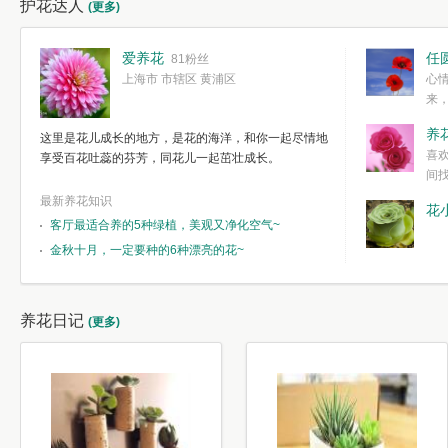
护花达人
(更多)
爱养花
任
81粉丝
上海市 市辖区 黄浦区
心
来
度。种一株简
养
这里是花儿成长的地方，是花的海洋，和你一起尽情地
简单愉快的心
喜
享受百花吐蕊的芬芳，同花儿一起茁壮成长。
我们自己复杂
间
最新养花知识
花
客厅最适合养的5种绿植，美观又净化空气~
金秋十月，一定要种的6种漂亮的花~
养花日记
(更多)