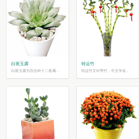
白斑玉露
转运竹
白斑玉露为百合科十二卷属...
转运竹又叫弯竹，中文学名...