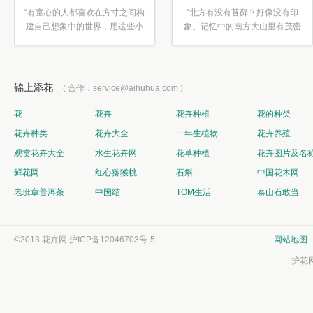
“有童心的人都喜欢在方寸之间构
“北方有没有苔藓？好像没有印
建自己想象中的世界，用这些小
象。记忆中的南方大山里有茂密
素材...”
的蕨类...”
锦上添花
( 合作：service@aihuhua.com )
花
花卉
花卉种植
花的种类
花卉种类
花卉大全
一年生植物
花卉养殖
观赏花卉大全
水生花卉网
花草种植
花卉图片及名
鲜花网
红心猕猴桃
石斛
中国花木网
老班章普洱茶
中国结
TOM生活
泰山石敢当
©2013 花卉网
沪ICP备12046703号-5
网站地图
护花网