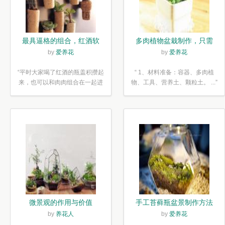
最具逼格的组合，红酒软
多肉植物盆栽制作，只需
木塞diy多肉植物盆栽
简单6步
by
爱养花
by
爱养花
“平时大家喝了红酒的瓶盖积攒起
“ 1、材料准备：容器、多肉植
来，也可以和肉肉组合在一起进
物、工具、营养土、颗粒土。 ...”
行废...”
微景观的作用与价值
手工苔藓瓶盆景制作方法
by
养花人
by
爱养花