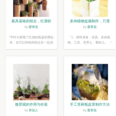
最具逼格的组合，红酒软
多肉植物盆栽制作，只需
木塞diy多肉植物盆栽
简单6步
by
爱养花
by
爱养花
“平时大家喝了红酒的瓶盖积攒起
“ 1、材料准备：容器、多肉植
来，也可以和肉肉组合在一起进
物、工具、营养土、颗粒土。 ...”
行废...”
微景观的作用与价值
手工苔藓瓶盆景制作方法
by
养花人
by
爱养花