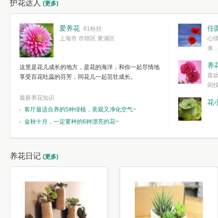
护花达人
(更多)
爱养花
任
81粉丝
上海市 市辖区 黄浦区
心
来
度。种一株简
养
这里是花儿成长的地方，是花的海洋，和你一起尽情地
简单愉快的心
喜
享受百花吐蕊的芬芳，同花儿一起茁壮成长。
我们自己复杂
间
最新养花知识
花
客厅最适合养的5种绿植，美观又净化空气~
金秋十月，一定要种的6种漂亮的花~
养花日记
(更多)