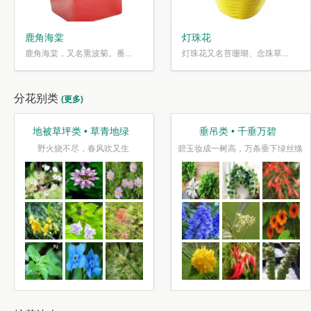
鹿角海棠
灯珠花
鹿角海棠，又名熏波菊。番...
灯珠花又名苔珊瑚、念珠草...
分花别类
(更多)
地被草坪类 • 草青地绿
垂吊类 • 千垂万碧
野火烧不尽，春风吹又生
碧玉妆成一树高，万条垂下绿丝绦