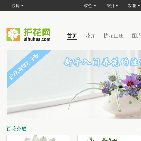
快捷
特色
类别
功能
首页
花卉
护花山庄
图
百花齐放