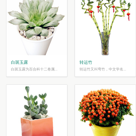
白斑玉露
转运竹
白斑玉露为百合科十二卷属...
转运竹又叫弯竹，中文学名...