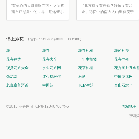
“有童心的人都喜欢在方寸之间构
“北方有没有苔藓？好像没有印
建自己想象中的世界，用这些小
象。记忆中的南方大山里有茂密
素材...”
的蕨类...”
锦上添花
( 合作：service@aihuhua.com )
花
花卉
花卉种植
花的种类
花卉种类
花卉大全
一年生植物
花卉养殖
观赏花卉大全
水生花卉网
花草种植
花卉图片及名
鲜花网
红心猕猴桃
石斛
中国花木网
老班章普洱茶
中国结
TOM生活
泰山石敢当
©2013 花卉网
沪ICP备12046703号-5
网站地图
护花网