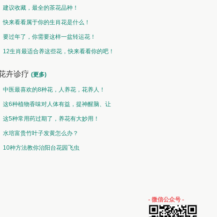
建议收藏，最全的茶花品种！
快来看看属于你的生肖花是什么！
要过年了，你需要这样一盆转运花！
12生肖最适合养这些花，快来看看你的吧！
花卉诊疗
(更多)
中医最喜欢的8种花，人养花，花养人！
这6种植物香味对人体有益，提神醒脑、让
你睡的香、身体棒。
这5种常用药过期了，养花有大妙用！
水培富贵竹叶子发黄怎么办？
10种方法教你治阳台花园飞虫
- 微信公众号 -