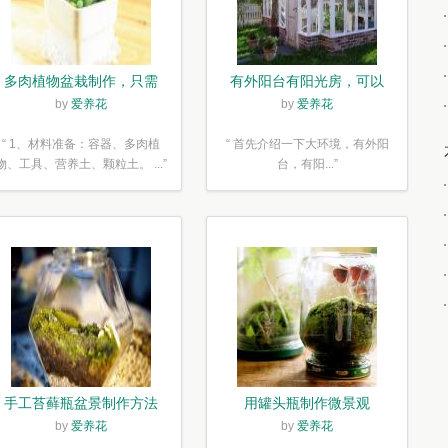
多肉植物盆栽制作，只需
有外阳台有阳光房，可以
简单6步
露养！为了肉肉，任性又
by
爱养花
by
爱养花
如何
“ 1、材料准备：容器、多肉植
“ 首先介绍一下大环境，有外阳
物、工具、营养土、颗粒土。 ...”
台，有阳...”
手工苔藓瓶盆景制作方法
用罐头瓶制作微景观
by
爱养花
by
爱养花