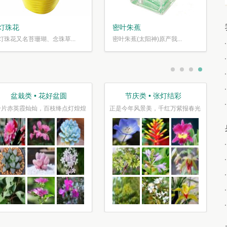
灯珠花
密叶朱蕉
灯珠花又名苔珊瑚、念珠草...
密叶朱蕉(太阳神)原产我...
盆栽类 • 花好盆圆
节庆类 • 张灯结彩
千片赤英霞灿灿，百枝绛点灯煌煌
正是今年风景美，千红万紫报春光