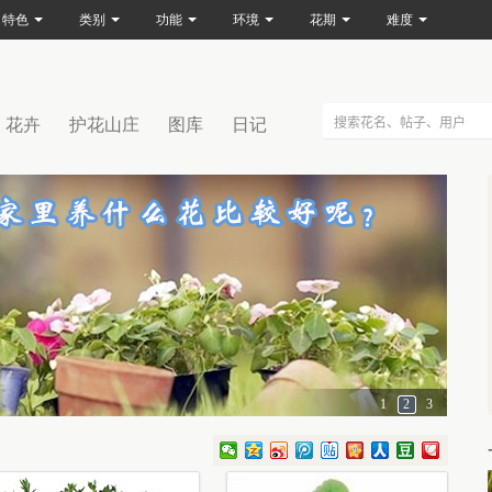
特色
类别
功能
环境
花期
难度
花卉
护花山庄
图库
日记
1
2
3