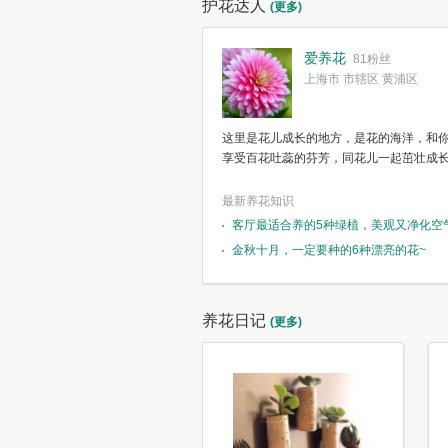
护花达人
(更多)
爱养花
81粉丝
上海市 市辖区 黄浦区
这里是花儿成长的地方，是花的海洋，和
享受百花吐蕊的芬芳，同花儿一起茁壮成
最新养花知识
客厅最适合养的5种绿植，美观又净化空
金秋十月，一定要种的6种漂亮的花~
养花日记
(更多)