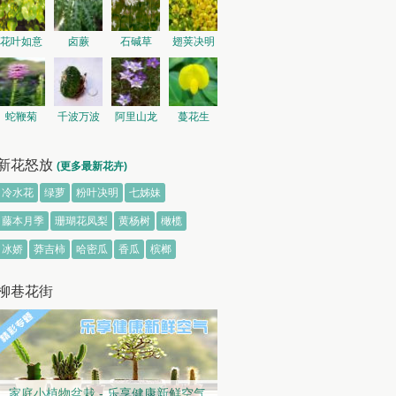
花叶如意
卤蕨
石碱草
翅荚决明
蛇鞭菊
千波万波
阿里山龙
蔓花生
胆
新花怒放
(更多最新花卉)
冷水花
绿萝
粉叶决明
七姊妹
藤本月季
珊瑚花凤梨
黄杨树
橄榄
冰娇
莽吉柿
哈密瓜
香瓜
槟榔
柳巷花街
家庭小植物盆栽 - 乐享健康新鲜空气