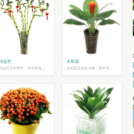
转运竹
火炬花
转运竹又叫弯竹，中文学名...
火炬花又名红火棒，原产非...