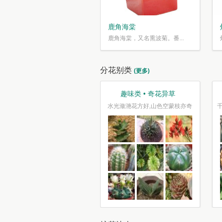
鹿角海棠
鹿角海棠，又名熏波菊。番...
分花别类
(更多)
观叶类 • 枝繁叶茂
趣味类 • 奇花异草
车坐爱枫林晚，霜叶红于二月花
水光潋滟花方好,山色空蒙枝亦奇