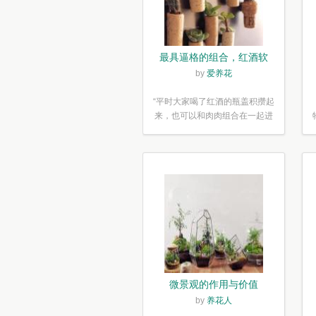
最具逼格的组合，红酒软
木塞diy多肉植物盆栽
by
爱养花
“平时大家喝了红酒的瓶盖积攒起
来，也可以和肉肉组合在一起进
行废...”
微景观的作用与价值
by
养花人