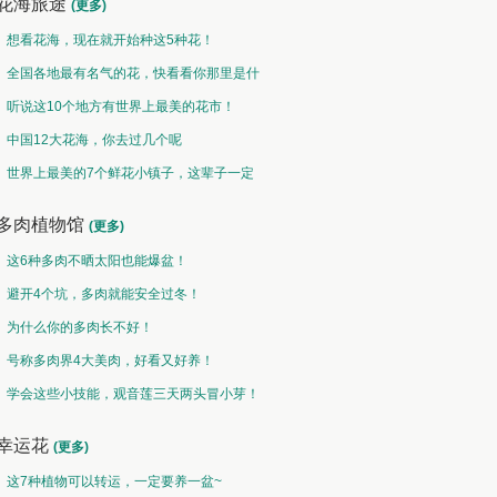
花海旅途
(更多)
想看花海，现在就开始种这5种花！
全国各地最有名气的花，快看看你那里是什
么花儿！
听说这10个地方有世界上最美的花市！
中国12大花海，你去过几个呢
世界上最美的7个鲜花小镇子，这辈子一定
要去一次！
多肉植物馆
(更多)
这6种多肉不晒太阳也能爆盆！
避开4个坑，多肉就能安全过冬！
为什么你的多肉长不好！
号称多肉界4大美肉，好看又好养！
学会这些小技能，观音莲三天两头冒小芽！
幸运花
(更多)
这7种植物可以转运，一定要养一盆~