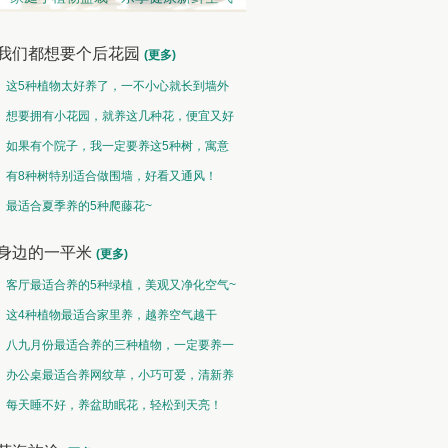
我们都想要个后花园
(更多)
这5种植物太好养了，一不小心就长到墙外
了~
想要拥有小花园，就养这几种花，便宜又好
养！
如果有个院子，我一定要养这5种树，寓意
特别好！
有8种树特别适合做围墙，好看又通风！
观果类 • 硕果累累
中草药类 • 采兰赠药
最适合夏季养的5种爬藤花~
然果曾经皆为花，却非皆花都成果
故山多药物，胜概忆桃源
身边的一平米
(更多)
客厅最适合养的5种绿植，美观又净化空气~
这4种植物最适合家里养，越养空气越干
净！
八九月份最适合养的三种植物，一定要养一
盆呀~
办公桌最适合养网纹草，小巧可爱，清新养
眼！
每天睡不好，养盆助眠花，轻松到天亮！