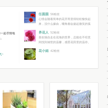
任圆圆
56粉丝
心情会随着简单的花开而变得轻松愉快起
来，没什么缘由，嘴角都会扬起微笑的弧
度。种一株简单的花，欣赏一种简单的美，拥有一种
养花人
52粉丝
你一起尽情地
简单愉快的心情，这些都不需要想得太多，其实都是
喜欢独自走在花海的世界，总能在不经意
长。
我们自己复杂了生活和心境。
间找到倾世的温馨，感受花田里的温存。
花小姐
42粉丝
气~