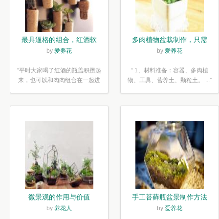
最具逼格的组合，红酒软
多肉植物盆栽制作，只需
木塞diy多肉植物盆栽
简单6步
by
爱养花
by
爱养花
“平时大家喝了红酒的瓶盖积攒起
“ 1、材料准备：容器、多肉植
来，也可以和肉肉组合在一起进
物、工具、营养土、颗粒土。 ...”
行废...”
微景观的作用与价值
手工苔藓瓶盆景制作方法
by
养花人
by
爱养花