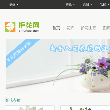
快捷
特色
类别
功能
首页
花卉
护花山庄
图
百花齐放