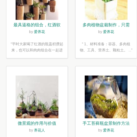
最具逼格的组合，红酒软
多肉植物盆栽制作，只需
木塞diy多肉植物盆栽
简单6步
by
爱养花
by
爱养花
“平时大家喝了红酒的瓶盖积攒起
“ 1、材料准备：容器、多肉植
来，也可以和肉肉组合在一起进
物、工具、营养土、颗粒土。 ...”
行废...”
微景观的作用与价值
手工苔藓瓶盆景制作方法
by
养花人
by
爱养花