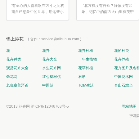
“有童心的人都喜欢在方寸之间构
“北方有没有苔藓？好像没有印
建自己想象中的世界，用这些小
象。记忆中的南方大山里有茂密
素材...”
的蕨类...”
锦上添花
( 合作：service@aihuhua.com )
花
花卉
花卉种植
花的种类
花卉种类
花卉大全
一年生植物
花卉养殖
观赏花卉大全
水生花卉网
花草种植
花卉图片及名
鲜花网
红心猕猴桃
石斛
中国花木网
老班章普洱茶
中国结
TOM生活
泰山石敢当
©2013 花卉网
沪ICP备12046703号-5
网站地图
护花网