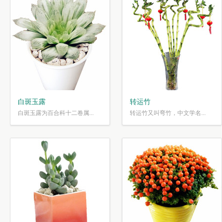
白斑玉露
转运竹
白斑玉露为百合科十二卷属...
转运竹又叫弯竹，中文学名...