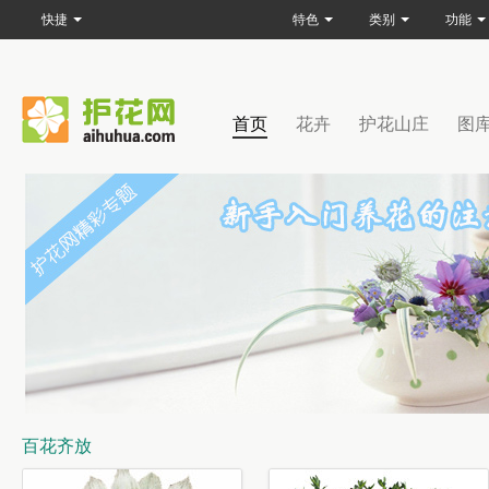
快捷
特色
类别
功能
首页
花卉
护花山庄
图
百花齐放