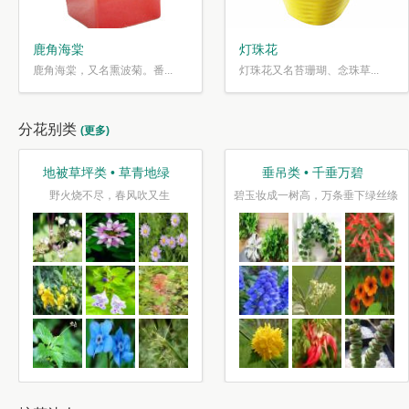
鹿角海棠
灯珠花
鹿角海棠，又名熏波菊。番...
灯珠花又名苔珊瑚、念珠草...
分花别类
(更多)
地被草坪类 • 草青地绿
垂吊类 • 千垂万碧
野火烧不尽，春风吹又生
碧玉妆成一树高，万条垂下绿丝绦