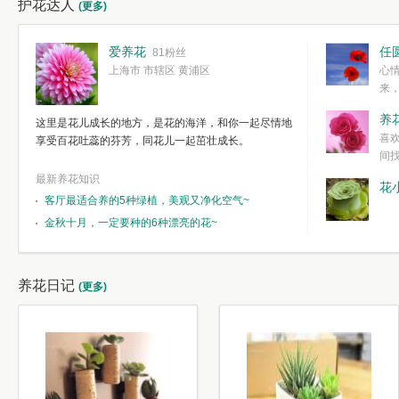
护花达人
(更多)
爱养花
任
81粉丝
上海市 市辖区 黄浦区
心
来
度。种一株简
养
这里是花儿成长的地方，是花的海洋，和你一起尽情地
简单愉快的心
喜
享受百花吐蕊的芬芳，同花儿一起茁壮成长。
我们自己复杂
间
最新养花知识
花
客厅最适合养的5种绿植，美观又净化空气~
金秋十月，一定要种的6种漂亮的花~
养花日记
(更多)