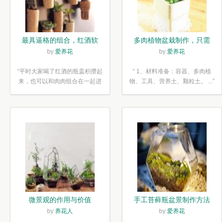
最具逼格的组合，红酒软
多肉植物盆栽制作，只需
木塞diy多肉植物盆栽
简单6步
by
爱养花
by
爱养花
“平时大家喝了红酒的瓶盖积攒起
“ 1、材料准备：容器、多肉植
来，也可以和肉肉组合在一起进
物、工具、营养土、颗粒土。 ...”
行废...”
微景观的作用与价值
手工苔藓瓶盆景制作方法
by
养花人
by
爱养花