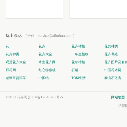
锦上添花
( 合作：service@aihuhua.com )
花
花卉
花卉种植
花的种类
花卉种类
花卉大全
一年生植物
花卉养殖
观赏花卉大全
水生花卉网
花草种植
花卉图片及名
鲜花网
红心猕猴桃
石斛
中国花木网
老班章普洱茶
中国结
TOM生活
泰山石敢当
©2013 花卉网
沪ICP备12046703号-5
网站地图
护花网