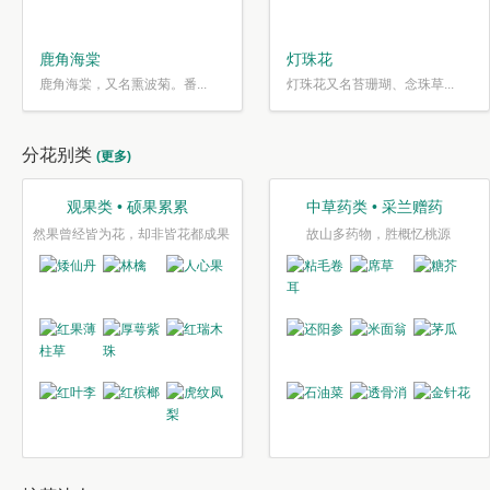
鹿角海棠
灯珠花
鹿角海棠，又名熏波菊。番...
灯珠花又名苔珊瑚、念珠草...
分花别类
(更多)
观果类 • 硕果累累
中草药类 • 采兰赠药
然果曾经皆为花，却非皆花都成果
故山多药物，胜概忆桃源