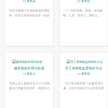
木塞diy多肉植物盆栽
简单6步
by
爱养花
by
爱养花
“平时大家喝了红酒的瓶盖积攒起
“ 1、材料准备：容器、多肉植
来，也可以和肉肉组合在一起进
物、工具、营养土、颗粒土。 ...”
行废...”
微景观的作用与价值
手工苔藓瓶盆景制作方法
by
养花人
by
爱养花
“有童心的人都喜欢在方寸之间构
“北方有没有苔藓？好像没有印
建自己想象中的世界，用这些小
象。记忆中的南方大山里有茂密
素材...”
的蕨类...”