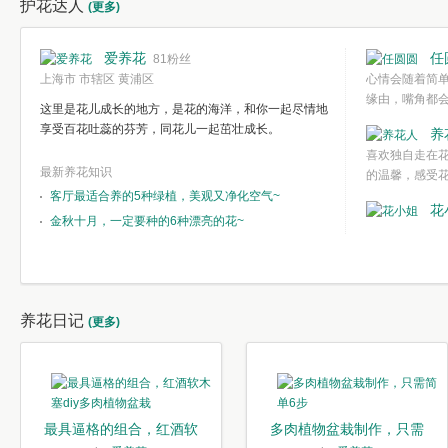
护花达人
(更多)
爱养花
任
81粉丝
上海市 市辖区 黄浦区
心情会随着简
缘由，嘴角都
这里是花儿成长的地方，是花的海洋，和你一起尽情地
欣赏一种简单
享受百花吐蕊的芬芳，同花儿一起茁壮成长。
养
都不需要想得
喜欢独自走在
心境。
最新养花知识
的温馨，感受
客厅最适合养的5种绿植，美观又净化空气~
花
金秋十月，一定要种的6种漂亮的花~
养花日记
(更多)
最具逼格的组合，红酒软
多肉植物盆栽制作，只需