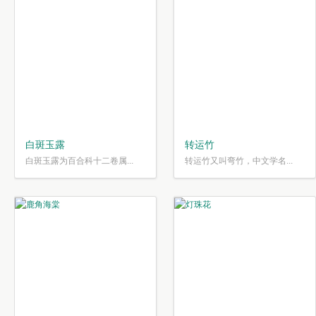
白斑玉露
转运竹
白斑玉露为百合科十二卷属...
转运竹又叫弯竹，中文学名...