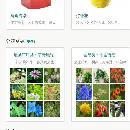
鹿角海棠
灯珠花
鹿角海棠，又名熏波菊。番...
灯珠花又名苔珊瑚、念珠草...
分花别类
(更多)
地被草坪类 • 草青地绿
垂吊类 • 千垂万碧
野火烧不尽，春风吹又生
碧玉妆成一树高，万条垂下绿丝绦