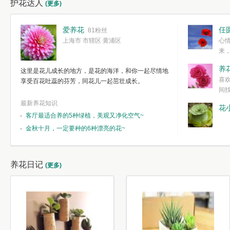
护花达人
(更多)
爱养花
任
81粉丝
上海市 市辖区 黄浦区
心
来
度。种一株简
养
这里是花儿成长的地方，是花的海洋，和你一起尽情地
简单愉快的心
喜
享受百花吐蕊的芬芳，同花儿一起茁壮成长。
我们自己复杂
间
最新养花知识
花
客厅最适合养的5种绿植，美观又净化空气~
金秋十月，一定要种的6种漂亮的花~
养花日记
(更多)