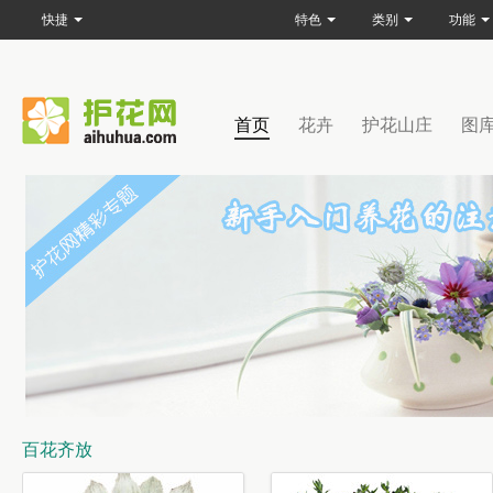
快捷
特色
类别
功能
首页
花卉
护花山庄
图
百花齐放