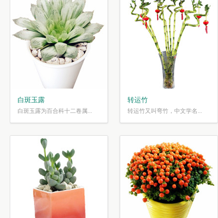
白斑玉露
转运竹
白斑玉露为百合科十二卷属...
转运竹又叫弯竹，中文学名...