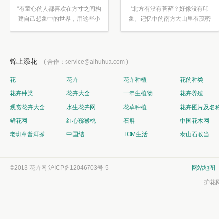
“有童心的人都喜欢在方寸之间构
“北方有没有苔藓？好像没有印
建自己想象中的世界，用这些小
象。记忆中的南方大山里有茂密
素材...”
的蕨类...”
锦上添花
( 合作：service@aihuhua.com )
花
花卉
花卉种植
花的种类
花卉种类
花卉大全
一年生植物
花卉养殖
观赏花卉大全
水生花卉网
花草种植
花卉图片及名
鲜花网
红心猕猴桃
石斛
中国花木网
老班章普洱茶
中国结
TOM生活
泰山石敢当
©2013 花卉网
沪ICP备12046703号-5
网站地图
护花网