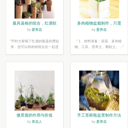
最具逼格的组合，红酒软
多肉植物盆栽制作，只需
木塞diy多肉植物盆栽
简单6步
by
爱养花
by
爱养花
“平时大家喝了红酒的瓶盖积攒起
“ 1、材料准备：容器、多肉植
来，也可以和肉肉组合在一起进
物、工具、营养土、颗粒土。 ...”
行废...”
微景观的作用与价值
手工苔藓瓶盆景制作方法
by
养花人
by
爱养花