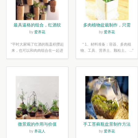
最具逼格的组合，红酒软
多肉植物盆栽制作，只需
木塞diy多肉植物盆栽
简单6步
by
爱养花
by
爱养花
“平时大家喝了红酒的瓶盖积攒起
“ 1、材料准备：容器、多肉植
来，也可以和肉肉组合在一起进
物、工具、营养土、颗粒土。 ...”
行废...”
微景观的作用与价值
手工苔藓瓶盆景制作方法
by
养花人
by
爱养花