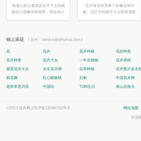
“有童心的人都喜欢在方寸之间构
“北方有没有苔藓？好像没有印
建自己想象中的世界，用这些小
象。记忆中的南方大山里有茂密
素材...”
的蕨类...”
锦上添花
( 合作：service@aihuhua.com )
花
花卉
花卉种植
花的种类
花卉种类
花卉大全
一年生植物
花卉养殖
观赏花卉大全
水生花卉网
花草种植
花卉图片及名
鲜花网
红心猕猴桃
石斛
中国花木网
老班章普洱茶
中国结
TOM生活
泰山石敢当
©2013 花卉网
沪ICP备12046703号-5
网站地图
护花网