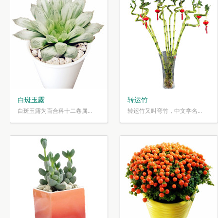
白斑玉露
转运竹
白斑玉露为百合科十二卷属...
转运竹又叫弯竹，中文学名...