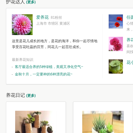
护花达人
(更多)
爱养花
任
81粉丝
上海市 市辖区 黄浦区
心
来
度。种一株简
养
这里是花儿成长的地方，是花的海洋，和你一起尽情地
简单愉快的心
喜
享受百花吐蕊的芬芳，同花儿一起茁壮成长。
我们自己复杂
间
最新养花知识
花
客厅最适合养的5种绿植，美观又净化空气~
金秋十月，一定要种的6种漂亮的花~
养花日记
(更多)