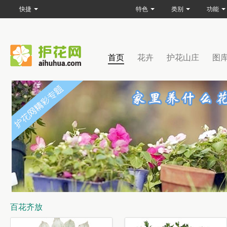
快捷
特色
类别
功能
首页
花卉
护花山庄
图
百花齐放