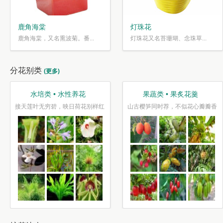
鹿角海棠
灯珠花
鹿角海棠，又名熏波菊。番...
灯珠花又名苔珊瑚、念珠草...
分花别类
(更多)
水培类 • 水性养花
果蔬类 • 果炙花羹
接天莲叶无穷碧，映日荷花别样红
山古樱笋同时荐，不似花心瓣瓣香