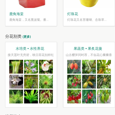
鹿角海棠
灯珠花
鹿角海棠，又名熏波菊。番...
灯珠花又名苔珊瑚、念珠草...
分花别类
(更多)
水培类 • 水性养花
果蔬类 • 果炙花羹
接天莲叶无穷碧，映日荷花别样红
山古樱笋同时荐，不似花心瓣瓣香