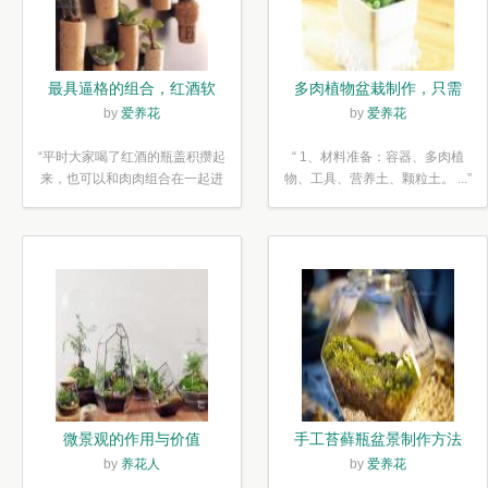
最具逼格的组合，红酒软
多肉植物盆栽制作，只需
木塞diy多肉植物盆栽
简单6步
by
爱养花
by
爱养花
“平时大家喝了红酒的瓶盖积攒起
“ 1、材料准备：容器、多肉植
来，也可以和肉肉组合在一起进
物、工具、营养土、颗粒土。 ...”
行废...”
微景观的作用与价值
手工苔藓瓶盆景制作方法
by
养花人
by
爱养花