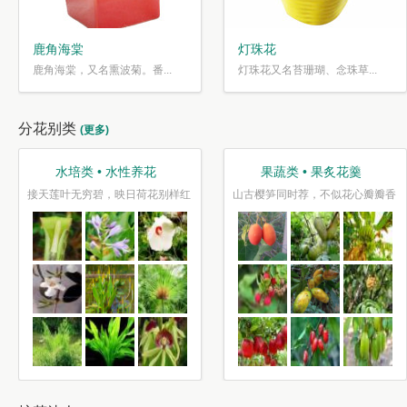
鹿角海棠
灯珠花
鹿角海棠，又名熏波菊。番...
灯珠花又名苔珊瑚、念珠草...
分花别类
(更多)
水培类 • 水性养花
果蔬类 • 果炙花羹
接天莲叶无穷碧，映日荷花别样红
山古樱笋同时荐，不似花心瓣瓣香