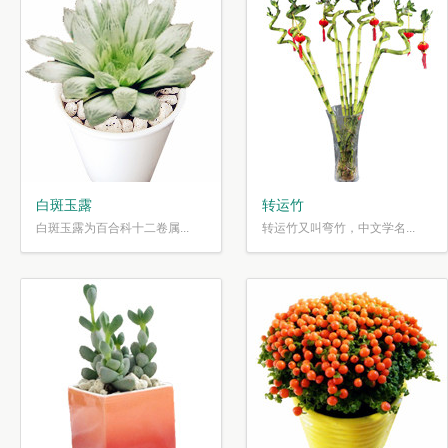
白斑玉露
转运竹
白斑玉露为百合科十二卷属...
转运竹又叫弯竹，中文学名...