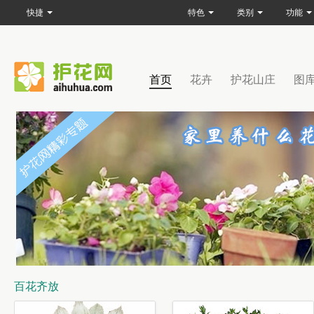
快捷
特色
类别
功能
首页
花卉
护花山庄
图
百花齐放