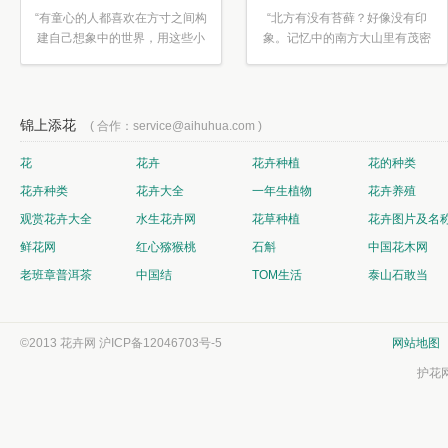
“有童心的人都喜欢在方寸之间构
“北方有没有苔藓？好像没有印
建自己想象中的世界，用这些小
象。记忆中的南方大山里有茂密
素材...”
的蕨类...”
锦上添花
( 合作：service@aihuhua.com )
花
花卉
花卉种植
花的种类
花卉种类
花卉大全
一年生植物
花卉养殖
观赏花卉大全
水生花卉网
花草种植
花卉图片及名
鲜花网
红心猕猴桃
石斛
中国花木网
老班章普洱茶
中国结
TOM生活
泰山石敢当
©2013 花卉网
沪ICP备12046703号-5
网站地图
护花网