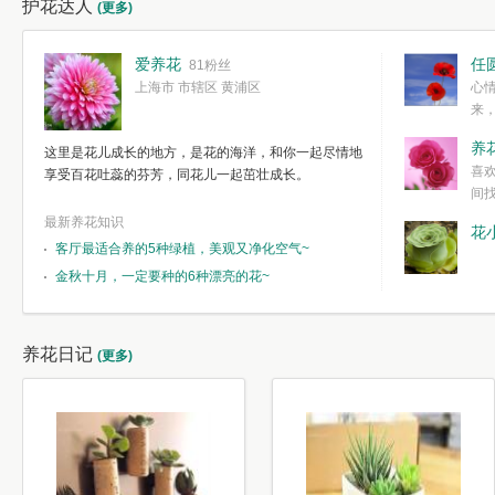
护花达人
(更多)
爱养花
任
81粉丝
上海市 市辖区 黄浦区
心
来
度。种一株简
养
这里是花儿成长的地方，是花的海洋，和你一起尽情地
简单愉快的心
喜
享受百花吐蕊的芬芳，同花儿一起茁壮成长。
我们自己复杂
间
最新养花知识
花
客厅最适合养的5种绿植，美观又净化空气~
金秋十月，一定要种的6种漂亮的花~
养花日记
(更多)