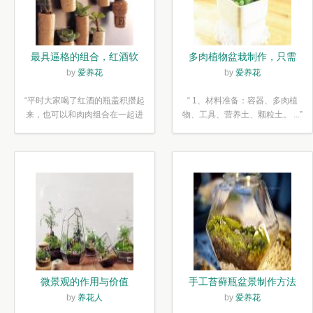
最具逼格的组合，红酒软
多肉植物盆栽制作，只需
木塞diy多肉植物盆栽
简单6步
by
爱养花
by
爱养花
“平时大家喝了红酒的瓶盖积攒起
“ 1、材料准备：容器、多肉植
来，也可以和肉肉组合在一起进
物、工具、营养土、颗粒土。 ...”
行废...”
微景观的作用与价值
手工苔藓瓶盆景制作方法
by
养花人
by
爱养花