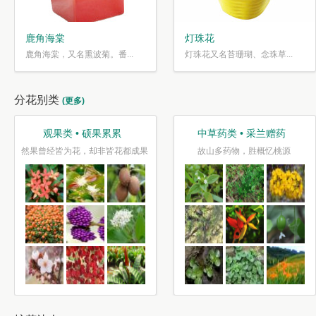
鹿角海棠
灯珠花
鹿角海棠，又名熏波菊。番...
灯珠花又名苔珊瑚、念珠草...
分花别类
(更多)
观果类 • 硕果累累
中草药类 • 采兰赠药
然果曾经皆为花，却非皆花都成果
故山多药物，胜概忆桃源