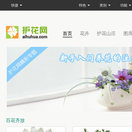
快捷
特色
类别
功能
首页
花卉
护花山庄
图
百花齐放