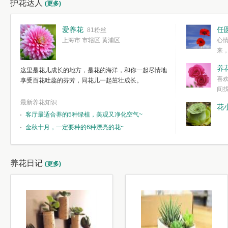
护花达人
(更多)
爱养花
任
81粉丝
上海市 市辖区 黄浦区
心
来
度。种一株简
养
这里是花儿成长的地方，是花的海洋，和你一起尽情地
简单愉快的心
喜
享受百花吐蕊的芬芳，同花儿一起茁壮成长。
我们自己复杂
间
最新养花知识
花
客厅最适合养的5种绿植，美观又净化空气~
金秋十月，一定要种的6种漂亮的花~
养花日记
(更多)