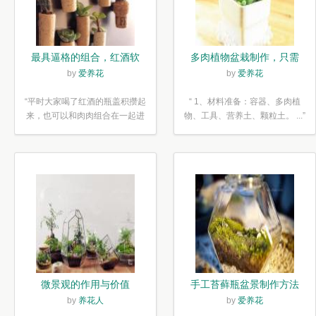
最具逼格的组合，红酒软
多肉植物盆栽制作，只需
木塞diy多肉植物盆栽
简单6步
by
爱养花
by
爱养花
“平时大家喝了红酒的瓶盖积攒起
“ 1、材料准备：容器、多肉植
来，也可以和肉肉组合在一起进
物、工具、营养土、颗粒土。 ...”
行废...”
微景观的作用与价值
手工苔藓瓶盆景制作方法
by
养花人
by
爱养花