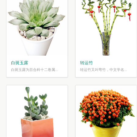
白斑玉露
转运竹
白斑玉露为百合科十二卷属...
转运竹又叫弯竹，中文学名...