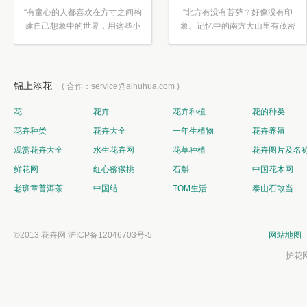
“有童心的人都喜欢在方寸之间构
“北方有没有苔藓？好像没有印
建自己想象中的世界，用这些小
象。记忆中的南方大山里有茂密
素材...”
的蕨类...”
锦上添花
( 合作：service@aihuhua.com )
花
花卉
花卉种植
花的种类
花卉种类
花卉大全
一年生植物
花卉养殖
观赏花卉大全
水生花卉网
花草种植
花卉图片及名
鲜花网
红心猕猴桃
石斛
中国花木网
老班章普洱茶
中国结
TOM生活
泰山石敢当
©2013 花卉网
沪ICP备12046703号-5
网站地图
护花网