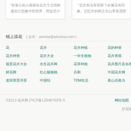
“有童心的人都喜欢在方寸之间构
“北方有没有苔藓？好像没有印
建自己想象中的世界，用这些小
象。记忆中的南方大山里有茂密
素材...”
的蕨类...”
锦上添花
( 合作：service@aihuhua.com )
花
花卉
花卉种植
花的种类
花卉种类
花卉大全
一年生植物
花卉养殖
观赏花卉大全
水生花卉网
花草种植
花卉图片及名
鲜花网
红心猕猴桃
石斛
中国花木网
老班章普洱茶
中国结
TOM生活
泰山石敢当
©2013 花卉网
沪ICP备12046703号-5
网站地图
护花网