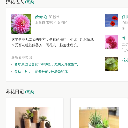
护花达人
(更多)
爱养花
任
81粉丝
上海市 市辖区 黄浦区
心
来
度。种一株简
养
这里是花儿成长的地方，是花的海洋，和你一起尽情地
简单愉快的心
喜
享受百花吐蕊的芬芳，同花儿一起茁壮成长。
我们自己复杂
间
最新养花知识
花
客厅最适合养的5种绿植，美观又净化空气~
金秋十月，一定要种的6种漂亮的花~
养花日记
(更多)