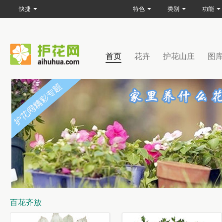
快捷
特色
类别
功能
首页
花卉
护花山庄
图
百花齐放