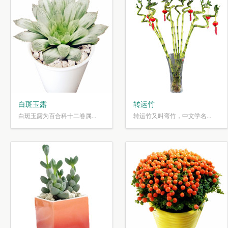
白斑玉露
转运竹
白斑玉露为百合科十二卷属...
转运竹又叫弯竹，中文学名...