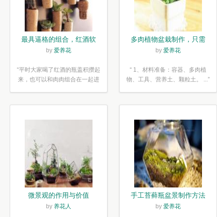
最具逼格的组合，红酒软
多肉植物盆栽制作，只需
木塞diy多肉植物盆栽
简单6步
by
爱养花
by
爱养花
“平时大家喝了红酒的瓶盖积攒起
“ 1、材料准备：容器、多肉植
来，也可以和肉肉组合在一起进
物、工具、营养土、颗粒土。 ...”
行废...”
微景观的作用与价值
手工苔藓瓶盆景制作方法
by
养花人
by
爱养花