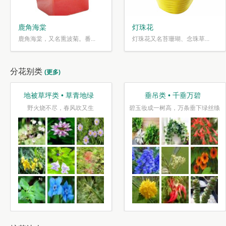
鹿角海棠
灯珠花
鹿角海棠，又名熏波菊。番...
灯珠花又名苔珊瑚、念珠草...
分花别类
(更多)
地被草坪类 • 草青地绿
垂吊类 • 千垂万碧
野火烧不尽，春风吹又生
碧玉妆成一树高，万条垂下绿丝绦