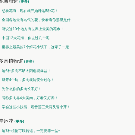
花海旅途
(更多)
想看花海，现在就开始种这5种花！
全国各地最有名气的花，快看看你那里是什
么花儿！
听说这10个地方有世界上最美的花市！
中国12大花海，你去过几个呢
世界上最美的7个鲜花小镇子，这辈子一定
要去一次！
多肉植物馆
(更多)
这6种多肉不晒太阳也能爆盆！
避开4个坑，多肉就能安全过冬！
为什么你的多肉长不好！
号称多肉界4大美肉，好看又好养！
学会这些小技能，观音莲三天两头冒小芽！
幸运花
(更多)
这7种植物可以转运，一定要养一盆~