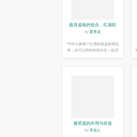
最具逼格的组合，红酒软
木塞diy多肉植物盆栽
by
爱养花
“平时大家喝了红酒的瓶盖积攒起
来，也可以和肉肉组合在一起进
行废...”
微景观的作用与价值
by
养花人