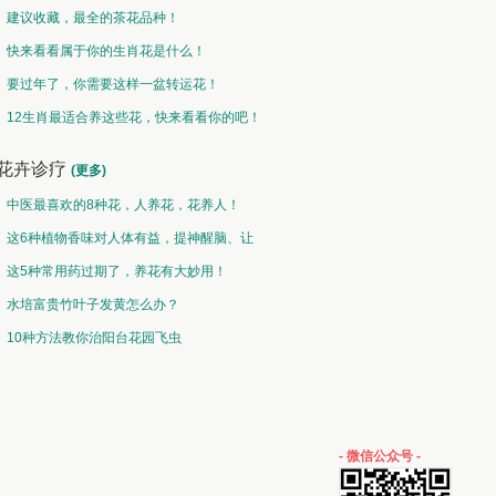
建议收藏，最全的茶花品种！
快来看看属于你的生肖花是什么！
要过年了，你需要这样一盆转运花！
12生肖最适合养这些花，快来看看你的吧！
花卉诊疗
(更多)
中医最喜欢的8种花，人养花，花养人！
这6种植物香味对人体有益，提神醒脑、让
你睡的香、身体棒。
这5种常用药过期了，养花有大妙用！
水培富贵竹叶子发黄怎么办？
10种方法教你治阳台花园飞虫
- 微信公众号 -