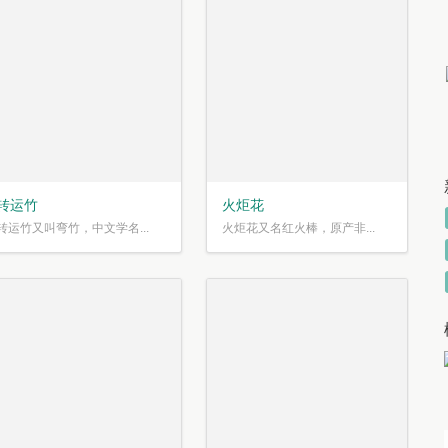
转运竹
火炬花
转运竹又叫弯竹，中文学名...
火炬花又名红火棒，原产非...