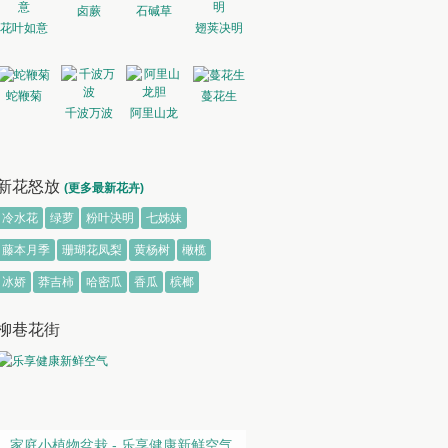
卤蕨
石碱草
花叶如意
翅荚决明
蛇鞭菊
蔓花生
千波万波
阿里山龙
胆
新花怒放
(更多最新花卉)
冷水花
绿萝
粉叶决明
七姊妹
藤本月季
珊瑚花凤梨
黄杨树
橄榄
冰娇
莽吉柿
哈密瓜
香瓜
槟榔
柳巷花街
家庭小植物盆栽 - 乐享健康新鲜空气