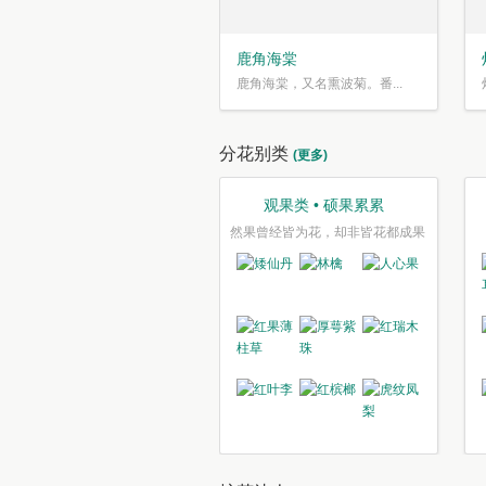
鹿角海棠
鹿角海棠，又名熏波菊。番...
分花别类
(更多)
观果类 • 硕果累累
然果曾经皆为花，却非皆花都成果