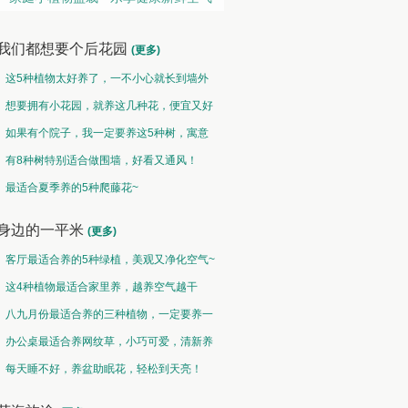
我们都想要个后花园
(更多)
这5种植物太好养了，一不小心就长到墙外
了~
想要拥有小花园，就养这几种花，便宜又好
养！
如果有个院子，我一定要养这5种树，寓意
特别好！
有8种树特别适合做围墙，好看又通风！
地被草坪类 • 草青地绿
垂吊类 • 千垂万碧
最适合夏季养的5种爬藤花~
野火烧不尽，春风吹又生
碧玉妆成一树高，万条垂下绿丝绦
身边的一平米
(更多)
客厅最适合养的5种绿植，美观又净化空气~
这4种植物最适合家里养，越养空气越干
净！
八九月份最适合养的三种植物，一定要养一
盆呀~
办公桌最适合养网纹草，小巧可爱，清新养
眼！
每天睡不好，养盆助眠花，轻松到天亮！