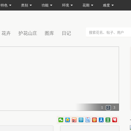
特色
类别
功能
环境
花期
难度
花卉
护花山庄
图库
日记
1
2
3