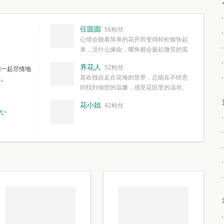
任圆圆
56粉丝
心情会随着简单的花开而变得轻松愉快起
来，没什么缘由，嘴角都会扬起微笑的弧
度。种一株简单的花，欣赏一种简单的美，拥有一种
养花人
52粉丝
你一起尽情地
简单愉快的心情，这些都不需要想得太多，其实都是
喜欢独自走在花海的世界，总能在不经意
长。
我们自己复杂了生活和心境。
间找到倾世的温馨，感受花田里的温存。
花小姐
42粉丝
气~