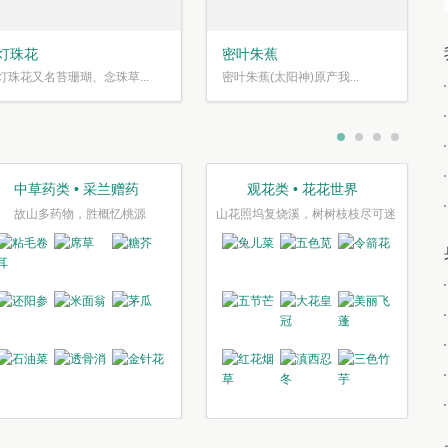
灯珠花
密叶朱蕉
灯珠花又名苔珊瑚、念珠草...
密叶朱蕉(太阳神)原产我...
中草药类 • 采兰赠药
观花类 • 花花世界
故山多药物，胜概忆桃源
山花照坞复烧溪，树树枝枝尽可迷