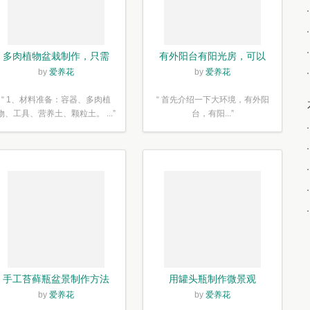
多肉植物盆栽制作，只需
有外阳台有阳光房，可以
简单6步
露养！为了肉肉，任性又
by
爱养花
by
爱养花
如何
“ 1、材料准备：容器、多肉植
“ 首先介绍一下大环境，有外阳
物、工具、营养土、颗粒土。 ...”
台，有阳...”
手工苔藓瓶盆景制作方法
用罐头瓶制作微景观
by
爱养花
by
爱养花