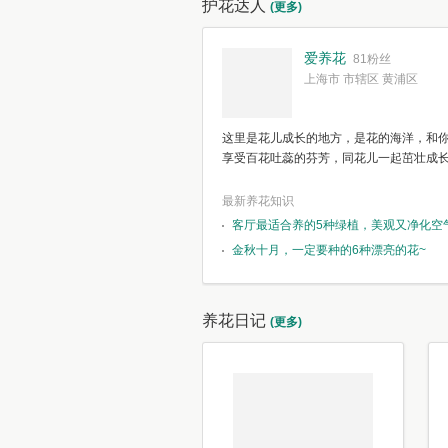
护花达人
(更多)
爱养花
81粉丝
上海市 市辖区 黄浦区
这里是花儿成长的地方，是花的海洋，和
享受百花吐蕊的芬芳，同花儿一起茁壮成
最新养花知识
客厅最适合养的5种绿植，美观又净化空
金秋十月，一定要种的6种漂亮的花~
养花日记
(更多)