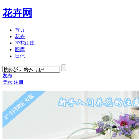
花卉网
首页
花卉
护花山庄
图库
日记
发布
登录
注册