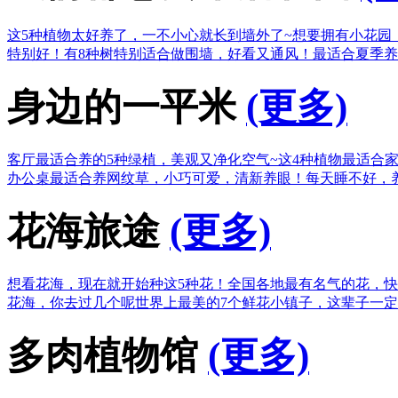
这5种植物太好养了，一不小心就长到墙外了~
想要拥有小花园
特别好！
有8种树特别适合做围墙，好看又通风！
最适合夏季养
身边的一平米
(更多)
客厅最适合养的5种绿植，美观又净化空气~
这4种植物最适合
办公桌最适合养网纹草，小巧可爱，清新养眼！
每天睡不好，
花海旅途
(更多)
想看花海，现在就开始种这5种花！
全国各地最有名气的花，快
花海，你去过几个呢
世界上最美的7个鲜花小镇子，这辈子一
多肉植物馆
(更多)