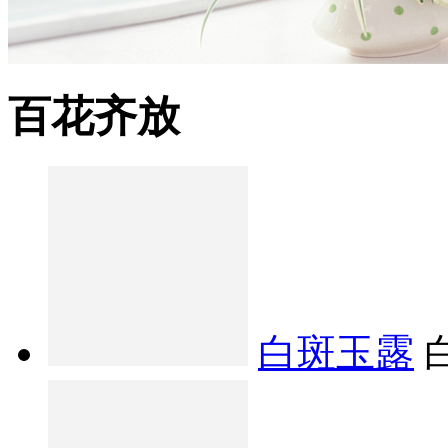
百花齐放
白斑玉露