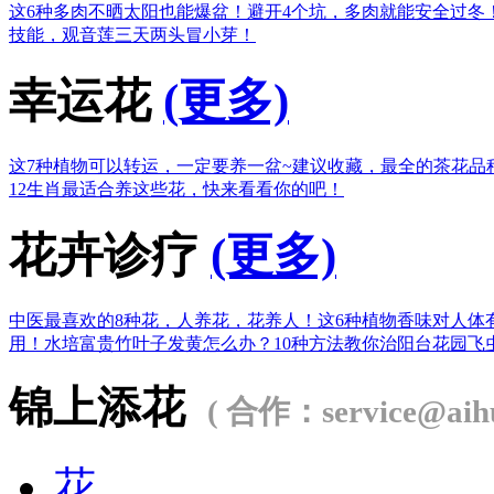
这6种多肉不晒太阳也能爆盆！
避开4个坑，多肉就能安全过冬
技能，观音莲三天两头冒小芽！
幸运花
(更多)
这7种植物可以转运，一定要养一盆~
建议收藏，最全的茶花品
12生肖最适合养这些花，快来看看你的吧！
花卉诊疗
(更多)
中医最喜欢的8种花，人养花，花养人！
这6种植物香味对人体
用！
水培富贵竹叶子发黄怎么办？
10种方法教你治阳台花园飞
锦上添花
( 合作：service@aihu
花