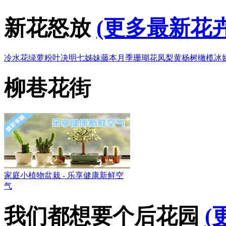
新花怒放
(更多最新花卉
冷水花
绿萝
粉叶决明
七姊妹
藤本月季
珊瑚花凤梨
黄杨树
橄榄
冰
柳巷花街
家庭小植物盆栽 - 乐享健康新鲜空
气
我们都想要个后花园
(