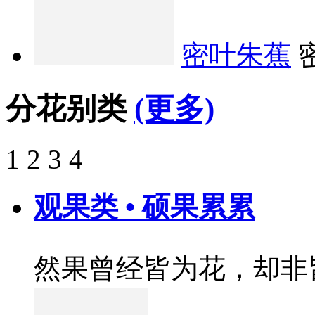
密叶朱蕉
分花别类
(更多)
1
2
3
4
观果类 • 硕果累累
然果曾经皆为花，却非