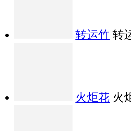
转运竹
转
火炬花
火