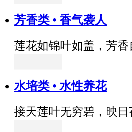
芳香类 • 香气袭人
莲花如锦叶如盖，芳香
水培类 • 水性养花
接天莲叶无穷碧，映日