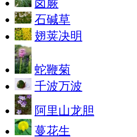
卤蕨
石碱草
翅荚决明
蛇鞭菊
千波万波
阿里山龙胆
蔓花生