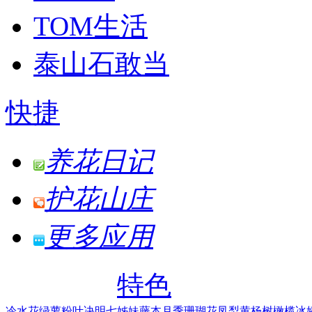
TOM生活
泰山石敢当
快捷
养花日记
护花山庄
更多应用
特色
冷水花
绿萝
粉叶决明
七姊妹
藤本月季
珊瑚花凤梨
黄杨树
橄榄
冰