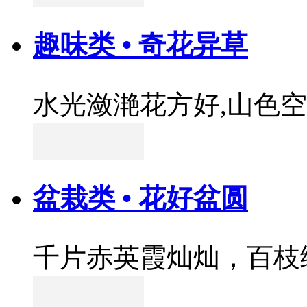
趣味类 • 奇花异草
水光潋滟花方好,山色
盆栽类 • 花好盆圆
千片赤英霞灿灿，百枝