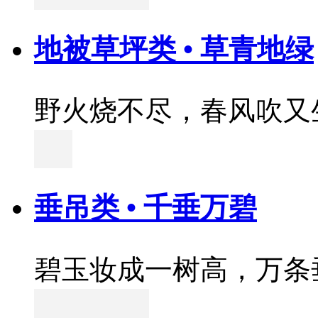
地被草坪类 • 草青地绿
野火烧不尽，春风吹又
垂吊类 • 千垂万碧
碧玉妆成一树高，万条