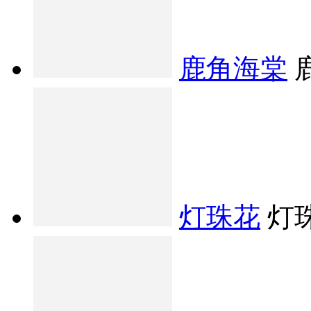
鹿角海棠
灯珠花
灯