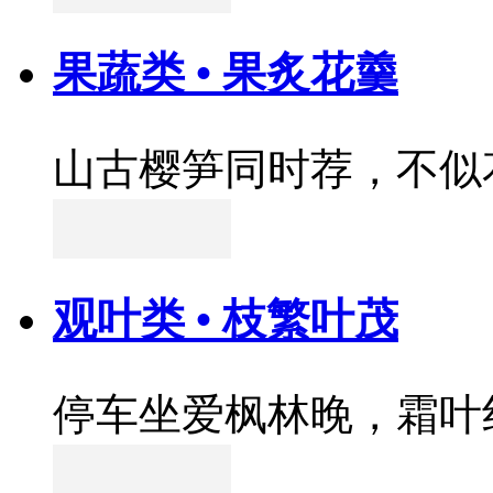
果蔬类 • 果炙花羹
山古樱笋同时荐，不似
观叶类 • 枝繁叶茂
停车坐爱枫林晚，霜叶