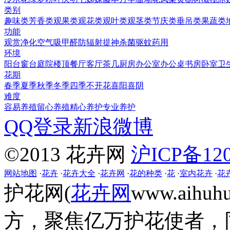
类别
趣味类
芳香类
观果类
观花类
观叶类
观茎类
节庆类
垂吊类
果蔬类
功能
观赏
净化空气
吸甲醛
防辐射
提神
杀菌
驱蚊
药用
环境
阳台
窗台
庭院
楼顶
餐厅
客厅
茶几
厨房
办公室
办公桌
书房
卧室
卫
花期
春季
夏季
秋季
冬季
四季
不开花
喜阳
喜阴
难度
容易养殖
留心养殖
精心养护
专业养护
QQ登录
新浪微博
©2013 花卉网
沪ICP备120
网站地图
·
花卉
·
花卉大全
·
花卉网
·
花的种类
·
花
·
室内花卉
·
花
护花网(
花卉网
www.aih
方，聚焦亿万护花使者，