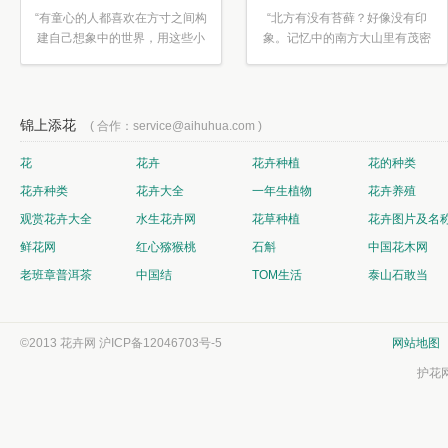
“有童心的人都喜欢在方寸之间构
“北方有没有苔藓？好像没有印
建自己想象中的世界，用这些小
象。记忆中的南方大山里有茂密
素材...”
的蕨类...”
锦上添花
( 合作：service@aihuhua.com )
花
花卉
花卉种植
花的种类
花卉种类
花卉大全
一年生植物
花卉养殖
观赏花卉大全
水生花卉网
花草种植
花卉图片及名
鲜花网
红心猕猴桃
石斛
中国花木网
老班章普洱茶
中国结
TOM生活
泰山石敢当
©2013 花卉网
沪ICP备12046703号-5
网站地图
护花网