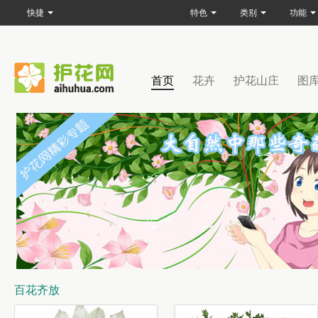
快捷
特色
类别
功能
首页
花卉
护花山庄
图
百花齐放