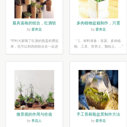
最具逼格的组合，红酒软
多肉植物盆栽制作，只需
木塞diy多肉植物盆栽
简单6步
by
爱养花
by
爱养花
“平时大家喝了红酒的瓶盖积攒起
“ 1、材料准备：容器、多肉植
来，也可以和肉肉组合在一起进
物、工具、营养土、颗粒土。 ...”
行废...”
微景观的作用与价值
手工苔藓瓶盆景制作方法
by
养花人
by
爱养花