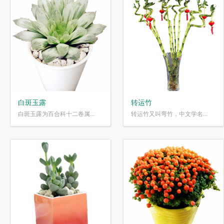
白斑玉露
转运竹
白斑玉露为百合科十二卷属...
转运竹又叫弯竹，中文学名...