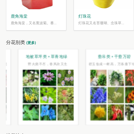
鹿角海棠
灯珠花
鹿角海棠，又名熏波菊。番...
灯珠花又名苔珊瑚、念珠草...
分花别类
(更多)
地被草坪类 • 草青地绿
垂吊类 • 千垂万碧
野火烧不尽，春风吹又生
碧玉妆成一树高，万条垂下绿丝绦