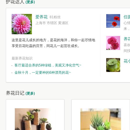
护花达人
(更多)
爱养花
任
81粉丝
上海市 市辖区 黄浦区
心
来
度。种一株简
养
这里是花儿成长的地方，是花的海洋，和你一起尽情地
简单愉快的心
喜
享受百花吐蕊的芬芳，同花儿一起茁壮成长。
我们自己复杂
间
最新养花知识
花
客厅最适合养的5种绿植，美观又净化空气~
金秋十月，一定要种的6种漂亮的花~
养花日记
(更多)