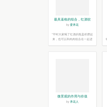
最具逼格的组合，红酒软
木塞diy多肉植物盆栽
by
爱养花
“平时大家喝了红酒的瓶盖积攒起
来，也可以和肉肉组合在一起进
行废...”
微景观的作用与价值
by
养花人