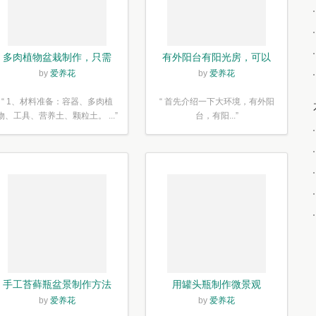
多肉植物盆栽制作，只需
有外阳台有阳光房，可以
简单6步
露养！为了肉肉，任性又
by
爱养花
by
爱养花
如何
“ 1、材料准备：容器、多肉植
“ 首先介绍一下大环境，有外阳
物、工具、营养土、颗粒土。 ...”
台，有阳...”
手工苔藓瓶盆景制作方法
用罐头瓶制作微景观
by
爱养花
by
爱养花