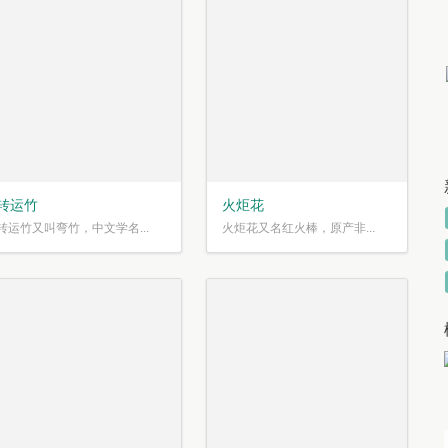
转运竹
火炬花
转运竹又叫弯竹，中文学名...
火炬花又名红火棒，原产非...