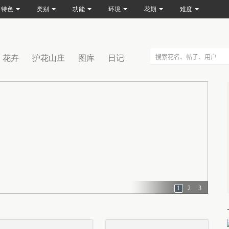
特色
类别
功能
环境
花期
难度
花卉
护花山庄
图库
日记
1
2
3