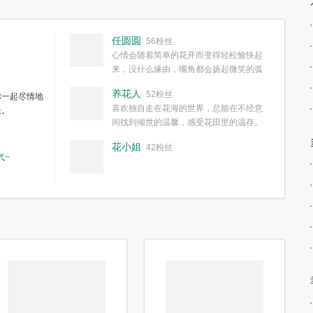
任圆圆
56粉丝
心情会随着简单的花开而变得轻松愉快起
来，没什么缘由，嘴角都会扬起微笑的弧
度。种一株简单的花，欣赏一种简单的美，拥有一种
养花人
52粉丝
你一起尽情地
简单愉快的心情，这些都不需要想得太多，其实都是
喜欢独自走在花海的世界，总能在不经意
长。
我们自己复杂了生活和心境。
间找到倾世的温馨，感受花田里的温存。
花小姐
42粉丝
气~