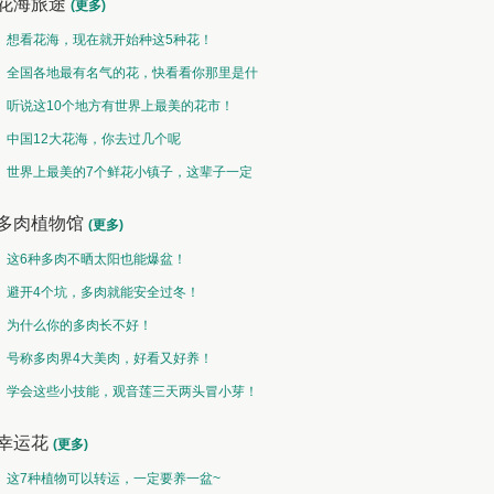
花海旅途
(更多)
想看花海，现在就开始种这5种花！
全国各地最有名气的花，快看看你那里是什
么花儿！
听说这10个地方有世界上最美的花市！
中国12大花海，你去过几个呢
世界上最美的7个鲜花小镇子，这辈子一定
要去一次！
多肉植物馆
(更多)
这6种多肉不晒太阳也能爆盆！
避开4个坑，多肉就能安全过冬！
为什么你的多肉长不好！
号称多肉界4大美肉，好看又好养！
学会这些小技能，观音莲三天两头冒小芽！
幸运花
(更多)
这7种植物可以转运，一定要养一盆~