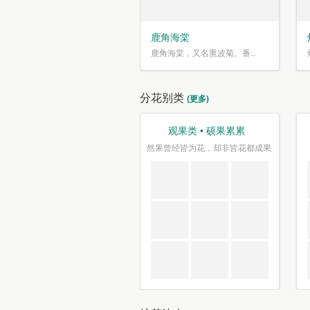
鹿角海棠
鹿角海棠，又名熏波菊。番...
分花别类
(更多)
观果类 • 硕果累累
然果曾经皆为花，却非皆花都成果