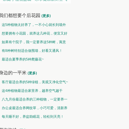
我们都想要个后花园
(更多)
这5种植物太好养了，一不小心就长到墙外
了~
想要拥有小花园，就养这几种花，便宜又好
养！
如果有个院子，我一定要养这5种树，寓意
特别好！
有8种树特别适合做围墙，好看又通风！
地被草坪类 • 草青地绿
垂吊类 • 千垂万碧
最适合夏季养的5种爬藤花~
野火烧不尽，春风吹又生
碧玉妆成一树高，万条垂下绿丝绦
身边的一平米
(更多)
客厅最适合养的5种绿植，美观又净化空气~
这4种植物最适合家里养，越养空气越干
净！
八九月份最适合养的三种植物，一定要养一
盆呀~
办公桌最适合养网纹草，小巧可爱，清新养
眼！
每天睡不好，养盆助眠花，轻松到天亮！