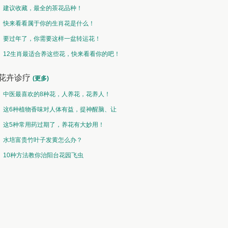
建议收藏，最全的茶花品种！
快来看看属于你的生肖花是什么！
要过年了，你需要这样一盆转运花！
12生肖最适合养这些花，快来看看你的吧！
花卉诊疗
(更多)
中医最喜欢的8种花，人养花，花养人！
这6种植物香味对人体有益，提神醒脑、让
你睡的香、身体棒。
这5种常用药过期了，养花有大妙用！
水培富贵竹叶子发黄怎么办？
10种方法教你治阳台花园飞虫