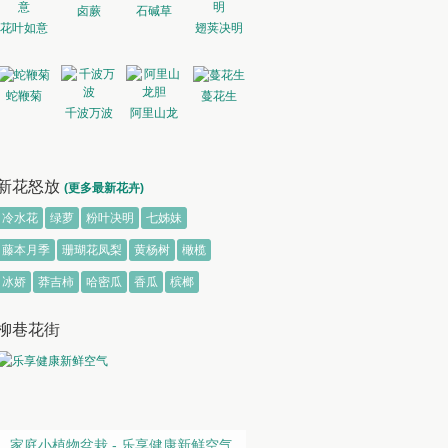
卤蕨
石碱草
花叶如意
翅荚决明
蛇鞭菊
蔓花生
千波万波
阿里山龙
胆
新花怒放
(更多最新花卉)
冷水花
绿萝
粉叶决明
七姊妹
藤本月季
珊瑚花凤梨
黄杨树
橄榄
冰娇
莽吉柿
哈密瓜
香瓜
槟榔
柳巷花街
家庭小植物盆栽 - 乐享健康新鲜空气