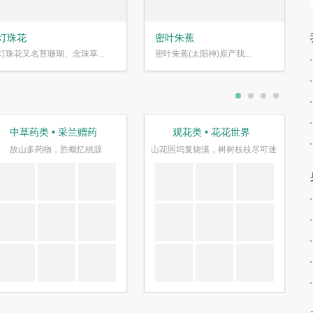
灯珠花
密叶朱蕉
灯珠花又名苔珊瑚、念珠草...
密叶朱蕉(太阳神)原产我...
中草药类 • 采兰赠药
观花类 • 花花世界
故山多药物，胜概忆桃源
山花照坞复烧溪，树树枝枝尽可迷