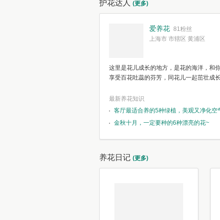
护花达人
(更多)
爱养花
81粉丝
上海市 市辖区 黄浦区
这里是花儿成长的地方，是花的海洋，和
享受百花吐蕊的芬芳，同花儿一起茁壮成
最新养花知识
客厅最适合养的5种绿植，美观又净化空
金秋十月，一定要种的6种漂亮的花~
养花日记
(更多)