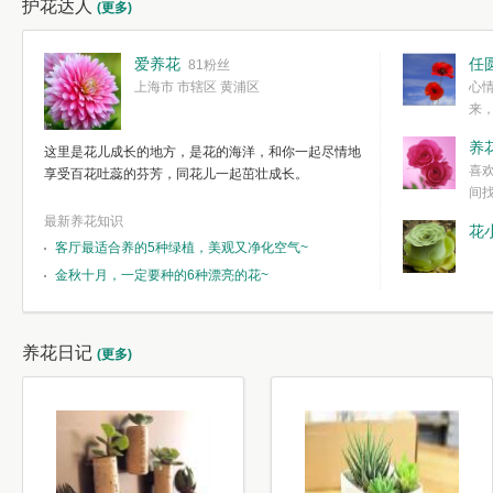
护花达人
(更多)
爱养花
任
81粉丝
上海市 市辖区 黄浦区
心
来
度。种一株简
养
这里是花儿成长的地方，是花的海洋，和你一起尽情地
简单愉快的心
喜
享受百花吐蕊的芬芳，同花儿一起茁壮成长。
我们自己复杂
间
最新养花知识
花
客厅最适合养的5种绿植，美观又净化空气~
金秋十月，一定要种的6种漂亮的花~
养花日记
(更多)