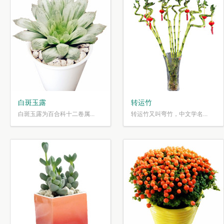
白斑玉露
转运竹
白斑玉露为百合科十二卷属...
转运竹又叫弯竹，中文学名...