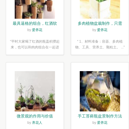
最具逼格的组合，红酒软
多肉植物盆栽制作，只需
木塞diy多肉植物盆栽
简单6步
by
爱养花
by
爱养花
“平时大家喝了红酒的瓶盖积攒起
“ 1、材料准备：容器、多肉植
来，也可以和肉肉组合在一起进
物、工具、营养土、颗粒土。 ...”
行废...”
微景观的作用与价值
手工苔藓瓶盆景制作方法
by
养花人
by
爱养花