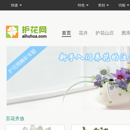
快捷
特色
类别
功能
首页
花卉
护花山庄
图
百花齐放