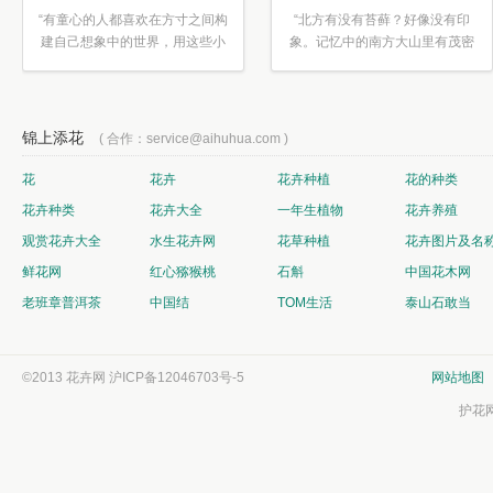
“有童心的人都喜欢在方寸之间构
“北方有没有苔藓？好像没有印
建自己想象中的世界，用这些小
象。记忆中的南方大山里有茂密
素材...”
的蕨类...”
锦上添花
( 合作：service@aihuhua.com )
花
花卉
花卉种植
花的种类
花卉种类
花卉大全
一年生植物
花卉养殖
观赏花卉大全
水生花卉网
花草种植
花卉图片及名
鲜花网
红心猕猴桃
石斛
中国花木网
老班章普洱茶
中国结
TOM生活
泰山石敢当
©2013 花卉网
沪ICP备12046703号-5
网站地图
护花网