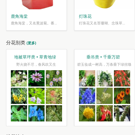
鹿角海棠
灯珠花
鹿角海棠，又名熏波菊。番...
灯珠花又名苔珊瑚、念珠草...
分花别类
(更多)
地被草坪类 • 草青地绿
垂吊类 • 千垂万碧
野火烧不尽，春风吹又生
碧玉妆成一树高，万条垂下绿丝绦