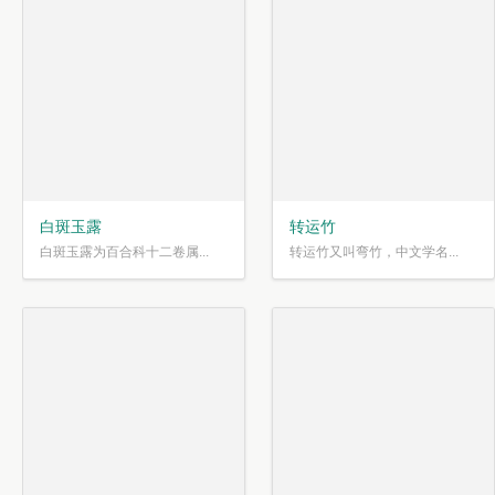
白斑玉露
转运竹
白斑玉露为百合科十二卷属...
转运竹又叫弯竹，中文学名...