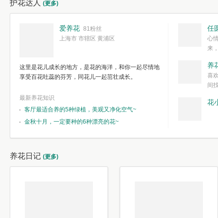
护花达人
(更多)
爱养花
任
81粉丝
上海市 市辖区 黄浦区
心
来
度。种一株简
养
这里是花儿成长的地方，是花的海洋，和你一起尽情地
简单愉快的心
喜
享受百花吐蕊的芬芳，同花儿一起茁壮成长。
我们自己复杂
间
最新养花知识
花
客厅最适合养的5种绿植，美观又净化空气~
金秋十月，一定要种的6种漂亮的花~
养花日记
(更多)