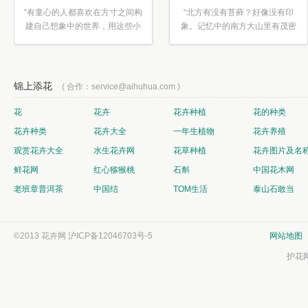
“有童心的人都喜欢在方寸之间构
“北方有没有苔藓？好像没有印
建自己想象中的世界，用这些小
象。记忆中的南方大山里有茂密
素材...”
的蕨类...”
锦上添花
( 合作：service@aihuhua.com )
花
花卉
花卉种植
花的种类
花卉种类
花卉大全
一年生植物
花卉养殖
观赏花卉大全
水生花卉网
花草种植
花卉图片及名
鲜花网
红心猕猴桃
石斛
中国花木网
老班章普洱茶
中国结
TOM生活
泰山石敢当
©2013 花卉网
沪ICP备12046703号-5
网站地图
护花网