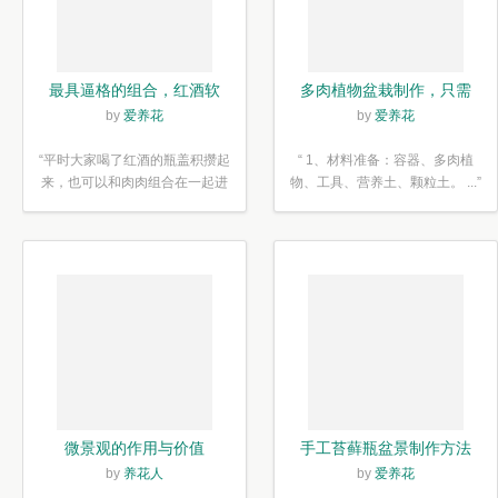
最具逼格的组合，红酒软
多肉植物盆栽制作，只需
木塞diy多肉植物盆栽
简单6步
by
爱养花
by
爱养花
“平时大家喝了红酒的瓶盖积攒起
“ 1、材料准备：容器、多肉植
来，也可以和肉肉组合在一起进
物、工具、营养土、颗粒土。 ...”
行废...”
微景观的作用与价值
手工苔藓瓶盆景制作方法
by
养花人
by
爱养花