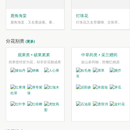
鹿角海棠
灯珠花
鹿角海棠，又名熏波菊。番...
灯珠花又名苔珊瑚、念珠草...
分花别类
(更多)
观果类 • 硕果累累
中草药类 • 采兰赠药
然果曾经皆为花，却非皆花都成果
故山多药物，胜概忆桃源