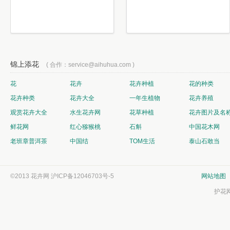
锦上添花
( 合作：service@aihuhua.com )
花
花卉
花卉种植
花的种类
花卉种类
花卉大全
一年生植物
花卉养殖
观赏花卉大全
水生花卉网
花草种植
花卉图片及名
鲜花网
红心猕猴桃
石斛
中国花木网
老班章普洱茶
中国结
TOM生活
泰山石敢当
©2013 花卉网
沪ICP备12046703号-5
网站地图
护花网