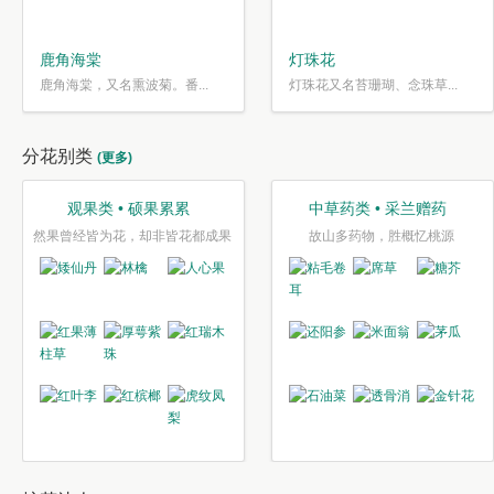
鹿角海棠
灯珠花
鹿角海棠，又名熏波菊。番...
灯珠花又名苔珊瑚、念珠草...
分花别类
(更多)
观果类 • 硕果累累
中草药类 • 采兰赠药
然果曾经皆为花，却非皆花都成果
故山多药物，胜概忆桃源