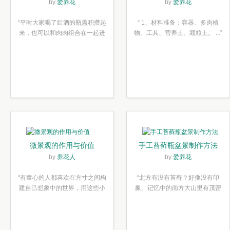
木塞diy多肉植物盆栽
简单6步
by
爱养花
by
爱养花
“平时大家喝了红酒的瓶盖积攒起
“ 1、材料准备：容器、多肉植
来，也可以和肉肉组合在一起进
物、工具、营养土、颗粒土。 ...”
行废...”
微景观的作用与价值
手工苔藓瓶盆景制作方法
by
养花人
by
爱养花
“有童心的人都喜欢在方寸之间构
“北方有没有苔藓？好像没有印
建自己想象中的世界，用这些小
象。记忆中的南方大山里有茂密
素材...”
的蕨类...”