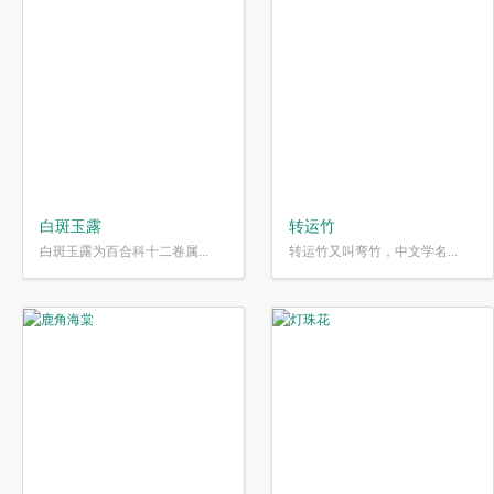
白斑玉露
转运竹
白斑玉露为百合科十二卷属...
转运竹又叫弯竹，中文学名...