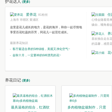
护花达人
(更多)
爱养花
任
81粉丝
上海市 市辖区 黄浦区
心情会随着简
缘由，嘴角都
这里是花儿成长的地方，是花的海洋，和你一起尽情地
欣赏一种简单
享受百花吐蕊的芬芳，同花儿一起茁壮成长。
养
都不需要想得
喜欢独自走在
心境。
最新养花知识
的温馨，感受
客厅最适合养的5种绿植，美观又净化空气~
花
金秋十月，一定要种的6种漂亮的花~
养花日记
(更多)
最具逼格的组合，红酒软
多肉植物盆栽制作，只需