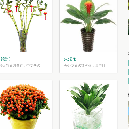
转运竹
火炬花
转运竹又叫弯竹，中文学名...
火炬花又名红火棒，原产非...