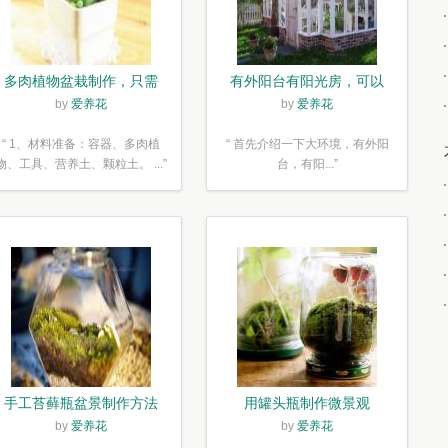
多肉植物盆栽制作，只需
有外阳台有阳光房，可以
简单6步
露养！为了肉肉，任性又
by
爱养花
by
爱养花
如何
“ 1、材料准备：容器、多肉植
“ 首先介绍一下大环境，有外阳
物、工具、营养土、颗粒土。 ...”
台，有阳...”
手工苔藓瓶盆景制作方法
用罐头瓶制作微景观
by
爱养花
by
爱养花