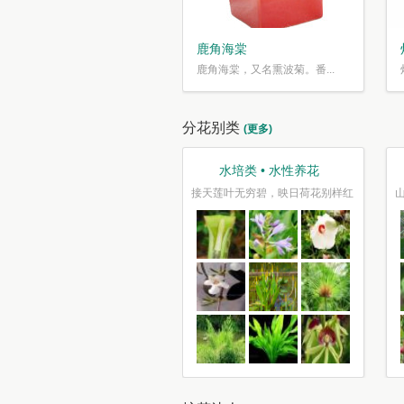
鹿角海棠
鹿角海棠，又名熏波菊。番...
分花别类
(更多)
芳香类 • 香气袭人
水培类 • 水性养花
花如锦叶如盖，芳香自送摇清籁
接天莲叶无穷碧，映日荷花别样红