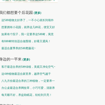
我们都想要个后花园
(更多)
这5种植物太好养了，一不小心就长到墙外
了~
想要拥有小花园，就养这几种花，便宜又好
养！
如果有个院子，我一定要养这5种树，寓意
特别好！
有8种树特别适合做围墙，好看又通风！
趣味类 • 奇花异草
盆栽类 • 花好盆圆
最适合夏季养的5种爬藤花~
水光潋滟花方好,山色空蒙枝亦奇
千片赤英霞灿灿，百枝绛点灯煌煌
身边的一平米
(更多)
客厅最适合养的5种绿植，美观又净化空气~
这4种植物最适合家里养，越养空气越干
净！
八九月份最适合养的三种植物，一定要养一
盆呀~
办公桌最适合养网纹草，小巧可爱，清新养
眼！
每天睡不好，养盆助眠花，轻松到天亮！