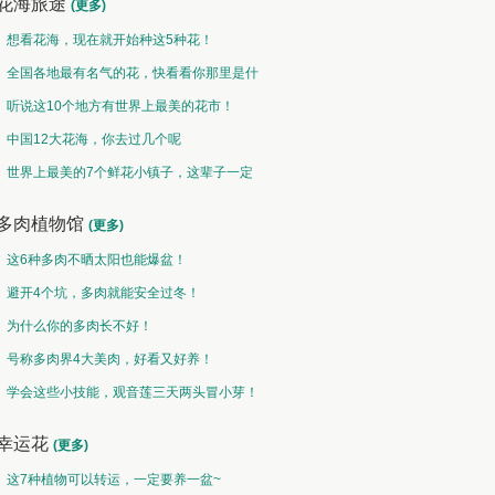
花海旅途
(更多)
想看花海，现在就开始种这5种花！
全国各地最有名气的花，快看看你那里是什
么花儿！
听说这10个地方有世界上最美的花市！
中国12大花海，你去过几个呢
世界上最美的7个鲜花小镇子，这辈子一定
要去一次！
多肉植物馆
(更多)
这6种多肉不晒太阳也能爆盆！
避开4个坑，多肉就能安全过冬！
为什么你的多肉长不好！
号称多肉界4大美肉，好看又好养！
学会这些小技能，观音莲三天两头冒小芽！
幸运花
(更多)
这7种植物可以转运，一定要养一盆~