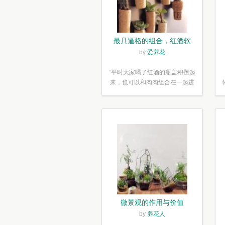
最具逼格的组合，红酒软
木塞diy多肉植物盆栽
by
爱养花
“平时大家喝了红酒的瓶盖积攒起
来，也可以和肉肉组合在一起进
行废...”
微景观的作用与价值
by
养花人