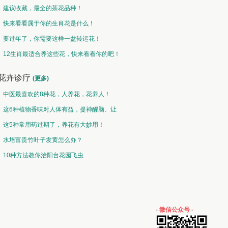
建议收藏，最全的茶花品种！
快来看看属于你的生肖花是什么！
要过年了，你需要这样一盆转运花！
12生肖最适合养这些花，快来看看你的吧！
花卉诊疗
(更多)
中医最喜欢的8种花，人养花，花养人！
这6种植物香味对人体有益，提神醒脑、让
你睡的香、身体棒。
这5种常用药过期了，养花有大妙用！
水培富贵竹叶子发黄怎么办？
10种方法教你治阳台花园飞虫
- 微信公众号 -