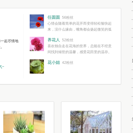
任圆圆
56粉丝
心情会随着简单的花开而变得轻松愉快起
来，没什么缘由，嘴角都会扬起微笑的弧
度。种一株简单的花，欣赏一种简单的美，拥有一种
养花人
52粉丝
你一起尽情地
简单愉快的心情，这些都不需要想得太多，其实都是
喜欢独自走在花海的世界，总能在不经意
长。
我们自己复杂了生活和心境。
间找到倾世的温馨，感受花田里的温存。
花小姐
42粉丝
气~