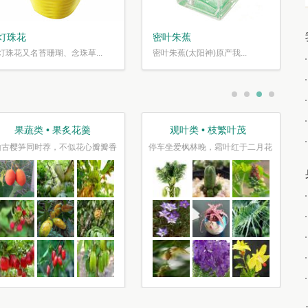
灯珠花
密叶朱蕉
灯珠花又名苔珊瑚、念珠草...
密叶朱蕉(太阳神)原产我...
果蔬类 • 果炙花羹
观叶类 • 枝繁叶茂
山古樱笋同时荐，不似花心瓣瓣香
停车坐爱枫林晚，霜叶红于二月花