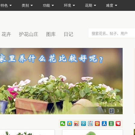
特色
类别
功能
环境
花期
难度
花卉
护花山庄
图库
日记
1
2
3