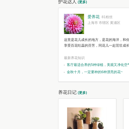
护花达人
(更多)
爱养花
81粉丝
上海市 市辖区 黄浦区
这里是花儿成长的地方，是花的海洋，和
享受百花吐蕊的芬芳，同花儿一起茁壮成
最新养花知识
客厅最适合养的5种绿植，美观又净化空
金秋十月，一定要种的6种漂亮的花~
养花日记
(更多)