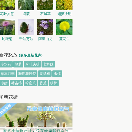
花叶如意
卤蕨
石碱草
翅荚决明
蛇鞭菊
千波万波
阿里山龙
蔓花生
胆
新花怒放
(更多最新花卉)
冷水花
绿萝
粉叶决明
七姊妹
藤本月季
珊瑚花凤梨
黄杨树
橄榄
冰娇
莽吉柿
哈密瓜
香瓜
槟榔
柳巷花街
家庭小植物盆栽 - 乐享健康新鲜空气