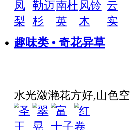
趣味类 • 奇花异草
水光潋滟花方好,山色