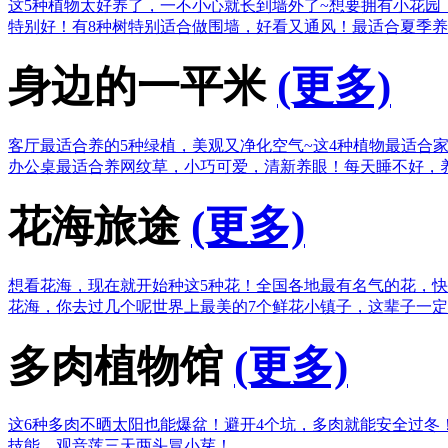
这5种植物太好养了，一不小心就长到墙外了~
想要拥有小花园
特别好！
有8种树特别适合做围墙，好看又通风！
最适合夏季养
身边的一平米
(更多)
客厅最适合养的5种绿植，美观又净化空气~
这4种植物最适合
办公桌最适合养网纹草，小巧可爱，清新养眼！
每天睡不好，
花海旅途
(更多)
想看花海，现在就开始种这5种花！
全国各地最有名气的花，快
花海，你去过几个呢
世界上最美的7个鲜花小镇子，这辈子一
多肉植物馆
(更多)
这6种多肉不晒太阳也能爆盆！
避开4个坑，多肉就能安全过冬
技能，观音莲三天两头冒小芽！