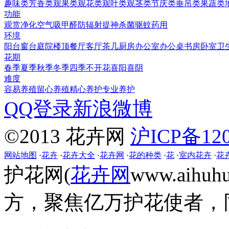
趣味类
芳香类
观果类
观花类
观叶类
观茎类
节庆类
垂吊类
果蔬类
功能
观赏
净化空气
吸甲醛
防辐射
提神
杀菌
驱蚊
药用
环境
阳台
窗台
庭院
楼顶
餐厅
客厅
茶几
厨房
办公室
办公桌
书房
卧室
卫
花期
春季
夏季
秋季
冬季
四季
不开花
喜阳
喜阴
难度
容易养殖
留心养殖
精心养护
专业养护
QQ登录
新浪微博
©2013 花卉网
沪ICP备120
网站地图
·
花卉
·
花卉大全
·
花卉网
·
花的种类
·
花
·
室内花卉
·
花
护花网(
花卉网
www.aih
方，聚焦亿万护花使者，