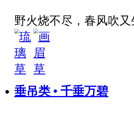
野火烧不尽，春风吹又
垂吊类 • 千垂万碧