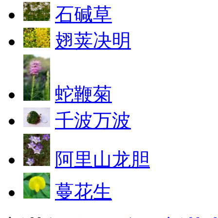
石碱草
翅荚决明
蛇鞭菊
千波万波
阿里山龙胆
蔓花生