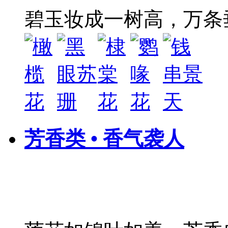
碧玉妆成一树高，万条
芳香类 • 香气袭人