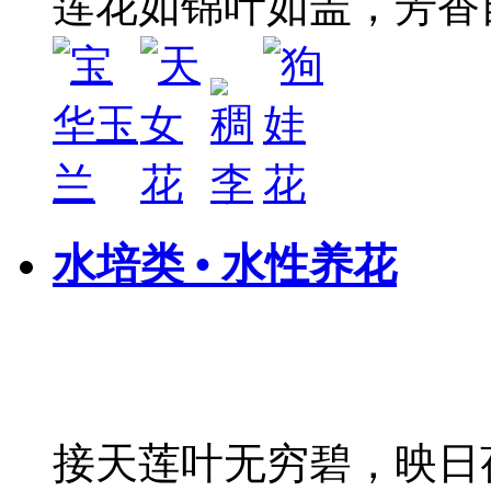
莲花如锦叶如盖，芳香
水培类 • 水性养花
接天莲叶无穷碧，映日