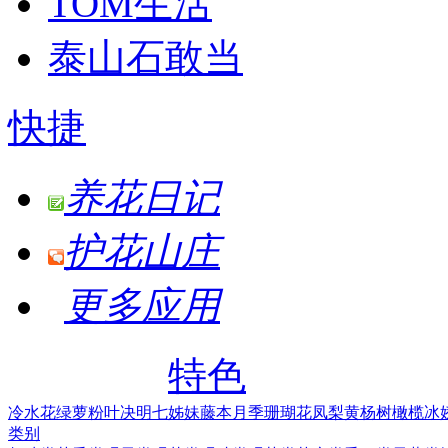
TOM生活
泰山石敢当
快捷
养花日记
护花山庄
更多应用
特色
冷水花
绿萝
粉叶决明
七姊妹
藤本月季
珊瑚花凤梨
黄杨树
橄榄
冰
类别