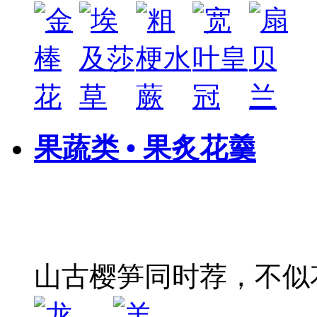
果蔬类 • 果炙花羹
山古樱笋同时荐，不似