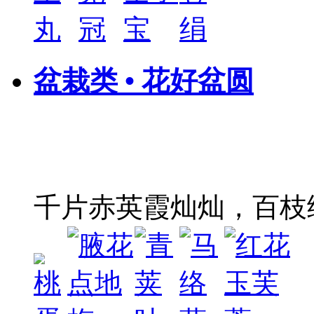
盆栽类 • 花好盆圆
千片赤英霞灿灿，百枝