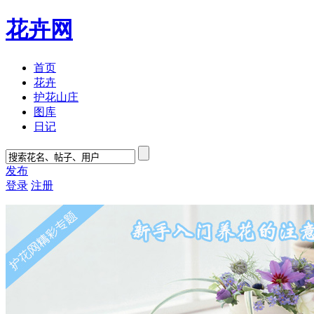
花卉网
首页
花卉
护花山庄
图库
日记
发布
登录
注册