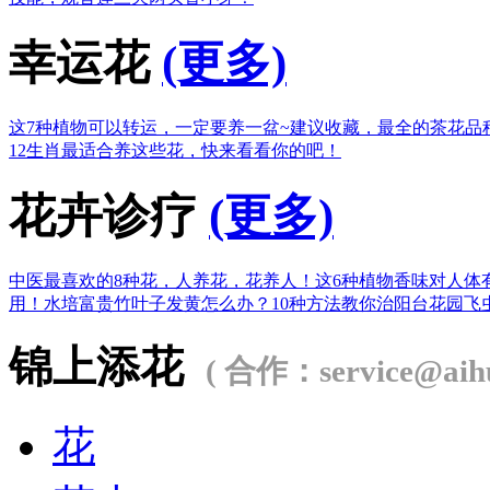
幸运花
(更多)
这7种植物可以转运，一定要养一盆~
建议收藏，最全的茶花品
12生肖最适合养这些花，快来看看你的吧！
花卉诊疗
(更多)
中医最喜欢的8种花，人养花，花养人！
这6种植物香味对人体
用！
水培富贵竹叶子发黄怎么办？
10种方法教你治阳台花园飞
锦上添花
( 合作：service@aihu
花