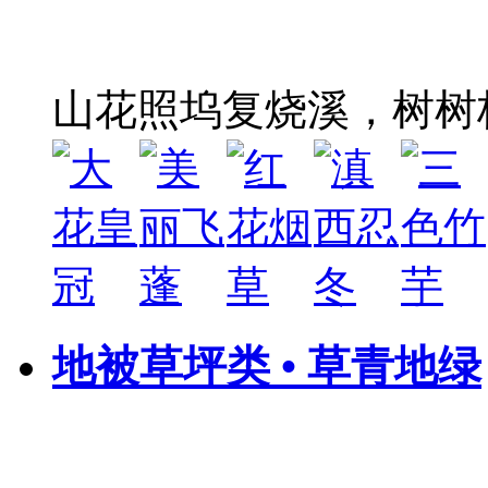
山花照坞复烧溪，树树
地被草坪类 • 草青地绿