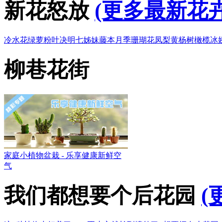
新花怒放
(更多最新花卉
冷水花
绿萝
粉叶决明
七姊妹
藤本月季
珊瑚花凤梨
黄杨树
橄榄
冰
柳巷花街
家庭小植物盆栽 - 乐享健康新鲜空
气
我们都想要个后花园
(