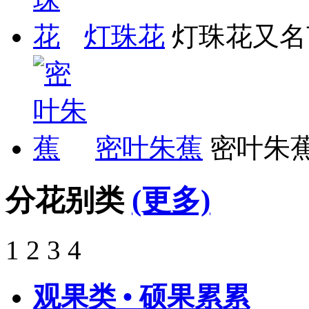
灯珠花
灯珠花又名
密叶朱蕉
密叶朱蕉
分花别类
(更多)
1
2
3
4
观果类 • 硕果累累