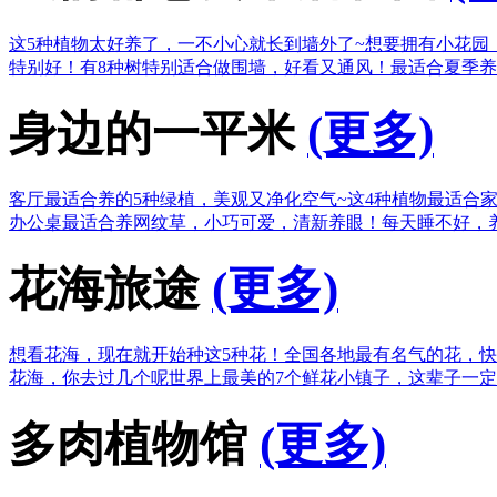
这5种植物太好养了，一不小心就长到墙外了~
想要拥有小花园
特别好！
有8种树特别适合做围墙，好看又通风！
最适合夏季养
身边的一平米
(更多)
客厅最适合养的5种绿植，美观又净化空气~
这4种植物最适合
办公桌最适合养网纹草，小巧可爱，清新养眼！
每天睡不好，
花海旅途
(更多)
想看花海，现在就开始种这5种花！
全国各地最有名气的花，快
花海，你去过几个呢
世界上最美的7个鲜花小镇子，这辈子一
多肉植物馆
(更多)