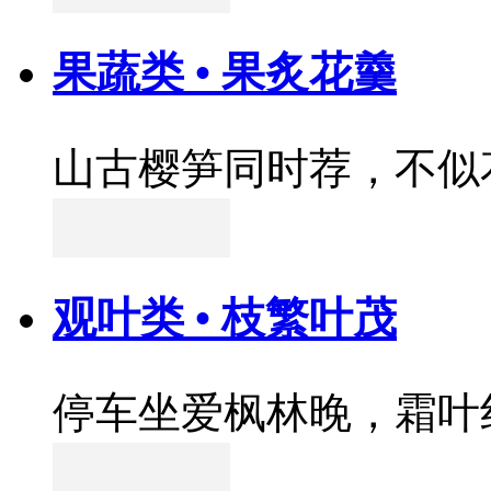
果蔬类 • 果炙花羹
山古樱笋同时荐，不似
观叶类 • 枝繁叶茂
停车坐爱枫林晚，霜叶