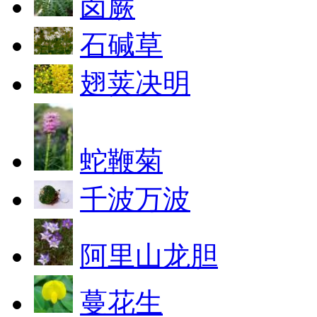
卤蕨
石碱草
翅荚决明
蛇鞭菊
千波万波
阿里山龙胆
蔓花生