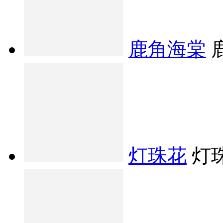
鹿角海棠
灯珠花
灯