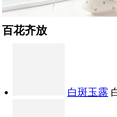
百花齐放
白斑玉露