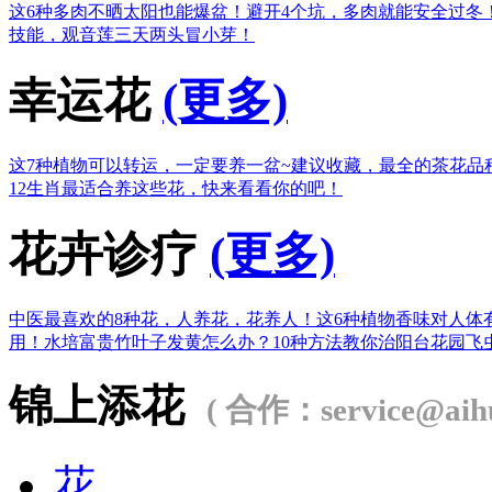
这6种多肉不晒太阳也能爆盆！
避开4个坑，多肉就能安全过冬
技能，观音莲三天两头冒小芽！
幸运花
(更多)
这7种植物可以转运，一定要养一盆~
建议收藏，最全的茶花品
12生肖最适合养这些花，快来看看你的吧！
花卉诊疗
(更多)
中医最喜欢的8种花，人养花，花养人！
这6种植物香味对人体
用！
水培富贵竹叶子发黄怎么办？
10种方法教你治阳台花园飞
锦上添花
( 合作：service@aihu
花