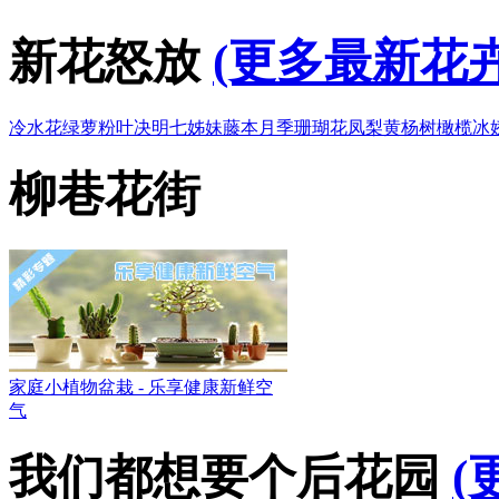
新花怒放
(更多最新花卉
冷水花
绿萝
粉叶决明
七姊妹
藤本月季
珊瑚花凤梨
黄杨树
橄榄
冰
柳巷花街
家庭小植物盆栽 - 乐享健康新鲜空
气
我们都想要个后花园
(