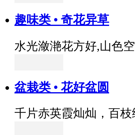
趣味类 • 奇花异草
水光潋滟花方好,山色
盆栽类 • 花好盆圆
千片赤英霞灿灿，百枝