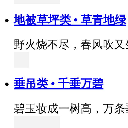
地被草坪类 • 草青地绿
野火烧不尽，春风吹又
垂吊类 • 千垂万碧
碧玉妆成一树高，万条