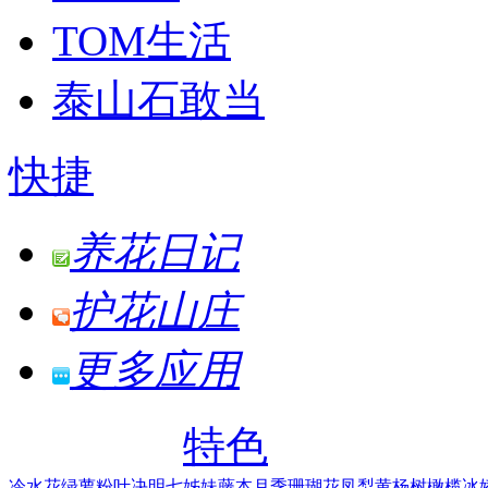
TOM生活
泰山石敢当
快捷
养花日记
护花山庄
更多应用
特色
冷水花
绿萝
粉叶决明
七姊妹
藤本月季
珊瑚花凤梨
黄杨树
橄榄
冰