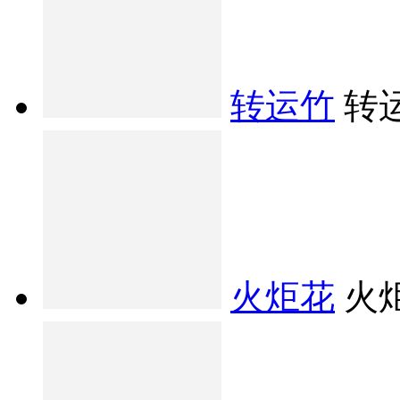
转运竹
转
火炬花
火