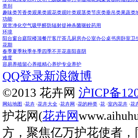
类别
趣味类
芳香类
观果类
观花类
观叶类
观茎类
节庆类
垂吊类
果蔬类
功能
观赏
净化空气
吸甲醛
防辐射
提神
杀菌
驱蚊
药用
环境
阳台
窗台
庭院
楼顶
餐厅
客厅
茶几
厨房
办公室
办公桌
书房
卧室
卫
花期
春季
夏季
秋季
冬季
四季
不开花
喜阳
喜阴
难度
容易养殖
留心养殖
精心养护
专业养护
QQ登录
新浪微博
©2013 花卉网
沪ICP备120
网站地图
·
花卉
·
花卉大全
·
花卉网
·
花的种类
·
花
·
室内花卉
·
花
护花网(
花卉网
www.aih
方，聚焦亿万护花使者，