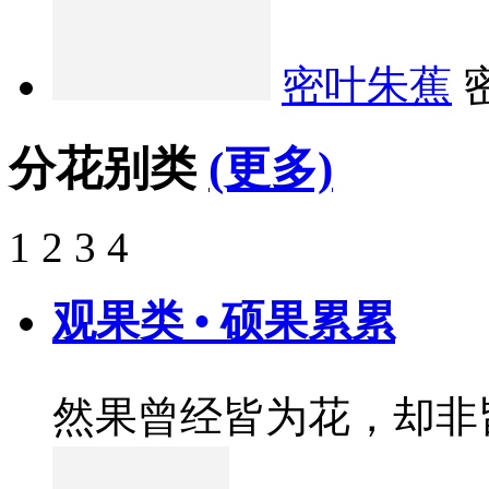
密叶朱蕉
分花别类
(更多)
1
2
3
4
观果类 • 硕果累累
然果曾经皆为花，却非