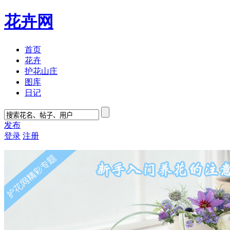
花卉网
首页
花卉
护花山庄
图库
日记
发布
登录
注册