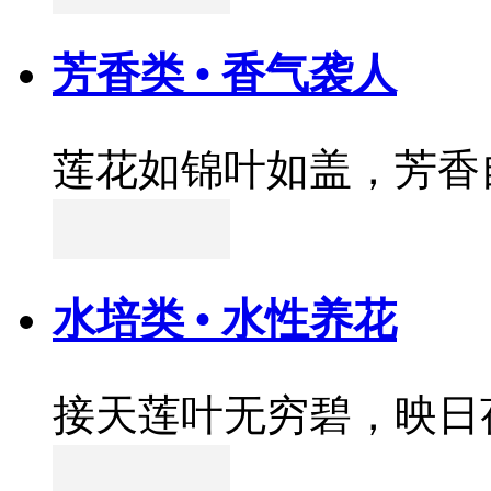
芳香类 • 香气袭人
莲花如锦叶如盖，芳香
水培类 • 水性养花
接天莲叶无穷碧，映日