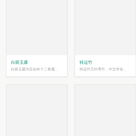
白斑玉露
转运竹
白斑玉露为百合科十二卷属...
转运竹又叫弯竹，中文学名...