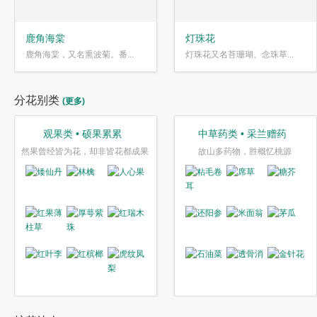
鹿角海棠
灯珠花
鹿角海棠，又名熏波菊。番...
灯珠花又名苔珊瑚、念珠草...
分花别类
(更多)
观果类 • 硕果累累
中草药类 • 采兰赠药
然果曾经皆为花，却非皆花都成果
故山多药物，胜概忆桃源