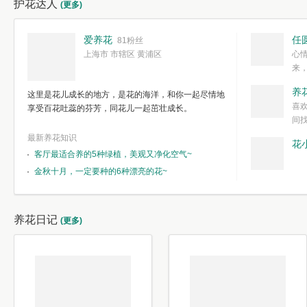
护花达人
(更多)
爱养花
任
81粉丝
上海市 市辖区 黄浦区
心
来
度。种一株简
养
这里是花儿成长的地方，是花的海洋，和你一起尽情地
简单愉快的心
喜
享受百花吐蕊的芬芳，同花儿一起茁壮成长。
我们自己复杂
间
最新养花知识
花
客厅最适合养的5种绿植，美观又净化空气~
金秋十月，一定要种的6种漂亮的花~
养花日记
(更多)