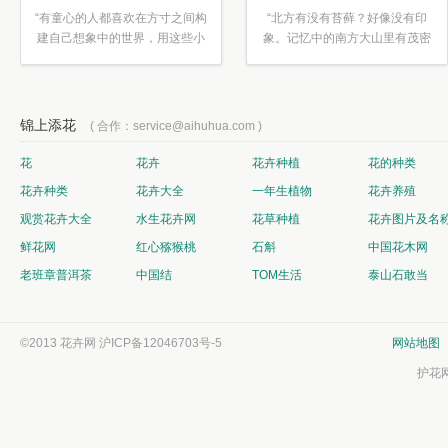
“有童心的人都喜欢在方寸之间构
“北方有没有苔藓？好像没有印
建自己想象中的世界，用这些小
象。记忆中的南方大山里有茂密
素材...”
的蕨类...”
锦上添花
( 合作：service@aihuhua.com )
花
花卉
花卉种植
花的种类
花卉种类
花卉大全
一年生植物
花卉养殖
观赏花卉大全
水生花卉网
花草种植
花卉图片及名
鲜花网
红心猕猴桃
石斛
中国花木网
老班章普洱茶
中国结
TOM生活
泰山石敢当
©2013 花卉网
沪ICP备12046703号-5
网站地图
护花网