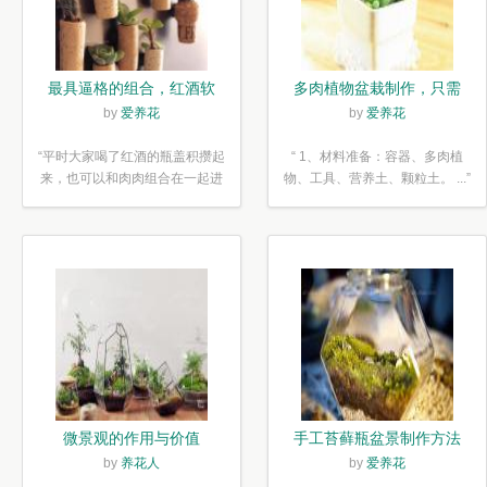
最具逼格的组合，红酒软
多肉植物盆栽制作，只需
木塞diy多肉植物盆栽
简单6步
by
爱养花
by
爱养花
“平时大家喝了红酒的瓶盖积攒起
“ 1、材料准备：容器、多肉植
来，也可以和肉肉组合在一起进
物、工具、营养土、颗粒土。 ...”
行废...”
微景观的作用与价值
手工苔藓瓶盆景制作方法
by
养花人
by
爱养花