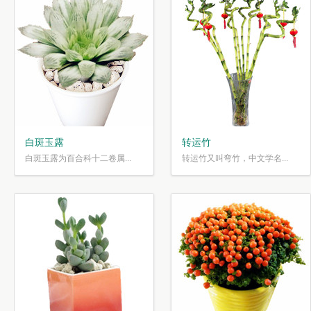
白斑玉露
转运竹
白斑玉露为百合科十二卷属...
转运竹又叫弯竹，中文学名...