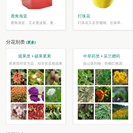
鹿角海棠
灯珠花
鹿角海棠，又名熏波菊。番...
灯珠花又名苔珊瑚、念珠草...
分花别类
(更多)
观果类 • 硕果累累
中草药类 • 采兰赠药
然果曾经皆为花，却非皆花都成果
故山多药物，胜概忆桃源