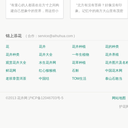
“有童心的人都喜欢在方寸之间构
“北方有没有苔藓？好像没有印
建自己想象中的世界，用这些小
象。记忆中的南方大山里有茂密
素材...”
的蕨类...”
锦上添花
( 合作：service@aihuhua.com )
花
花卉
花卉种植
花的种类
花卉种类
花卉大全
一年生植物
花卉养殖
观赏花卉大全
水生花卉网
花草种植
花卉图片及名
鲜花网
红心猕猴桃
石斛
中国花木网
老班章普洱茶
中国结
TOM生活
泰山石敢当
©2013 花卉网
沪ICP备12046703号-5
网站地图
护花网