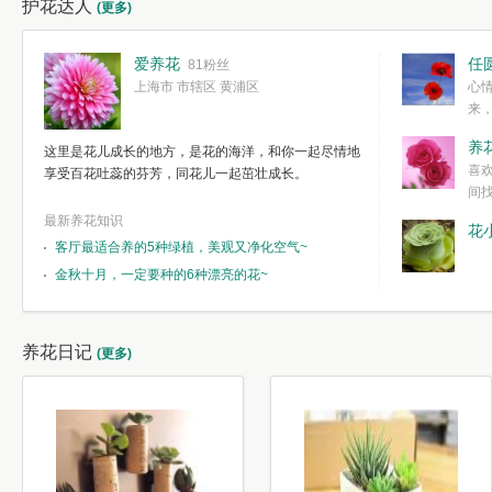
护花达人
(更多)
爱养花
任
81粉丝
上海市 市辖区 黄浦区
心
来
度。种一株简
养
这里是花儿成长的地方，是花的海洋，和你一起尽情地
简单愉快的心
喜
享受百花吐蕊的芬芳，同花儿一起茁壮成长。
我们自己复杂
间
最新养花知识
花
客厅最适合养的5种绿植，美观又净化空气~
金秋十月，一定要种的6种漂亮的花~
养花日记
(更多)