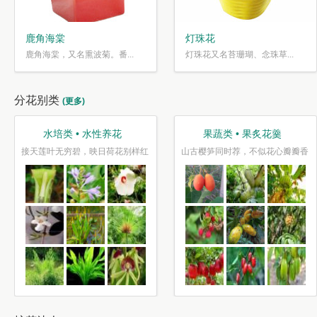
鹿角海棠
灯珠花
鹿角海棠，又名熏波菊。番...
灯珠花又名苔珊瑚、念珠草...
分花别类
(更多)
水培类 • 水性养花
果蔬类 • 果炙花羹
接天莲叶无穷碧，映日荷花别样红
山古樱笋同时荐，不似花心瓣瓣香