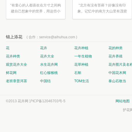
“有童心的人都喜欢在方寸之间构
“北方有没有苔藓？好像没有印
建自己想象中的世界，用这些小
象。记忆中的南方大山里有茂密
素材...”
的蕨类...”
锦上添花
( 合作：service@aihuhua.com )
花
花卉
花卉种植
花的种类
花卉种类
花卉大全
一年生植物
花卉养殖
观赏花卉大全
水生花卉网
花草种植
花卉图片及名
鲜花网
红心猕猴桃
石斛
中国花木网
老班章普洱茶
中国结
TOM生活
泰山石敢当
©2013 花卉网
沪ICP备12046703号-5
网站地图
护花网