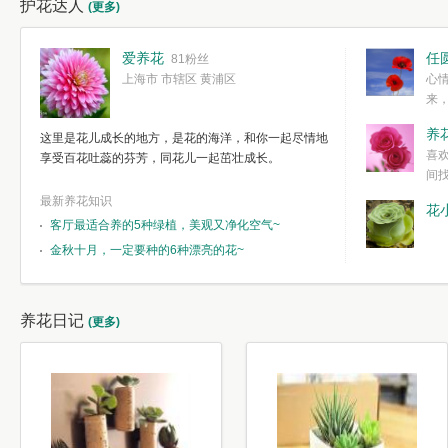
护花达人
(更多)
爱养花
任
81粉丝
上海市 市辖区 黄浦区
心
来
度。种一株简
养
这里是花儿成长的地方，是花的海洋，和你一起尽情地
简单愉快的心
喜
享受百花吐蕊的芬芳，同花儿一起茁壮成长。
我们自己复杂
间
最新养花知识
花
客厅最适合养的5种绿植，美观又净化空气~
金秋十月，一定要种的6种漂亮的花~
养花日记
(更多)