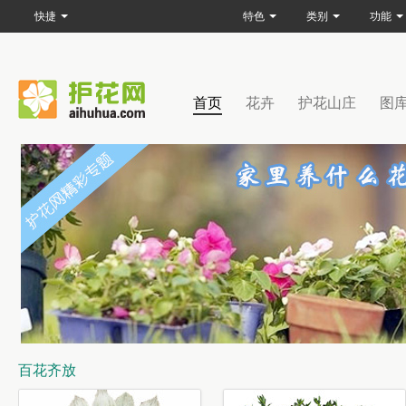
快捷
特色
类别
功能
首页
花卉
护花山庄
图
百花齐放