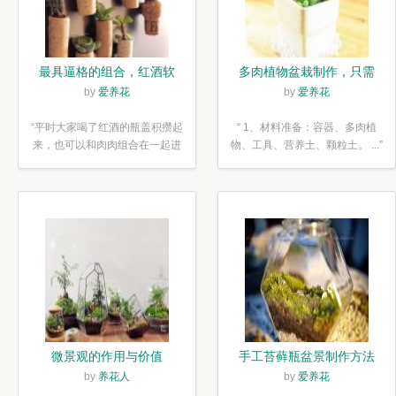
最具逼格的组合，红酒软
多肉植物盆栽制作，只需
木塞diy多肉植物盆栽
简单6步
by
爱养花
by
爱养花
“平时大家喝了红酒的瓶盖积攒起
“ 1、材料准备：容器、多肉植
来，也可以和肉肉组合在一起进
物、工具、营养土、颗粒土。 ...”
行废...”
微景观的作用与价值
手工苔藓瓶盆景制作方法
by
养花人
by
爱养花