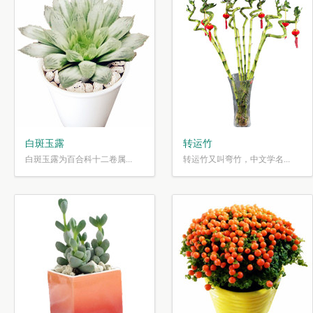
白斑玉露
转运竹
白斑玉露为百合科十二卷属...
转运竹又叫弯竹，中文学名...