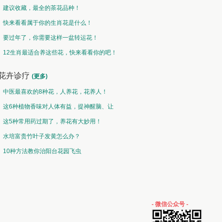
建议收藏，最全的茶花品种！
快来看看属于你的生肖花是什么！
要过年了，你需要这样一盆转运花！
12生肖最适合养这些花，快来看看你的吧！
花卉诊疗
(更多)
中医最喜欢的8种花，人养花，花养人！
这6种植物香味对人体有益，提神醒脑、让
你睡的香、身体棒。
这5种常用药过期了，养花有大妙用！
水培富贵竹叶子发黄怎么办？
10种方法教你治阳台花园飞虫
- 微信公众号 -