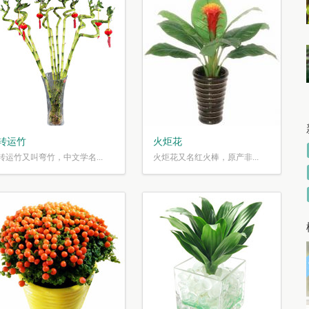
转运竹
火炬花
转运竹又叫弯竹，中文学名...
火炬花又名红火棒，原产非...