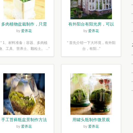
多肉植物盆栽制作，只需
有外阳台有阳光房，可以
简单6步
露养！为了肉肉，任性又
by
爱养花
by
爱养花
如何
“ 1、材料准备：容器、多肉植
“ 首先介绍一下大环境，有外阳
物、工具、营养土、颗粒土。 ...”
台，有阳...”
手工苔藓瓶盆景制作方法
用罐头瓶制作微景观
by
爱养花
by
爱养花