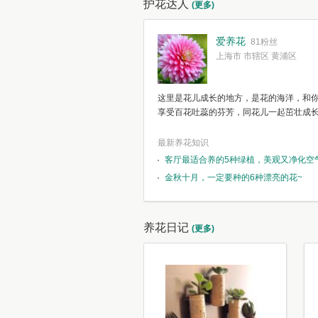
护花达人
(更多)
爱养花
81粉丝
上海市 市辖区 黄浦区
这里是花儿成长的地方，是花的海洋，和
享受百花吐蕊的芬芳，同花儿一起茁壮成
最新养花知识
客厅最适合养的5种绿植，美观又净化空
金秋十月，一定要种的6种漂亮的花~
养花日记
(更多)