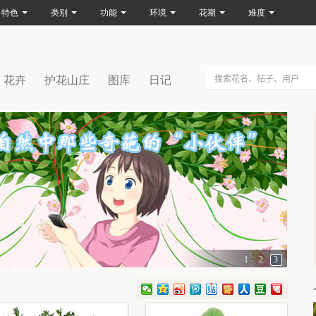
特色
类别
功能
环境
花期
难度
花卉
护花山庄
图库
日记
1
2
3