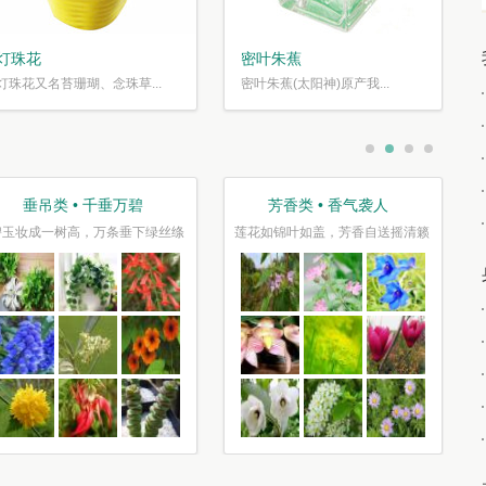
灯珠花
密叶朱蕉
灯珠花又名苔珊瑚、念珠草...
密叶朱蕉(太阳神)原产我...
垂吊类 • 千垂万碧
芳香类 • 香气袭人
碧玉妆成一树高，万条垂下绿丝绦
莲花如锦叶如盖，芳香自送摇清籁