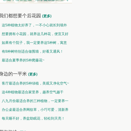
我们都想要个后花园
(更多)
这5种植物太好养了，一不小心就长到墙外
了~
想要拥有小花园，就养这几种花，便宜又好
养！
如果有个院子，我一定要养这5种树，寓意
特别好！
有8种树特别适合做围墙，好看又通风！
水培类 • 水性养花
果蔬类 • 果炙花羹
最适合夏季养的5种爬藤花~
接天莲叶无穷碧，映日荷花别样红
山古樱笋同时荐，不似花心瓣瓣香
身边的一平米
(更多)
客厅最适合养的5种绿植，美观又净化空气~
这4种植物最适合家里养，越养空气越干
净！
八九月份最适合养的三种植物，一定要养一
盆呀~
办公桌最适合养网纹草，小巧可爱，清新养
眼！
每天睡不好，养盆助眠花，轻松到天亮！