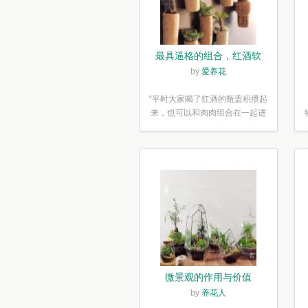
最具逼格的组合，红酒软
木塞diy多肉植物盆栽
by
爱养花
“平时大家喝了红酒的瓶盖积攒起
来，也可以和肉肉组合在一起进
行废...”
微景观的作用与价值
by
养花人