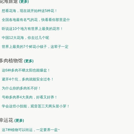
花海旅途
(更多)
想看花海，现在就开始种这5种花！
全国各地最有名气的花，快看看你那里是什
么花儿！
听说这10个地方有世界上最美的花市！
中国12大花海，你去过几个呢
世界上最美的7个鲜花小镇子，这辈子一定
要去一次！
多肉植物馆
(更多)
这6种多肉不晒太阳也能爆盆！
避开4个坑，多肉就能安全过冬！
为什么你的多肉长不好！
号称多肉界4大美肉，好看又好养！
学会这些小技能，观音莲三天两头冒小芽！
幸运花
(更多)
这7种植物可以转运，一定要养一盆~