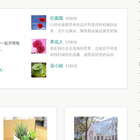
任圆圆
56粉丝
心情会随着简单的花开而变得轻松愉快起
来，没什么缘由，嘴角都会扬起微笑的弧
度。种一株简单的花，欣赏一种简单的美，拥有一种
养花人
52粉丝
你一起尽情地
简单愉快的心情，这些都不需要想得太多，其实都是
喜欢独自走在花海的世界，总能在不经意
长。
我们自己复杂了生活和心境。
间找到倾世的温馨，感受花田里的温存。
花小姐
42粉丝
气~