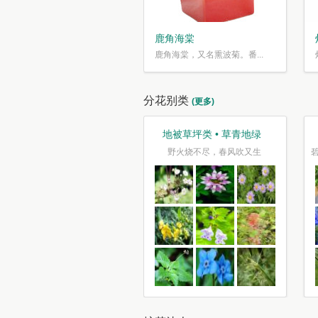
鹿角海棠
鹿角海棠，又名熏波菊。番...
分花别类
(更多)
观花类 • 花花世界
地被草坪类 • 草青地绿
花照坞复烧溪，树树枝枝尽可迷
野火烧不尽，春风吹又生