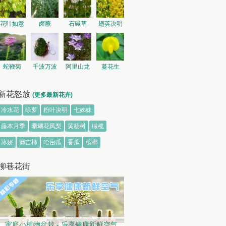
花叶如意
卤蕨
石碱草
翅荚决明
蛇鞭菊
千波万波
阿里山龙
蔓花生
胆
新花怒放
(更多最新花卉)
冷水花
绿萝
粉叶决明
七姊妹
藤本月季
珊瑚花凤梨
黄杨树
橄榄
冰娇
莽吉柿
哈密瓜
香瓜
槟榔
柳巷花街
家庭小植物盆栽 - 乐享健康新鲜空气