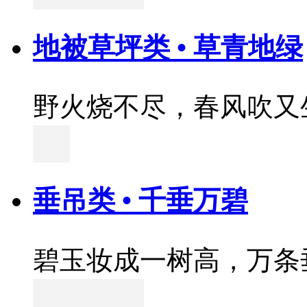
地被草坪类 • 草青地绿
野火烧不尽，春风吹又
垂吊类 • 千垂万碧
碧玉妆成一树高，万条