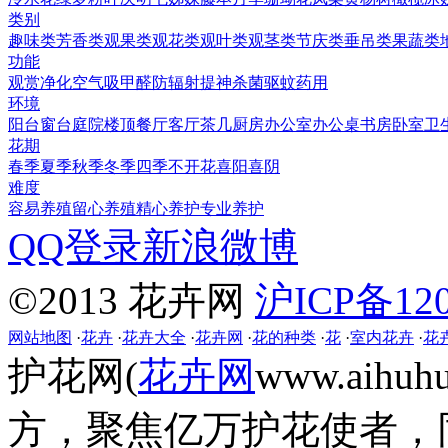
类别
趣味类
芳香类
观果类
观花类
观叶类
观茎类
节庆类
垂吊类
果蔬类
功能
观赏
净化空气
吸甲醛
防辐射
提神
杀菌
驱蚊
药用
环境
阳台
窗台
庭院
楼顶
餐厅
客厅
茶几
厨房
办公室
办公桌
书房
卧室
卫
花期
春季
夏季
秋季
冬季
四季
不开花
喜阳
喜阴
难度
容易养殖
留心养殖
精心养护
专业养护
QQ登录
新浪微博
©2013 花卉网
沪ICP备120
网站地图
·
花卉
·
花卉大全
·
花卉网
·
花的种类
·
花
·
室内花卉
·
花
护花网(
花卉网
www.aih
方，聚焦亿万护花使者，