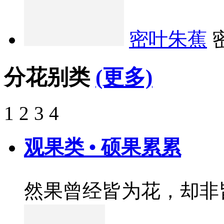
密叶朱蕉
分花别类
(更多)
1
2
3
4
观果类 • 硕果累累
然果曾经皆为花，却非