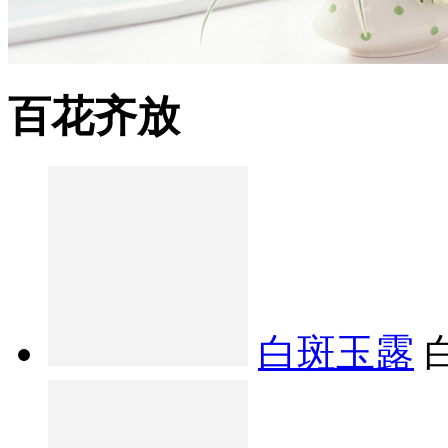
百花齐放
白斑玉露