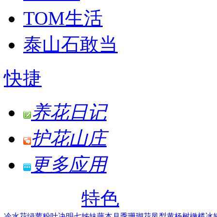
TOM生活
泰山石敢当
快捷
养花日记
护花山庄
更多应用
特色
冷水花
绿萝
粉叶决明
七姊妹
藤本月季
珊瑚花凤梨
黄杨树
橄榄
冰