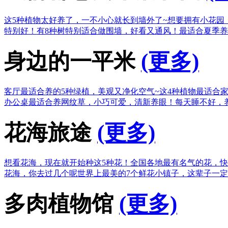
这5种植物太好养了，一不小心就长到墙外了~
想要拥有小花园
特别好！
有8种树特别适合做围墙，好看又通风！
最适合夏季养
身边的一平米
(更多)
客厅最适合养的5种绿植，美观又净化空气~
这4种植物最适合
办公桌最适合养网纹草，小巧可爱，清新养眼！
每天睡不好，
花海旅途
(更多)
想看花海，现在就开始种这5种花！
全国各地最有名气的花，快
花海，你去过几个呢
世界上最美的7个鲜花小镇子，这辈子一
多肉植物馆
(更多)