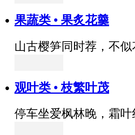
果蔬类 • 果炙花羹
山古樱笋同时荐，不似
观叶类 • 枝繁叶茂
停车坐爱枫林晚，霜叶