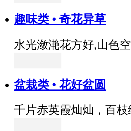
趣味类 • 奇花异草
水光潋滟花方好,山色
盆栽类 • 花好盆圆
千片赤英霞灿灿，百枝