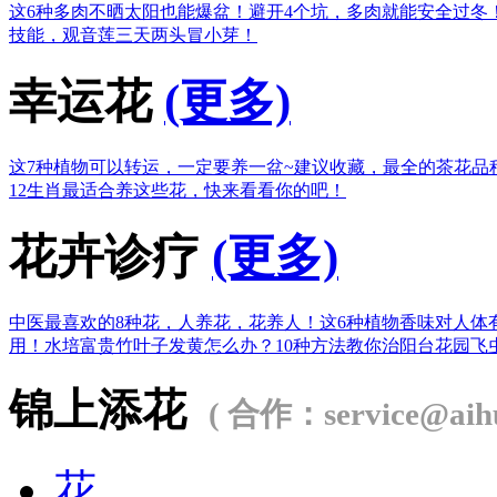
这6种多肉不晒太阳也能爆盆！
避开4个坑，多肉就能安全过冬
技能，观音莲三天两头冒小芽！
幸运花
(更多)
这7种植物可以转运，一定要养一盆~
建议收藏，最全的茶花品
12生肖最适合养这些花，快来看看你的吧！
花卉诊疗
(更多)
中医最喜欢的8种花，人养花，花养人！
这6种植物香味对人体
用！
水培富贵竹叶子发黄怎么办？
10种方法教你治阳台花园飞
锦上添花
( 合作：service@aihu
花