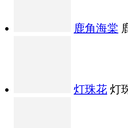
鹿角海棠
灯珠花
灯