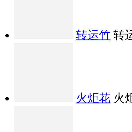
转运竹
转
火炬花
火