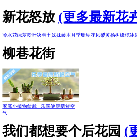
新花怒放
(更多最新花卉
冷水花
绿萝
粉叶决明
七姊妹
藤本月季
珊瑚花凤梨
黄杨树
橄榄
冰
柳巷花街
家庭小植物盆栽 - 乐享健康新鲜空
气
我们都想要个后花园
(