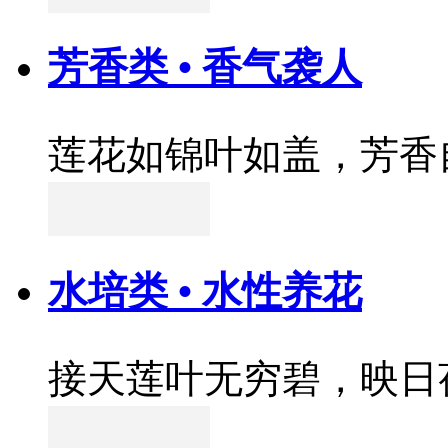
芳香类 • 香气袭人
莲花如锦叶如盖，芳香
水培类 • 水性养花
接天莲叶无穷碧，映日