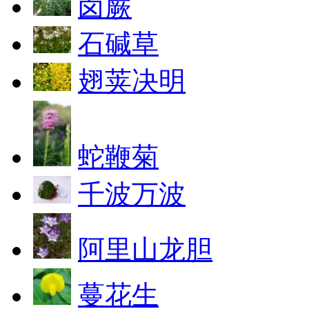
卤蕨
石碱草
翅荚决明
蛇鞭菊
千波万波
阿里山龙胆
蔓花生