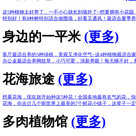
这5种植物太好养了，一不小心就长到墙外了~
想要拥有小花园
特别好！
有8种树特别适合做围墙，好看又通风！
最适合夏季养
身边的一平米
(更多)
客厅最适合养的5种绿植，美观又净化空气~
这4种植物最适合
办公桌最适合养网纹草，小巧可爱，清新养眼！
每天睡不好，
花海旅途
(更多)
想看花海，现在就开始种这5种花！
全国各地最有名气的花，快
花海，你去过几个呢
世界上最美的7个鲜花小镇子，这辈子一
多肉植物馆
(更多)