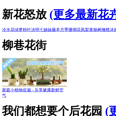
新花怒放
(更多最新花卉
冷水花
绿萝
粉叶决明
七姊妹
藤本月季
珊瑚花凤梨
黄杨树
橄榄
冰
柳巷花街
家庭小植物盆栽 - 乐享健康新鲜空
气
我们都想要个后花园
(