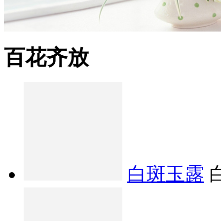
百花齐放
白斑玉露