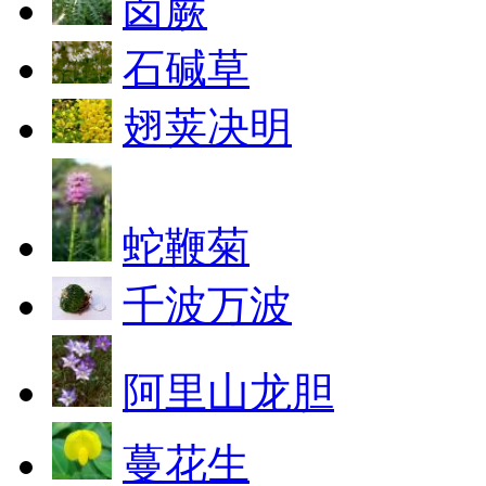
卤蕨
石碱草
翅荚决明
蛇鞭菊
千波万波
阿里山龙胆
蔓花生