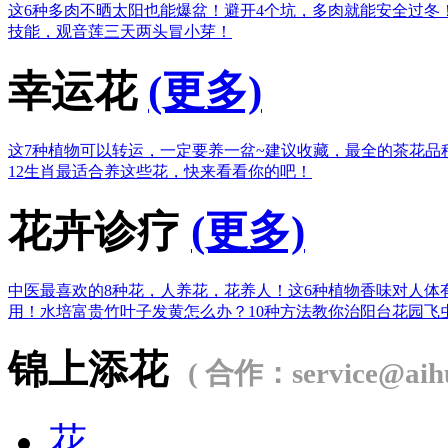
这6种多肉不晒太阳也能爆盆！
避开4个坑，多肉就能安全过冬
技能，观音莲三天两头冒小芽！
幸运花
(更多)
这7种植物可以转运，一定要养一盆~
建议收藏，最全的茶花品
12生肖最适合养这些花，快来看看你的吧！
花卉诊疗
(更多)
中医最喜欢的8种花，人养花，花养人！
这6种植物香味对人体
用！
水培富贵竹叶子发黄怎么办？
10种方法教你治阳台花园飞
锦上添花
( 合作：service@aihu
花