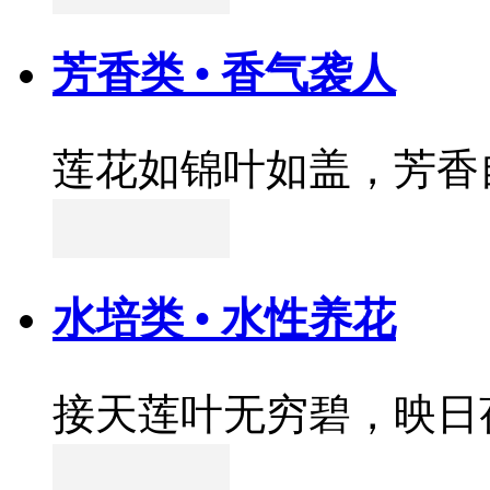
芳香类 • 香气袭人
莲花如锦叶如盖，芳香
水培类 • 水性养花
接天莲叶无穷碧，映日