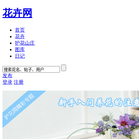
花卉网
首页
花卉
护花山庄
图库
日记
发布
登录
注册