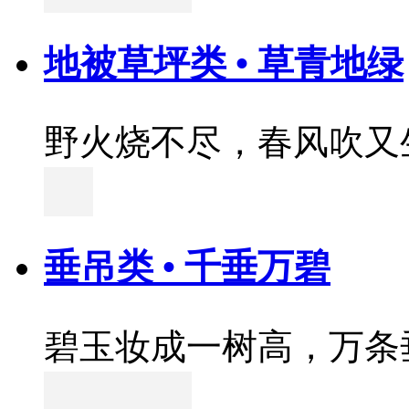
地被草坪类 • 草青地绿
野火烧不尽，春风吹又
垂吊类 • 千垂万碧
碧玉妆成一树高，万条