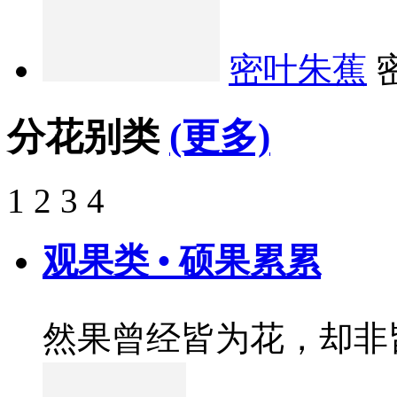
密叶朱蕉
分花别类
(更多)
1
2
3
4
观果类 • 硕果累累
然果曾经皆为花，却非