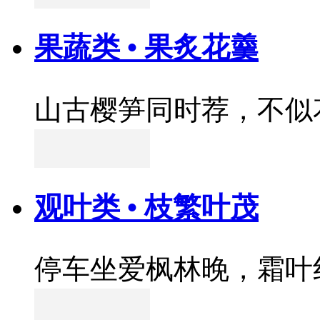
果蔬类 • 果炙花羹
山古樱笋同时荐，不似
观叶类 • 枝繁叶茂
停车坐爱枫林晚，霜叶