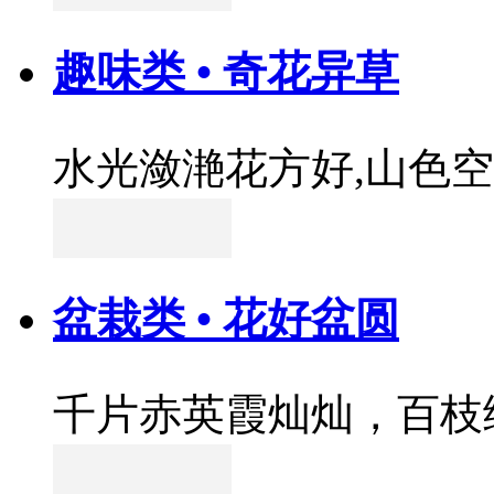
趣味类 • 奇花异草
水光潋滟花方好,山色
盆栽类 • 花好盆圆
千片赤英霞灿灿，百枝