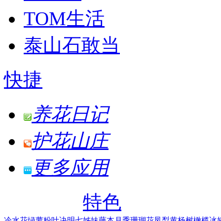
TOM生活
泰山石敢当
快捷
养花日记
护花山庄
更多应用
特色
冷水花
绿萝
粉叶决明
七姊妹
藤本月季
珊瑚花凤梨
黄杨树
橄榄
冰