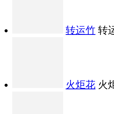
转运竹
转
火炬花
火