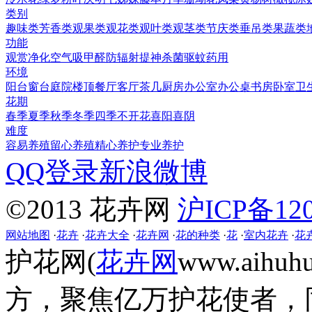
类别
趣味类
芳香类
观果类
观花类
观叶类
观茎类
节庆类
垂吊类
果蔬类
功能
观赏
净化空气
吸甲醛
防辐射
提神
杀菌
驱蚊
药用
环境
阳台
窗台
庭院
楼顶
餐厅
客厅
茶几
厨房
办公室
办公桌
书房
卧室
卫
花期
春季
夏季
秋季
冬季
四季
不开花
喜阳
喜阴
难度
容易养殖
留心养殖
精心养护
专业养护
QQ登录
新浪微博
©2013 花卉网
沪ICP备120
网站地图
·
花卉
·
花卉大全
·
花卉网
·
花的种类
·
花
·
室内花卉
·
花
护花网(
花卉网
www.aih
方，聚焦亿万护花使者，