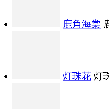
鹿角海棠
灯珠花
灯