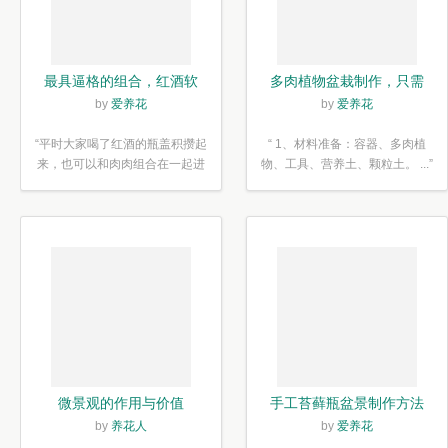
最具逼格的组合，红酒软
多肉植物盆栽制作，只需
木塞diy多肉植物盆栽
简单6步
by
爱养花
by
爱养花
“平时大家喝了红酒的瓶盖积攒起
“ 1、材料准备：容器、多肉植
来，也可以和肉肉组合在一起进
物、工具、营养土、颗粒土。 ...”
行废...”
微景观的作用与价值
手工苔藓瓶盆景制作方法
by
养花人
by
爱养花