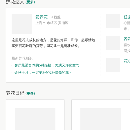
护花达人
(更多)
爱养花
任
81粉丝
上海市 市辖区 黄浦区
心
来
度。种一株简
养
这里是花儿成长的地方，是花的海洋，和你一起尽情地
简单愉快的心
喜
享受百花吐蕊的芬芳，同花儿一起茁壮成长。
我们自己复杂
间
最新养花知识
花
客厅最适合养的5种绿植，美观又净化空气~
金秋十月，一定要种的6种漂亮的花~
养花日记
(更多)