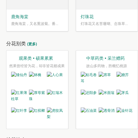
鹿角海棠
灯珠花
鹿角海棠，又名熏波菊。番...
灯珠花又名苔珊瑚、念珠草...
分花别类
(更多)
观果类 • 硕果累累
中草药类 • 采兰赠药
然果曾经皆为花，却非皆花都成果
故山多药物，胜概忆桃源