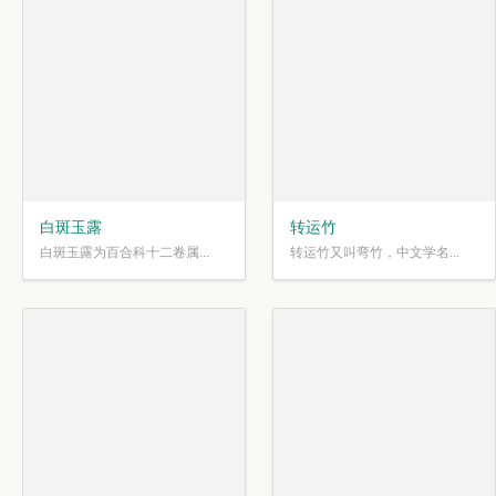
白斑玉露
转运竹
白斑玉露为百合科十二卷属...
转运竹又叫弯竹，中文学名...