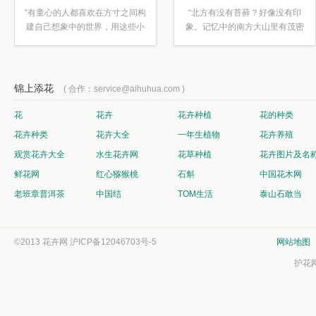
“有童心的人都喜欢在方寸之间构
“北方有没有苔藓？好像没有印
建自己想象中的世界，用这些小
象。记忆中的南方大山里有茂密
素材...”
的蕨类...”
锦上添花
( 合作：service@aihuhua.com )
花
花卉
花卉种植
花的种类
花卉种类
花卉大全
一年生植物
花卉养殖
观赏花卉大全
水生花卉网
花草种植
花卉图片及名
鲜花网
红心猕猴桃
石斛
中国花木网
老班章普洱茶
中国结
TOM生活
泰山石敢当
©2013 花卉网
沪ICP备12046703号-5
网站地图
护花网