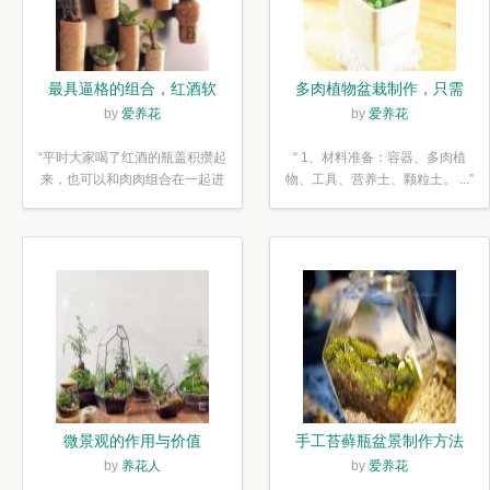
最具逼格的组合，红酒软
多肉植物盆栽制作，只需
木塞diy多肉植物盆栽
简单6步
by
爱养花
by
爱养花
“平时大家喝了红酒的瓶盖积攒起
“ 1、材料准备：容器、多肉植
来，也可以和肉肉组合在一起进
物、工具、营养土、颗粒土。 ...”
行废...”
微景观的作用与价值
手工苔藓瓶盆景制作方法
by
养花人
by
爱养花