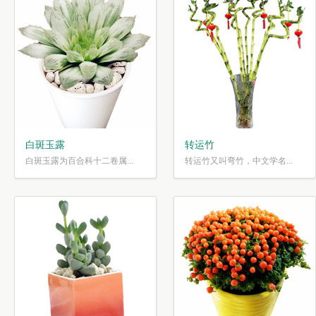
白斑玉露
转运竹
白斑玉露为百合科十二卷属...
转运竹又叫弯竹，中文学名...