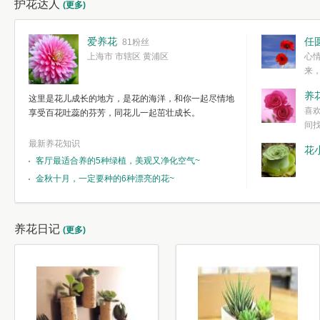
护花达人
(更多)
爱养花
任
81粉丝
上海市 市辖区 黄浦区
心
来
度。种一株简
养
这里是花儿成长的地方，是花的海洋，和你一起尽情地
简单愉快的心
喜
享受百花吐蕊的芬芳，同花儿一起茁壮成长。
我们自己复杂
间
最新养花知识
花
客厅最适合养的5种绿植，美观又净化空气~
金秋十月，一定要种的6种漂亮的花~
养花日记
(更多)