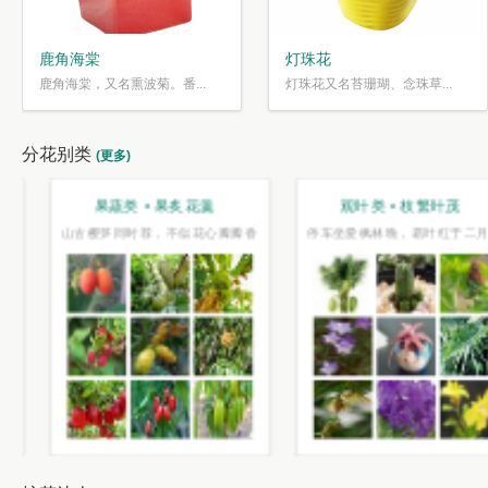
鹿角海棠
灯珠花
鹿角海棠，又名熏波菊。番...
灯珠花又名苔珊瑚、念珠草...
分花别类
(更多)
趣味类 • 奇花异草
盆栽类 • 花好盆圆
水光潋滟花方好,山色空蒙枝亦奇
千片赤英霞灿灿，百枝绛点灯煌煌