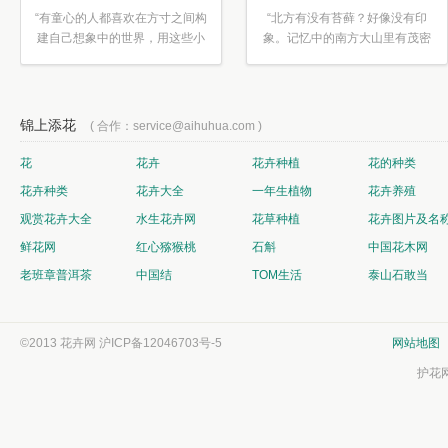
“有童心的人都喜欢在方寸之间构
“北方有没有苔藓？好像没有印
建自己想象中的世界，用这些小
象。记忆中的南方大山里有茂密
素材...”
的蕨类...”
锦上添花
( 合作：service@aihuhua.com )
花
花卉
花卉种植
花的种类
花卉种类
花卉大全
一年生植物
花卉养殖
观赏花卉大全
水生花卉网
花草种植
花卉图片及名
鲜花网
红心猕猴桃
石斛
中国花木网
老班章普洱茶
中国结
TOM生活
泰山石敢当
©2013 花卉网
沪ICP备12046703号-5
网站地图
护花网