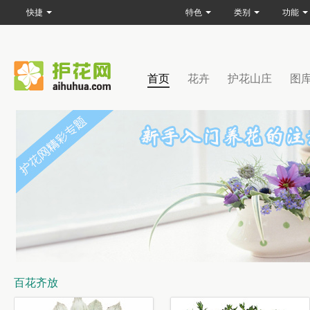
快捷
特色
类别
功能
首页
花卉
护花山庄
图
百花齐放