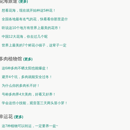
花海旅途
(更多)
想看花海，现在就开始种这5种花！
全国各地最有名气的花，快看看你那里是什
么花儿！
听说这10个地方有世界上最美的花市！
中国12大花海，你去过几个呢
世界上最美的7个鲜花小镇子，这辈子一定
要去一次！
多肉植物馆
(更多)
这6种多肉不晒太阳也能爆盆！
避开4个坑，多肉就能安全过冬！
为什么你的多肉长不好！
号称多肉界4大美肉，好看又好养！
学会这些小技能，观音莲三天两头冒小芽！
幸运花
(更多)
这7种植物可以转运，一定要养一盆~