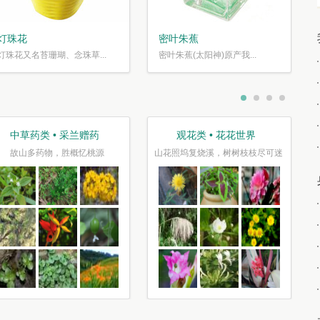
灯珠花
密叶朱蕉
灯珠花又名苔珊瑚、念珠草...
密叶朱蕉(太阳神)原产我...
中草药类 • 采兰赠药
观花类 • 花花世界
故山多药物，胜概忆桃源
山花照坞复烧溪，树树枝枝尽可迷