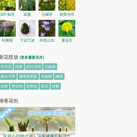
花叶如意
卤蕨
石碱草
翅荚决明
蛇鞭菊
千波万波
阿里山龙
蔓花生
胆
新花怒放
(更多最新花卉)
冷水花
绿萝
粉叶决明
七姊妹
藤本月季
珊瑚花凤梨
黄杨树
橄榄
冰娇
莽吉柿
哈密瓜
香瓜
槟榔
柳巷花街
家庭小植物盆栽 - 乐享健康新鲜空气