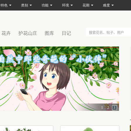
特色
类别
功能
环境
花期
难度
花卉
护花山庄
图库
日记
1
2
3