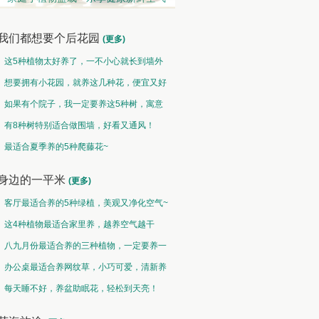
我们都想要个后花园
(更多)
这5种植物太好养了，一不小心就长到墙外
了~
想要拥有小花园，就养这几种花，便宜又好
养！
如果有个院子，我一定要养这5种树，寓意
特别好！
有8种树特别适合做围墙，好看又通风！
地被草坪类 • 草青地绿
垂吊类 • 千垂万碧
最适合夏季养的5种爬藤花~
野火烧不尽，春风吹又生
碧玉妆成一树高，万条垂下绿丝绦
身边的一平米
(更多)
客厅最适合养的5种绿植，美观又净化空气~
这4种植物最适合家里养，越养空气越干
净！
八九月份最适合养的三种植物，一定要养一
盆呀~
办公桌最适合养网纹草，小巧可爱，清新养
眼！
每天睡不好，养盆助眠花，轻松到天亮！