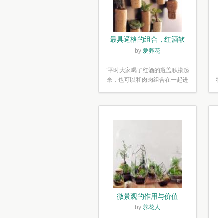
最具逼格的组合，红酒软
木塞diy多肉植物盆栽
by
爱养花
“平时大家喝了红酒的瓶盖积攒起
来，也可以和肉肉组合在一起进
行废...”
微景观的作用与价值
by
养花人