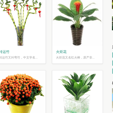
转运竹
火炬花
转运竹又叫弯竹，中文学名...
火炬花又名红火棒，原产非...