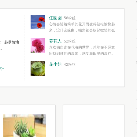
任圆圆
56粉丝
心情会随着简单的花开而变得轻松愉快起
来，没什么缘由，嘴角都会扬起微笑的弧
度。种一株简单的花，欣赏一种简单的美，拥有一种
养花人
52粉丝
你一起尽情地
简单愉快的心情，这些都不需要想得太多，其实都是
喜欢独自走在花海的世界，总能在不经意
长。
我们自己复杂了生活和心境。
间找到倾世的温馨，感受花田里的温存。
花小姐
42粉丝
气~