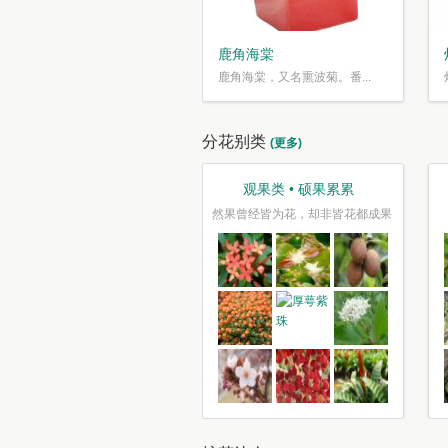
鹿角海棠
鹿角海棠，又名熏波菊。番...
分花别类
(更多)
观果类 • 硕果累累
然果曾经皆为花，却非皆花都成果