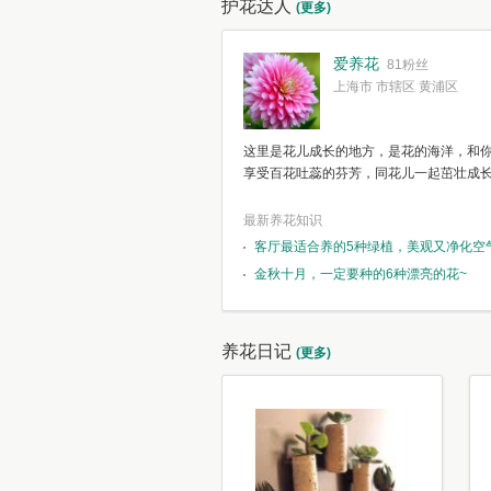
护花达人
(更多)
爱养花
81粉丝
上海市 市辖区 黄浦区
这里是花儿成长的地方，是花的海洋，和
享受百花吐蕊的芬芳，同花儿一起茁壮成
最新养花知识
客厅最适合养的5种绿植，美观又净化空
金秋十月，一定要种的6种漂亮的花~
养花日记
(更多)