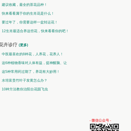
建议收藏，最全的茶花品种！
快来看看属于你的生肖花是什么！
要过年了，你需要这样一盆转运花！
12生肖最适合养这些花，快来看看你的吧！
花卉诊疗
(更多)
中医最喜欢的8种花，人养花，花养人！
这6种植物香味对人体有益，提神醒脑、让
你睡的香、身体棒。
这5种常用药过期了，养花有大妙用！
水培富贵竹叶子发黄怎么办？
10种方法教你治阳台花园飞虫
- 微信公众号 -