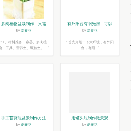
多肉植物盆栽制作，只需
有外阳台有阳光房，可以
简单6步
露养！为了肉肉，任性又
by
爱养花
by
爱养花
如何
“ 1、材料准备：容器、多肉植
“ 首先介绍一下大环境，有外阳
物、工具、营养土、颗粒土。 ...”
台，有阳...”
手工苔藓瓶盆景制作方法
用罐头瓶制作微景观
by
爱养花
by
爱养花